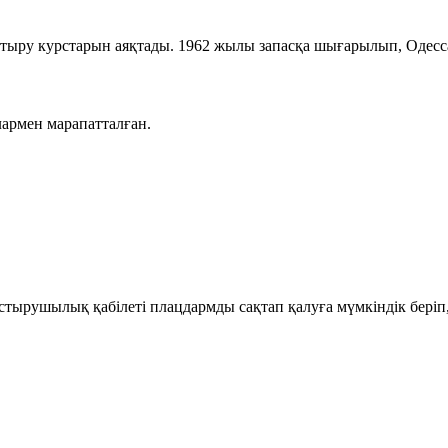
рттыру курстарын аяқтады. 1962 жылы запасқа шығарылып, Одесс
лармен марапатталған.
ырушылық қабілеті плацдармды сақтап қалуға мүмкіндік беріп, 