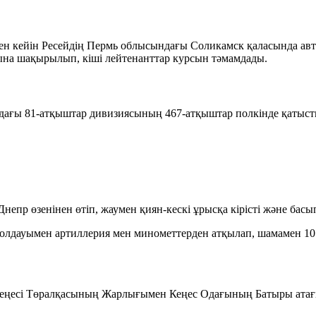
 кейін Ресейдің Пермь облысындағы Соликамск қаласында авто
ына шақырылып, кіші лейтенанттар курсын тәмамдады.
ағы 81-атқыштар дивизиясының 467-атқыштар полкінде қатыст
пр өзенінен өтіп, жаумен қиян-кескі ұрысқа кірісті және басып
олдауымен артиллерия мен минометтерден атқылап, шамамен 10 
 Кеңесі Төралқасының Жарлығымен
Кеңес Одағының Батыры
атағ