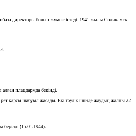
база директоры болып жұмыс істеді. 1941 жылы Соликамск
ы.
 алған плацдармда бекінді.
рет қарсы шабуыл жасады. Екі тәулік ішінде жаудың жалпы
22
ы берілді
(15.01.1944)
.