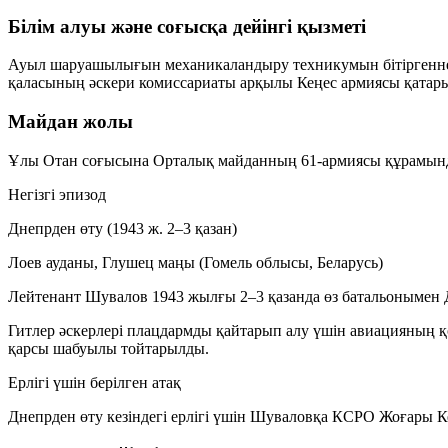
Білім алуы және соғысқа дейінгі қызметі
Ауыл шаруашылығын механикаландыру техникумын бітіргеннен
қаласының әскери комиссариаты арқылы Кеңес армиясы қатар
Майдан жолы
Ұлы Отан соғысына Орталық майданның 61-армиясы құрамынд
Негізгі эпизод
Днепрден өту (1943 ж. 2–3 қазан)
Лоев ауданы, Глушец маңы (Гомель облысы, Беларусь)
Лейтенант Шувалов 1943 жылғы 2–3 қазанда өз батальонымен Дне
Гитлер әскерлері плацдармды қайтарып алу үшін авиацияның қ
қарсы шабуылы
тойтарылды.
Ерлігі үшін берілген атақ
Днепрден өту кезіндегі ерлігі үшін Шуваловқа КСРО Жоғары