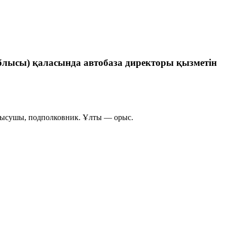
лысы) қаласында автобаза директоры қызметін
атысушы, подполковник. Ұлты — орыс.