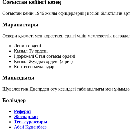
Соғыстан кейінгі кезең
Соғыстан кейін 1946 жылы офицерлердің кәсіби біліктілігін а
Марапаттары
Әскери қызметі мен көрсеткен ерлігі үшін мемлекеттік награда
Ленин ордені
Қызыл Ту ордені
І дәрежелі Отан соғысы ордені
Қызыл Жұлдыз ордені (2 рет)
Көптеген медальдар
Маңыздысы
Шуваловтың Днепрден өту кезіндегі табандылығы мен ұйымдаст
Бөлімдер
Реферат
Жоспарлар
Тест сұрақтары
Абай Құнанбаев