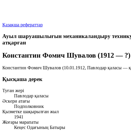
Қазақша рефераттар
Ауыл шаруашылығын механикаландыру техникумын
атқарған
Константин Фомич Шувалов (1912 — ?)
Константин Фомич Шувалов (10.01.1912, Павлодар қаласы — қ
Қысқаша дерек
Туған жері
Павлодар қаласы
Әскери атағы
Подполковник
Қызметке шақырылған жыл
1941
Жоғары марапаты
Кеңес Одағының Батыры