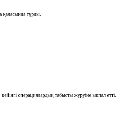
а қаласында тұрды.
кейінгі операциялардың табысты жүруіне ықпал етті.