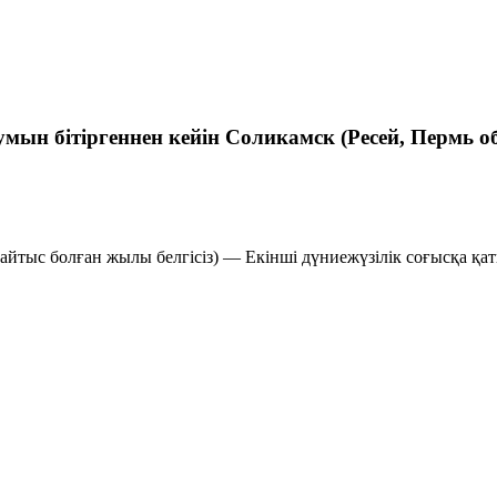
 бітіргеннен кейін Соликамск (Ресей, Пермь об
айтыс болған жылы белгісіз) — Екінші дүниежүзілік соғысқа қ