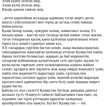
Атам күйеу болған жер,
Анам келін болған жер,
Кіндік қаным тамған жер,
- деген қарапайым жолдарда адамның туған жерге деген
шексіз сүйіспеншілігі мен терең де ыстық сезімі тамаша
бейнеленген.
Қазақ батыр халық, ержүрек халық, намысшыл халық. Ел
басына қиын – қыстау күн туғанда ерлері намыс отын жағып,
туған топырағын қасық қаны қалғанша қорғағанына өткен
тарих куә, кешегі сұрапыл заман куә.
XX ғасырдың сүргінін бастан кешіп, жаңа мыңжылдықтың
табалдырығын жаңғырған қалпында аттаған Қазақстан өзінің
барша төлтума болмысын, жарқын да бай мәдениетін,
ғасырлар қойнауында қалыптасқан салт-дәстүрін, қызық та
қилы-қилы тарихын әлем халықтарының алдына жайып
салып, құлдығы мен зорлығы жоқ жаңа өмірді жаңғырту үшін,
еңбек пен мәдениетті жарастыру үшін, сұлулық пен
парасаттың салтанат құруы үшін, жаппай келісімі жарасқан
прогрессивті адамзатпен бір сапта болу үшін жаңаша өмірге
қадам басты.
Байтақ ел, күн сәулетті Қазақстан бүгінде дамудың даңғыл
жолына түсті. Өлшеусіз табиғат байлығымен ғана емес, ең
алдымен сан түрлі ұлттардан құралған халқының
ауызбірлігімен аты шықты. Бүгінгі Қазақстан — өзі