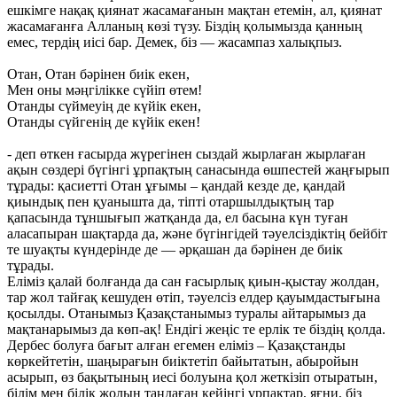
ешкімге нақақ қиянат жасамағанын мақтан етемін, ал, қиянат
жасамағанға Алланың көзі түзу. Біздің қолымызда қанның
емес, тердің иісі бар. Демек, біз — жасампаз халықпыз.
Отан, Отан бәрінен биік екен,
Мен оны мәңгілікке сүйіп өтем!
Отанды сүймеуің де күйік екен,
Отанды сүйгенің де күйік екен!
- деп өткен ғасырда жүрегінен сыздай жырлаған жырлаған
ақын сөздері бүгінгі ұрпақтың санасында өшпестей жаңғырып
тұрады: қасиетті Отан ұғымы – қандай кезде де, қандай
қиындық пен қуанышта да, тіпті отаршылдықтың тар
қапасында тұншығып жатқанда да, ел басына күн туған
аласапыран шақтарда да, және бүгінгідей тәуелсіздіктің бейбіт
те шуақты күндерінде де — әрқашан да бәрінен де биік
тұрады.
Еліміз қалай болғанда да сан ғасырлық қиын-қыстау жолдан,
тар жол тайғақ кешуден өтіп, тәуелсіз елдер қауымдастығына
қосылды. Отанымыз Қазақстанымыз туралы айтарымыз да
мақтанарымыз да көп-ақ! Ендігі жеңіс те ерлік те біздің қолда.
Дербес болуға бағыт алған егемен еліміз – Қазақстанды
көркейтетін, шаңырағын биіктетіп байытатын, абыройын
асырып, өз бақытының иесі болуына қол жеткізіп отыратын,
білім мен білік жолын таңдаған кейінгі ұрпақтар, яғни, біз