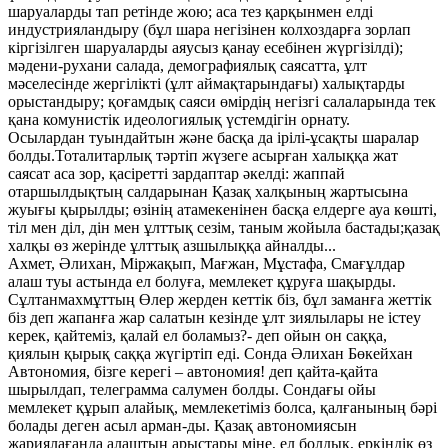
шаруаларды тап ретінде жою; аса тез қарқынмен елді
индустрияландыру (бұл шара негізінен колхоздарға зорлап
кіргізілген шаруаларды аяусыз қанау есебінен жүргізілді);
мәдени-рухани салада, демографиялық саясатта, ұлт
мәселесінде жергілікті (ұлт аймақтарындағы) халықтарды
орыстандыру; қоғамдық саяси өмірдің негізгі салаларында тек
қана комунистік идеологиялық үстемдігін орнату.
Осылардан туындайтын және басқа да ірілі-ұсақты шаралар
болды.Тоталитарлық тәртіп жүзеге асырған халыққа жат
саясат аса зор, қасіретті зардаптар әкелді: жаппай
отаршылдықтың салдарынан Қазақ халқының жартысына
жуығы қырылды; өзінің атамекенінен басқа елдерге ауа көшті,
тіл мен діл, дін мен ұлттық сезім, таным жойыла бастады;қазақ
халқы өз жерінде ұлттық азшылыққа айналды...
Ахмет, Әлихан, Міржақып, Мағжан, Мұстафа, Смағұлдар
алаш туы астында ел болуға, мемлекет құруға шақырды.
Сұлтанмахмұттың Өлер жерден кеттік біз, бұл заманға жеттік
біз деп жапанға жар салатын кезінде ұлт зиялылары не істеу
керек, қайтеміз, қалай ел боламыз?- деп ойын он саққа,
қиялын қырық саққа жүгіртіп еді. Сонда Әлихан Бөкейхан
Автономия, бізге керегі – автономия! деп қайта-қайта
шырылдап, телеграмма салумен болды. Сондағы ойы
мемлекет құрып алайық, мемлекетіміз болса, қалғанының бәрі
болады деген асыл арман-ды. Қазақ автономиясын
жариялағанда алаштың арыстары міне, ел болдық, еркіндік өз