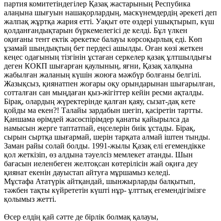
партия комитетіндегілер Қазақ жастарының Респубика
алаңына шығуын нашақорлардың, маскүнемдердің әрекеті деп
жалпақ жұртқа жария етті. Уақыт өте өздері ушықтырып, күш
қолданғандықтарын бүркемелегісі де келді. Бұл үлкен
оқиғаны тент ектік әрекетке балауы көрсоқырлық еді. Көп
ұзамай шындықтың бет пердесі ашылды. Оған көзі жеткен
кеңес одағының тізгінін ұстаған серкелер қазақ ұлтшылдығы
деген КОКП шығарған қаулының, яғни, Қазақ халқына
жабылған жаланың күшін жоюға мәжбүр болғаны белгілі.
Жазықсыз, қиянатпен жоғары оқу орындарынан шығарылған,
сотталған сан мыңдаған қыз-жігіттер кейін ресми ақталды.
Бірақ, олардың жүректерінде қалған қаяу, сызат-дақ кете
қойды ма екен?! Талайы зардабын шегіп, қасіретін тартты.
Қаншама өрімдей жасөспірімдер қанаты қайырылса да
намысын жерге таптатпай, еңселерін биік ұстады. Бірақ,
сырын сыртқа шығармай, шерін тарқата алмай іштен тынды.
Заман райы солай болды. 1991-жылы Қазақ елі егемендікке
қол жеткізіп, өз алдына тәуелсіз мемлекет атанды. Шын
бағасын иеленбеген желтоқсан көтерілісін жай оқиға деу
қиянат екенін дауыстап айтуға мұршамыз келеді.
Мұстафа Ататүрік айтқандай, шынжырларды балқытып,
тәжбен тақты күйрететін күшті нұр- ұлттық егемендігімізге
қолымыз жетті.
Өсер елдің қай сәтте де бірлік болмақ қалауы,