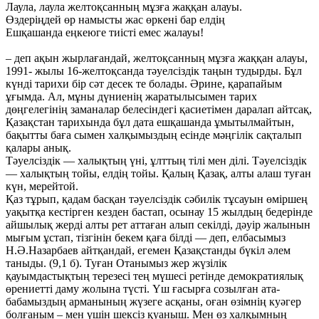
Лаула, лаула желтоқсанның мұзға жаққан алауы.
Өздеріңдей өр намысты жас өркені бар елдің
Ешқашанда еңкеюге тиісті емес жалауы!
– деп ақын жырлағандай, желтоқсанның мұзға жаққан алауы,
1991- жылы 16-желтоқсанда тәуелсіздік таңын тудырды. Бұл
күнді тарихи бір сәт десек те болады. Әрине, қарапайым
ұғымда. Ал, мұны дүниенің жаратылысымен тарих
дөңгелегінің заманалар белесіндегі қасиетімен даралап айтсақ,
Қазақстан тарихында бұл дата ешқашанда ұмытылмайтын,
бақытты баға сымен халқымыздың есінде мәңгілік сақталып
қалары анық.
Тәуелсіздік — халықтың үні, ұлттың тілі мен ділі. Тәуелсіздік
— халықтың тойы, елдің тойы. Қалың Қазақ, алты алаш туған
күн, мерейтой.
Қаз тұрып, қадам басқан тәуелсіздік сәбилік тұсауын өміршең
уақытқа кестірген кезден бастап, осынау 15 жылдың бедерінде
айшылық жерді алты рет аттаған алып секілді, дәуір жалынын
мығым ұстап, тізгінін бекем қаға білді — деп, елбасымыз
Н.Ә.Назарбаев айтқандай, егемен Қазақстанды бүкіл әлем
таныды. (9,1 б). Туған Отанымыз жер жүзілік
қауымдастықтың терезесі тең мүшесі ретінде демократиялық
өрениетті даму жолына түсті. Үш ғасырға созылған ата-
бабамыздың арманының жүзеге асқаны, оған өзімнің куәгер
болғаным – мен үшін шексіз қуаныш. Мен өз халқымның