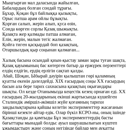
Мыңғырған мал даласында жайылған,
Бабалардың болған сондай тұрағы.
Бұхар, Қоқан бұл байлыққа қызықты,
Орыс патша арам ойлы бұзықты.
Қорған салып, жерін алып, қуса өзін,
Сонда көрген сорлы Қазақ шыжықты.
Қазақта жер қалмады патша алмаған,
Елін, жерін, малын тегіс жалмаған.
Қойға тиген қасқырдай боп қазақтың,
Отаршылдық қыр соңынан қалмаған...
Халық басына осындай қиын-қыстау заман зары туған шақта,
Қазақ қауымының бас көтерген батыр да ержүрек перзенттері
елдің елдігін, ердің ерлігін сақтап қалды.
Абай, Шоқан, Ыбырай дәуірін қылыштан гөрі қаламның
қуатты екенін дәлелдейді. XIX ғасырдың соңы XX ғасырдың
басын ала бере тарих сахнасына қазақтың оқығандары
шықты. Ол кезде Отанымызда кеңестік кезең орнаған еді. XX
ғасырдың 20-жылдарының екінші жартысында күшейген
Сталиндік әміршіл-әкімшіл жүйе қоғамның тарихи
заңдылықтарына қайшы келетін эксперименттер жасағанын
бірінші кезекте айтар едік. Олар бүкіл КСРО-ны, оның ішінде
Қазақстанды да қамтыды Бұл эксперименттердің басты
бағыттары мынадай болды: ауыл шаруашылығын күштеп
ұжымдастыру және соның негізінде байлар мен ауқатты