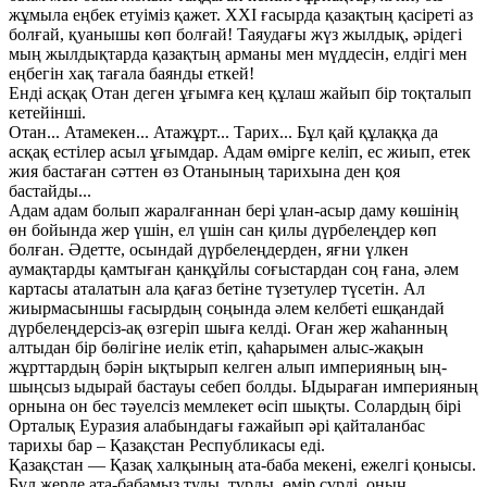
жұмыла еңбек етуіміз қажет. XXI ғасырда қазақтың қасіреті аз
болғай, қуанышы көп болғай! Таяудағы жүз жылдық, әрідегі
мың жылдықтарда қазақтың арманы мен мүддесін, елдігі мен
еңбегін хақ тағала баянды еткей!
Енді асқақ Отан деген ұғымға кең құлаш жайып бір тоқталып
кетейінші.
Отан... Атамекен... Атажұрт... Тарих... Бұл қай құлаққа да
асқақ естілер асыл ұғымдар. Адам өмірге келіп, ес жиып, етек
жия бастаған сәттен өз Отанының тарихына ден қоя
бастайды...
Адам адам болып жаралғаннан бері ұлан-асыр даму көшінің
өн бойында жер үшін, ел үшін сан қилы дүрбелеңдер көп
болған. Әдетте, осындай дүрбелеңдерден, яғни үлкен
аумақтарды қамтыған қанқұйлы соғыстардан соң ғана, әлем
картасы аталатын ала қағаз бетіне түзетулер түсетін. Ал
жиырмасыншы ғасырдың соңында әлем келбеті ешқандай
дүрбелеңдерсіз-ақ өзгеріп шыға келді. Оған жер жаһанның
алтыдан бір бөлігіне иелік етіп, қаһарымен алыс-жақын
жұрттардың бәрін ықтырып келген алып империяның ың-
шыңсыз ыдырай бастауы себеп болды. Ыдыраған империяның
орнына он бес тәуелсіз мемлекет өсіп шықты. Солардың бірі
Орталық Еуразия алабындағы ғажайып әрі қайталанбас
тарихы бар – Қазақстан Республикасы еді.
Қазақстан — Қазақ халқының ата-баба мекені, ежелгі қонысы.
Бұл жерде ата-бабамыз туды, тұрды, өмір сүрді, оның