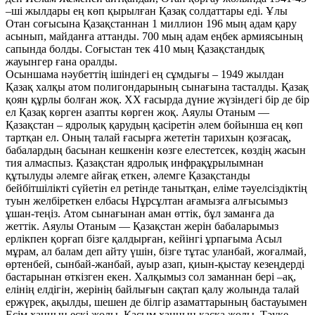
–ші жылдары ең көп қырылған Қазақ солдаттары еді. Ұлы
Отан соғысына Қазақстаннан 1 миллион 196 мың адам қару
асынып, майданға аттанды. 700 мың адам еңбек армиясының
сапында болды. Соғыстан тек 410 мың Қазақстандық
жауынгер ғана оралды.
Осыншама нәубеттің ішіндегі ең сұмдығы – 1949 жылдан
Қазақ халқы атом полигондарының сынағына тасталды. Қазақ
қоян құрлы болған жоқ. XX ғасырда дүние жүзіндегі бір де бір
ел Қазақ көрген азапты көрген жоқ. Аяулы Отаным —
Қазақстан – ядролық қарудың қасіретін әлем бойынша ең көп
тартқан ел. Оның талай ғасырға жететін тарихын қозғасақ,
бабалардың басынан кешкенін көзге елестетсек, көздің жасын
тия алмаспыз. Қазақстан ядролық инфрақұрылымнан
құтылуды әлемге айғақ еткен, әлемге Қазақстанды
бейбітшілікті сүйетін ел ретінде танытқан, еліме тәуелсіздіктің
туын желбіреткен елбасы Нұрсұлтан ағамызға алғысымыз
ұшан-теңіз. Атом сынағынан аман өттік, бұл заманға да
жеттік. Аяулы Отаным — Қазақстан жерін бабаларымыз
ерлікпен қорғап бізге қалдырған, кейінгі ұрпағыма Асыл
мұрам, ал балам деп айту үшін, бізге тұтас уланбай, жоғалмай,
өртенбей, сынбай-жанбай, ауыр азап, қиын-қыстау кезеңдерді
бастарынан өткізген екен. Халқымыз сол заманнан бері –ақ,
елінің елдігін, жерінің байлығын сақтап қалу жолында талай
ержүрек, ақылды, шешен де білгір азаматтарының бастауымен
Есім ханның ескі жолы, Қасым ханның қасқа жолы, Тәуке