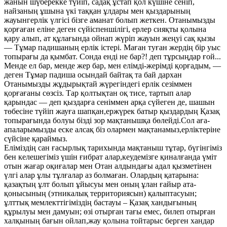
жанын шүберекке түйіп, садақ ұстап қол күшіне сеніп,
найзаның ұшына үкі таққан ұлдары мен қыздарының
жауынгерлік үлгісі бізге аманат болып жеткен. Отанымызды
қорғаған еліне деген сүйіспеншілігі, ерлер сияқты қолына
қару алып, ат құлағында ойнап жүріп жауын жеңуі сақ қызы
— Тұмар падишаның ерлік істері. Маған туған жердің бір уыс
топырағы да қымбат. Сонда енді не бар?! деп тұрсыңдар ғой...
Менде ел бар, менде жер бар, мен елімді-жерімді қорғадым, —
деген Тұмар падиша осындай байтақ та бай дархан
Отанымызды жұдырықтай жүрегіндегі ерлік сезіммен
қорғағаны сөзсіз. Тар қолтықтан оқ тисе, тартып алар
қарындас — деп қыздарға сеніммен арқа сүйеген де, шашын
төбесіне түйіп жауға шапқан,ержүрек батыр қыздардың Қазақ
топырағында болуы бізді зор мақтанышқа бөлейді.Сол аға-
апаларымызды еске алсақ біз олармен мақтанамыз,ерліктеріне
сүйсіне қараймыз.
Еліміздің сан ғасырлық тарихында мақтаныш тұтар, бүгінгіміз
бен келешегіміз үшін ғибрат алар,кеудемізге қиналғанда үміт
отын жағар оқиғалар мен Отан алдындағы адал қызметінен
үлгі алар ұлы тұлғалар аз болмаған. Олардың қатарына:
қазақтың ұлт болып ұйысуы мен оның ұлан ғайыр ата-
қонысының (этникалық территориясын) қалыптасуын;
ұлттық мемлекттігіміздің бастауы – Қазақ хандығының
құрылуы мен дамуын; өзі отырған тағы емес, билеп отырған
халқының бағын ойлап,жау қолына тойтарыс берген хандар