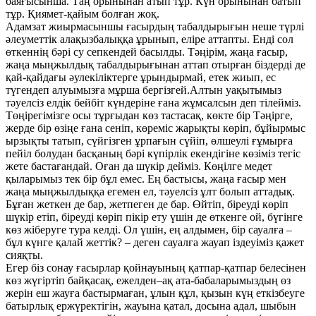
баяғысынша. Таң орынынан атып тұр. Күн орынынан батып
тұр. Қиямет-қайым болған жоқ.
Адамзат жиырмасыншы ғасырдың табалдырығын неше түрлі
әлеуметтік алақызбалыққа ұрынып, еліре аттапты. Енді сол
өткеннің бәрі су сепкендей басылды. Тәңірім, жаңа ғасыр,
жаңа мыңжылдық табалдырығынан аттап отырған біздерді де
қай-қайдағы әулекіліктерге ұрындырмай, етек жиып, ес
түгендеп алуымызға мұрша бергізгей.Алтын уақытымыз
тәуелсіз елдік бейбіт күндеріне ғана жұмсалсын деп тілейміз.
Төңірегімізге осы тұрғыдан көз тастасақ, көкте бір Тәңірге,
жерде бір өзіңе ғана сеніп, көреміс жарықты көріп, бұйырмыс
ырзықты татып, сүйгізген ұрпағын сүйіп, өлшеулі ғұмырға
пейіл болудан басқаның бәрі күпірлік екендігіне көзіміз тегіс
жете бастағандай. Оған да шүкір дейміз. Көңілге медет
қыларымыз тек бір бұл емес. Ең бастысы, жаңа ғасыр мен
жаңа мыңжылдыққа егемен ел, тәуелсіз ұлт болып аттадық.
Бұған жеткен де бар, жетпеген де бар. Өйтіп, біреуді көріп
шүкір етіп, біреуді көріп пікір ету үшін де өткенге ой, бүгінге
көз жіберуге тура келді. Ол үшін, ең алдымен, бір сауалға –
бұл күнге қалай жеттік? – деген сауалға жауап іздеуіміз қажет
сияқты.
Егер біз сонау ғасырлар қойнауының қатпар-қатпар белесінен
көз жүгіртіп байқасақ, ежелден–ақ ата-бабаларымыздың өз
жерін еш жауға бастырмаған, ұлын құл, қызын күң еткізбеуге
батырлық ержүректігін, жауына қатал, досына адал, шыбын