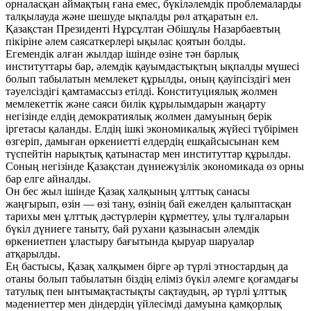
орналасқан аймақтың ғана емес, бүкіләлемдік проблемаларды
талқылауда және шешуде ықпалды рөл атқаратын ел.
Қазақстан Президенті Нұрсұлтан Әбішұлы Назарбаевтың
пікіріне әлем саясаткерлері ықылас қоятын болды.
Егемендік алған жылдар ішінде өзіне тән барлық
институттары бар, әлемдік қауымдастықтың ықпалды мүшесі
болып табылатын мемлекет құрылды, оның қауіпсіздігі мен
тәуелсіздігі қамтамассыз етілді. Конституциялық жолмен
мемлекеттік және саяси билік құрылымдарын жаңарту
негізінде елдің демократиялық жолмен дамуының берік
іргетасы қаланды. Елдің ішкі экономикалық жүйесі түбірімен
өзгеріп, дамыған өркениетті елдердің ешқайсысынан кем
түспейтін нарықтық қатынастар мен институттар құрылды.
Соның негізінде Қазақстан дүниежүзілік экономикада өз орны
бар елге айналды.
Он бес жыл ішінде Қазақ халқының ұлттық санасы
жаңғырып, өзін — өзі тану, өзінің бай ежелден қалыптасқан
тарихы мен ұлттық дәстүрлерін құрметтеу, ұлы тұлғаларын
бүкіл дүниеге таныту, бай рухани қазынасын әлемдік
өркениетпен ұластыру бағытында қыруар шаруалар
атқарылды.
Ең бастысы, Қазақ халқымен бірге әр түрлі этностардың да
отаны болып табылатын біздің еліміз бүкіл әлемге қоғамдағы
татулық пен ынтымақтастықты сақтаудың, әр түрлі ұлттық
мәдениеттер мен діндердің үйлесімді дамуына қамқорлық