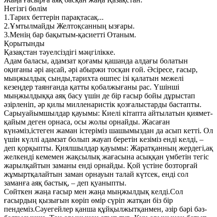
Негізгі бөлім
1.Тарих беттерін парақтасақ...
2.Ұмтылмайды Желтоқсанның ызғары.
3.Менің бар бақытым-қасиетті Отаным.
Қорытынды
Қазақстан тәуелсіздігі мәңгілікке.
Адам баласы, адамзат қоғамы қашанда алдағы болатын
оқиғаны әрі аңсай, әрі абыржи тосқан ғой. Әсіресе, ғасыр,
мыңжылдық сынды,тарихта өшпес ізі қалатын межелі
кезеңдер таянғанда қатты қобалжығаны рас. Үшінші
мыңжылдыққа аяқ басу үшін де бір ғасыр бойы дұрыстап
әзірленіп, әр қилы милленаристік қозғалыстарды бастапты.
Сарыуайымшылдар қауымы: Киелі кітапта айтылатын қиямет-
қайым деген орнаса, осы жолы орнайды. Жасаған
күнәміз,істеген жаман істеріміз шашымыздан да асып кетті. Ол
үшін күллі адамзат болып жауап беретін кезіміз енді келді, –
деп қорқыпты. Қиялшылдар қауымы: Жаратқанның жердегі,ақ
желкенді кемемен жақсылық жағасына асыққан үмбетін тегіс
жарылқайтын заманы енді орнайды. Қой үстіне бозторғай
жұмыртқалайтын заман орнауын талай күтсек, енді сол
заманға аяқ бастық, – деп қуаныпты.
Сөйткен жаңа ғасыр мен жаңа мыңжылдық келді.Сол
ғасырдың қызығын көріп өмір сүріп жатқан біз бір
пендеміз.Сәуегейлер қанша құйқылжытқанмен, әзір бәрі бәз-