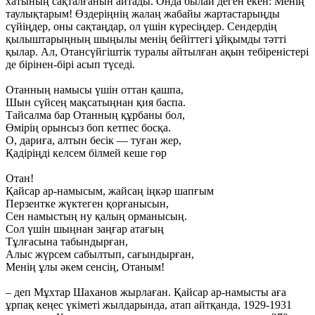
хатының сақталғанын айтады. Онда былай деген екен: Менің
таулықтарым! Өздеріңнің жалаң жабайы жартастарыңды
сүйіңдер, оны сақтаңдар, ол үшін күресіңдер. Сендердің
қылыштарыңның шыңылы менің бейіттегі ұйқымды тәтті
қылар. Ал, Отансүйгіштік туралы айтылған ақын тебіреністері
де бірінен-бірі асып түседі.
Отанның намысы үшін оттан қашпа,
Шын сүйсең мақсатыңнан қия баспа.
Тайсалма бар Отанның құрбаны бол,
Өмірің орынсыз боп кетпес босқа.
О, дариға, алтын бесік — туған жер,
Қадіріңді келсем білмей кеше гөр
Отан!
Қайсар ар-намысым, жайсаң іңкәр шапғым
Перзентке жүктеген қорғанысын,
Сен намыстың ну қалың орманысың.
Сол үшін шыңнан заңғар атағың
Тұлғасына табындырған,
Алыс жүрсем сабылтып, сағындырған,
Менің ұлы әкем сенсің, Отаным!
– деп Мұхтар Шаханов жырлаған. Қайсар ар-намысты аға
ұрпақ кеңес үкіметі жылдарында, атап айтқанда, 1929-1931