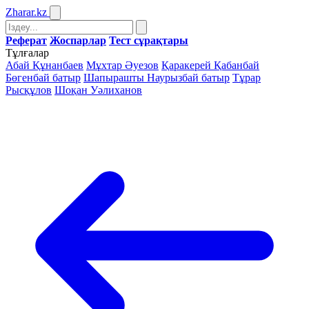
Zharar
.kz
Реферат
Жоспарлар
Тест сұрақтары
Тұлғалар
Абай Құнанбаев
Мұхтар Әуезов
Қаракерей Қабанбай
Бөгенбай батыр
Шапырашты Наурызбай батыр
Тұрар
Рысқұлов
Шоқан Уәлиханов