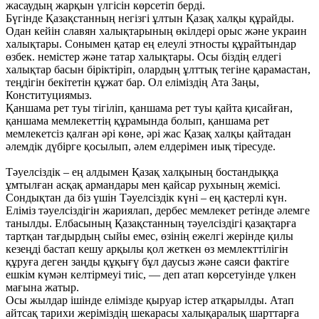
жасаудың жарқын үлгісін көрсетіп берді.
Бүгінде Қазақстанның негізгі ұлтын Қазақ халқы құрайды.
Одан кейін славян халықтарының өкілдері орыс және украин
халықтары. Сонымен қатар ең елеулі этносты құрайтындар
өзбек. немістер және татар халықтары. Осы біздің елдегі
халықтар басын біріктіріп, олардың ұлттық тегіне қарамастан,
теңдігін бекітетін құжат бар. Ол еліміздің Ата Заңы,
Конституциямыз.
Қаншама рет туы тігіліп, қаншама рет туы қайта қисайған,
қаншама мемлекеттің құрамында болып, қаншама рет
мемлекетсіз қалған әрі көне, әрі жас Қазақ халқы қайтадан
әлемдік дүбірге қосылып, әлем елдерімен иық тіресуде.
Тәуелсіздік – ең алдымен Қазақ халқының бостандыққа
ұмтылған асқақ армандары мен қайсар рухының жемісі.
Сондықтан да біз үшін Тәуелсіздік күні – ең қастерлі күн.
Еліміз тәуелсіздігін жариялап, дербес мемлекет ретінде әлемге
танылды. Елбасының Қазақстанның тәуелсіздігі қазақтарға
тартқан тағдырдың сыйы емес, өзінің ежелгі жерінде қилы
кезеңді бастап кешу арқылы қол жеткен өз мемлекттілігін
құруға деген заңды құқығү бұл даусыз және саяси фактіге
ешкім күмән келтірмеуі тиіс, — деп атап көрсетуінде үлкен
мағына жатыр.
Осы жылдар ішінде елімізде қыруар істер атқарылды. Атап
айтсақ тарихи жеріміздің шекарасы халықаралық шарттарға