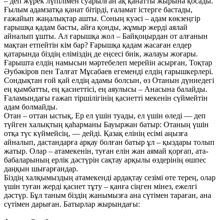
– деп жүрек лүпілімен суарылған ақ қанатты жырына қосады.
Ғылым адамзатқа қанат бітірді, ғаламат істерге бастады,
ғажайып жаңалықтар ашты. Соның куәсі – адам көкзеңгір
ғарышқа қадам басты, айға қонды, жұмыр жерді аялай
айналып ұшты. Ал ғарышқа жол – Байқоңырдан от алғанын
мақтан етпейтін кім бар? Ғарышқа қадам жасаған елдер
қатарында біздің еліміздің де еңсесі биік, жалауы жоғары.
Ғарышта елдің намысын мәртебелеп мерейін асырған, Тоқтар
Әубәкіров пен Талғат Мұсабаев егеменді елдің ғарышкерлері.
Сондықтан ғой қай елдің адамы болсын, өз Отанын дүниедегі
ең қымбатты, ең қасиеттісі, ең аяулысы – Анасына балайды.
Ғаламындағы ғажап тіршілігінің қасиетті мекенін сүймейтін
адам болмайды.
Отан – оттан ыстық, Ер ел үшін туады, ел үшін өледі — деп
түйген халықтың қаһарманы Бауыржан батыр: Отаның үшін
отқа түс күймейсің, — дейді. Қазақ елінің есімі аңызға
айналып, дастандарға арқау болған батыр ұл – қыздары толып
жатыр. Олар – атамекенін, туған елін жан аямай қорғап, ата-
бабаларының ерлік дәстүрін сақтау арқылы өздерінің өшпес
даңқын шығарғандар.
Біздің халқымыздың атамекенді ардақтау сезімі өте терең, олар
үшін туған жерді қасиет тұту – қанға сіңген мінез, ежелгі
дәстүр. Бұл таным біздің жанымызға ана сүтімен тараған, ана
сүтімен дарыған. Батырлар жырындағы: