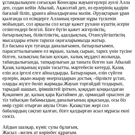
ұстамдылықпен соғысқан Кенесары жауынгерлері әуелі Алла
деп, содан кейін Абылай, Ақжолтай деп, өз ерлерінің қадірін
бағалай біліп, ұранға айналдырғаны мәлім. Әруақтарын ұран
қылғанда ол есімдерге Алланың ерекше нұры түскенін
мойындап, сол арқылы сол кезде қажет рухани күштің әсерін
сезінгендері белгілі. Бізге бүгін қажет жігерліктің,
батырлықтың, біліктіліктің, адалдықтың, Отансүйгіштіктің
мысалдары өткен тарихи оқиғаларымызда жатыр.
Ел басына күн туғанда даналығымен, батырлығымен,
парасаттылығымен ел мұңын, халық сырын, тарих үнін түсіне
білген, халықтың басын қосқан, халық мүддесі жолында,
табандылығында, тапқырлығын да таныта білген хан Абылай
Қазақ халқының күшін тасытты, мәртебесін көтерді, Қазақ
елін аса іргелі елге айналдырды. Батырларын, елін сүйген
ерлерін, ақын-жырау өнерпаздарын достық –бірлікте ұстап,
оларды жүзге бөліп жармады.Жауын торғайдай тоздырып,
тарыдай шашып, ірімшіктей іріткен, қоқңдап қоңқылдаған
Қоқанмен де, қалың қара Қытаймен де, ормандай орыспен де
тіл табысқан бабамыздың даналығының арқасында, осы біз
өмір сүріп отырған аяулы Отан- Қазақстан жері сол
бабалардың сақтап қалған, бізге қалдырған асыл мұрасы екні
сөзсіз.
Айдын шалқар, күміс сулы бұлағым,
Жасыл –желек ат көрінбес құрағым.