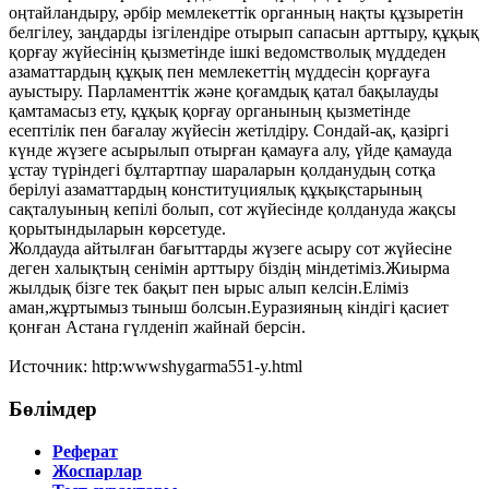
оңтайландыру, әрбір мемлекеттік органның нақты құзыретін
белгілеу, заңдарды ізгілендіре отырып сапасын арттыру, құқық
қорғау жүйесінің қызметінде ішкі ведомстволық мүддеден
азаматтардың құқық пен мемлекеттің мүддесін қорғауға
ауыстыру. Парламенттік және қоғамдық қатал бақылауды
қамтамасыз ету, құқық қорғау органының қызметінде
есептілік пен бағалау жүйесін жетілдіру. Сондай-ақ, қазіргі
күнде жүзеге асырылып отырған қамауға алу, үйде қамауда
ұстау түріндегі бұлтартпау шараларын қолданудың сотқа
берілуі азаматтардың конституциялық құқықстарының
сақталуының кепілі болып, сот жүйесінде қолдануда жақсы
қорытындыларын көрсетуде.
Жолдауда айтылған бағыттарды жүзеге асыру сот жүйесіне
деген халықтың сенімін арттыру біздің міндетіміз.Жиырма
жылдық бізге тек бақыт пен ырыс алып келсін.Еліміз
аман,жұртымыз тыныш болсын.Еуразияның кіндігі қасиет
қонған Астана гүлденіп жайнай берсін.
Источник: http:wwwshygarma551-y.html
Бөлімдер
Реферат
Жоспарлар