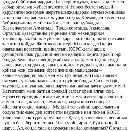
қолды бейбіт жандардың тілектеріне құлақ асқысы келмеген
озбыр орталық жүйесі жүректері тітіркенбестен мұздай
қаруланған әскермен шеруге шыққандарды аяусыз жаншыды,
итке талатты, бас-көз жоқ ұрып соқты. Кремльден кесепатты
бұйрықтың пәрмені солай аласапыран құбылды.
Қазақ жастары Алматыда, Талдықорғанда, Ақмолада,
Орталық Қазақстанның бірнеше елді мекендерінде
тоталитарлық билік жүйесіне қарсы көтеріліп, өкіметке саяси
талаптар қойды. Желтоқсан көтерілісі сол кездегі кеңес
одағының керегесін шайқалтып, КСРО-дағы ашық
демократиялық үрдісінің негізін қалаушы оқиғалардың бірі
болды. Белгілі ән-өлеңінде айтылғандай, желтоқсан гүлді
солдырып, нұрды оңдырып, көңілде мұңды із қалдырып қана
қойған жоқ, сонымен бірге және ең маңыздысы –
халқымыздың ең алдымен жас буынның ұлттық санасын
оятумен, ұлттық намысын көтеруінде болды. Ол еліміздің
тәуелсіздік алуының алғышарттарын дайындауға қызмет етті.
Қатыгездігі мың батпан солақай саясат орын алған соң,
жүздеген еркіндік аңсаған ақ ниетті жас азаматтар алаштың
арманын асқақтатып, кеудемсоқтықты көксегендерге
ойсырата соққы жасады. Мұндай тегеурінді қарсылықтың
болуы тиіс емес деп есптейтін кеудесіне нан піскен КОКП
төбе шашы тік тұрып, бұл нағыз Қазақ ұлтшылдығы деп апыл-
ғұпыл баға беріп тастады. Олар үшін, әрине, бұл оп-оңай
шаруа. Ал, сонда халық намысын қайда қоймақпыз? Орталық