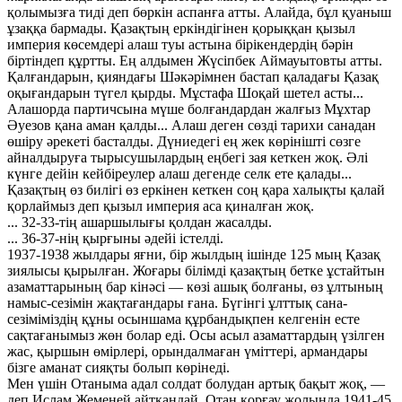
қолымызға тиді деп бөркін аспанға атты. Алайда, бұл қуаныш
ұзаққа бармады. Қазақтың еркіндігінен қорыққан қызыл
империя көсемдері алаш туы астына бірікендердің бәрін
біртіндеп құртты. Ең алдымен Жүсіпбек Аймауытовты атты.
Қалғандарын, қияндағы Шәкәрімнен бастап қаладағы Қазақ
оқығандарын түгел қырды. Мұстафа Шоқай шетел асты...
Алашорда партичсына мүше болғандардан жалғыз Мұхтар
Әуезов қана аман қалды... Алаш деген сөзді тарихи санадан
өшіру әрекеті басталды. Дүниедегі ең жек көрінішті сөзге
айналдыруға тырысушылардың еңбегі зая кеткен жоқ. Әлі
күнге дейін кейбіреулер алаш дегенде селк ете қалады...
Қазақтың өз билігі өз еркінен кеткен соң қара халықты қалай
қорлаймыз деп қызыл империя аса қиналған жоқ.
... 32-33-тің ашаршылығы қолдан жасалды.
... 36-37-нің қырғыны әдейі істелді.
1937-1938 жылдары яғни, бір жылдың ішінде 125 мың Қазақ
зиялысы қырылған. Жоғары білімді қазақтың бетке ұстайтын
азаматтарының бар кінәсі — көзі ашық болғаны, өз ұлтының
намыс-сезімін жақтағандары ғана. Бүгінгі ұлттық сана-
сезіміміздің құны осыншама құрбандықпен келгенін есте
сақтағанымыз жөн болар еді. Осы асыл азаматтардың үзілген
жас, қыршын өмірлері, орындалмаған үміттері, армандары
бізге аманат сияқты болып көрінеді.
Мен үшін Отаныма адал солдат болудан артық бақыт жоқ, —
деп Ислам Жеменей айтқандай, Отан қорғау жолында 1941-45