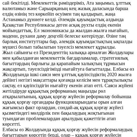
сай бекітілді. Мемлекеттік рәміздеріміз, Ата заңымыз, ұлттық
валютамыз және Сарыарқаның кең жазық даласында барша
елдің өзінің тез көркейіп өсуімен таң қалдырып, жаңа
Астанамыз дүниеге келді. Әлемдік қауымдастық алдында
Қазақстан Республикасы деген асқақ рухты елдің екенін
мойындаттық. Ел экономикасы да жылдан-жылға нығайып,
мәдени, рухани даму деңгейі белеске көтерілуде. Өзіне тәң
барлық институттары бар, әлемдік қауымдастықтың ықпалды
мүшесі болып табылатын тәуелсіз мемлекет құрылды.
Жыл сайынғы ел Президенттің халыққа арналған Жолдаулары
мен қабылданған мемлекеттік бағдарламалар, стратегиялық
бағыттардың барлығы да қарапайым халықтың тұрмысын
жақсартып, тәуелсіздігімізді нығайтуға бағытталды. Елбасы өз
Жолдауында ішкі саяси мен ұлттық қауіпсіздіктің 2020 жылға
дейінгі негізгі мақсаттары қоғамда келісім мен тұрақтылықты
сақтау, ел қауіпсіздігін нығайту екенін атап өтті. Саяси жүйені
жетілдіруде құқықтық реформаның маңызды рөл
атқарылатының, құқық қорғау жүйесін реформалау бойынша
құқық қорғау органдары функцияларындағы орын алған
жағымсыз факт орлардан, сондай-ақ құқық қорғау жүйесі
қызметіндегі мөлдірлік пен бақылаудың жоқтығынан
туындаған проблемалардан арылудың қажеттігін атап
көрсетті.
Елбасы өз Жолдауында құқық қорғау жүйесін реформалаудың
бағыттарын көрсетіп берді, олар – құқық қорғау жүйесін