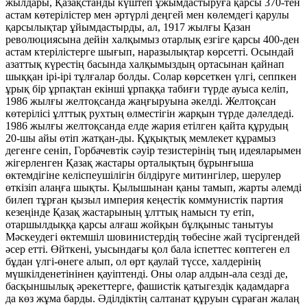
жылдары, Қазақстанды күштеп ұжымдастыруға қарсы 370-тен
астам көтерілістер мен әртүрлі деңгей мен көлемдегі қарулы
қарсылықтар ұйымдастырды, ал, 1917 жылғы Қазан
революциясына дейін халқымыз отарлық езгіге қарсы 400-ден
астам ктерілістерге шығып, наразылықтар көрсетті. Осындай
азаттық күрестің басында халқымыздың ортасынан қайнап
шыққан ірі-ірі тұлғалар болды. Солар көрсеткен үлгі, сеппкен
ұрық бір ұрпақтан екінші ұрпаққа табиғи түрде ауыса келіп,
1986 жылғы желтоқсанда жаңғыруына әкелді. Желтоқсан
көтерілісі ұлттық рухтың өлместігін жарқын түрде дәлелдеді.
1986 жылғы желтоқсанда елде жария етілген қайта құрудың
20-шы айы өтіп жатқан-ды. Құқықтық мемлекет құрамыз
дегенге сеніп, Горбачевтік сәуір тезистерінің тың идеяларымен
жігерленген Қазақ жастары орталықтың бұрынғыша
өктемдігіне келіспеушілігін білдіруге митингілер, шерулер
өткізіп алаңға шықты. Қылышынан қаны тамып, жарты әлемді
билеп тұрған қызыл империя кеңестік коммунистік партия
кезеңінде Қазақ жастарының ұлттық намысн ту етіп,
отаршылдыққа қарсы алғаш жойқын бұлқыныс танытуы
Мәскеудегі өктемшіл шовинистердің төбесіне жай түсіргендей
әсер етті. Өйткені, уысындағы қол бала іспеттес көптеген ел
бұдан үлгі-өнеге алып, ол өрт қаулай түссе, халдерінің
мүшкілденетінінен қауіптенді. Оны олар алдын-ала сезді де,
басқыншылық әрекеттерге, фашистік қатыгездік қадамдарға
да көз жұма барды. Әділдіктің салтанат құруын сұраған жалаң