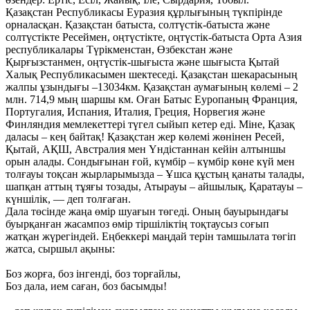
Қазақстан Республикасы Еуразия құрлығының түкпірінде
орналасқан. Қазақстан батыста, солтүстік-батыста және
солтүстікте Ресеймен, оңтүстікте, оңтүстік-батыста Орта Азия
республикалары Түрікменстан, Өзбекстан және
Қырғызстанмен, оңтүстік-шығыста және шығыста Қытай
Халық Республикасымен шектеседі. Қазақстан шекарасының
жалпы ұзындығы –13034км. Қазақстан аумағының көлемі – 2
млн. 714,9 мың шаршы км. Оған Батыс Еуропаның Франция,
Португалия, Испания, Италия, Греция, Норвегия және
Финляндия мемлекеттері түгел сыйып кетер еді. Міне, Қазақ
даласы – кең байтақ! Қазақстан жер көлемі жөнінен Ресей,
Қытай, АҚШ, Австралия мен Үндістаннан кейін алтыншы
орын алады. Сондығынан ғой, күмбір – күмбір көне күй мен
толғауы тоқсан жырларымызда – Ұшса құстың қанаты талады,
шапқан аттың тұяғы тозады, Атырауы – айшылық, Қаратауы –
күншілік, — деп толғаған.
Дала төсінде жаңа өмір шуағын төгеді. Оның бауырындағы
буырқанған жасампоз өмір тіршіліктің тоқтаусыз соғып
жатқан жүрегіндей. Еңбеккері маңдай терін тамшылата төгіп
жатса, сыршыл ақыны:
Боз жорға, боз інгенді, боз торғайлы,
Боз дала, ием саған, боз басымды!