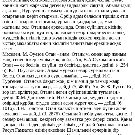
ханның жеті жарғысы деген қағидаларды сақтап, Абылайдың
ақ жолы, Нұрсұлтан ағамыздың нұрлы шапағатына ұласып
отырғанын көріп отырмыз. Әрбір адам баласын тіршілік етіп,
өзін-өзі асырап отырғаны, ұрпағын қалдырып, дамып
жатқаны осы Отанның арқасында. Отан сүйгіштік кісінің
бойындағы күш-қуатын, білімі мен өмір тәжірибесін халық
мүддесінің игілігіне,кір жуып кіндік кескен жеріне деген
ыстық махаббаты оның кісілігін танытатын ерекше асқақ
сезім.
Мәселен, М. Әуезов Отан –анам. Отаным, сенен аяр жаным
жоқ, сенен іскер күшім жоқ, дейді. Ал, В.А.Сухомлинский:
Отан — өз бесігің, өз үйің, өз бесігіңді ұмытпа,- дейді. (4,254
б). К.Г. Паустовский: Адам жүрексіз өмір сүре алмайтын
болса, Отансыз да өмір сүре алмайды., — дейді. И.С.
Тургенев: Отансыз бақыт жоқ, кім-кімнің де тамыр жаяр
топырағы — туған жер, — дейді. (5, 489б). Ал, Ж.Ж. Руссо: Ең
зор ізгі ерліктерді Отанға деген сүйіспеншілік туғызған,-
дейді. Ф.М. Достоевский: Өз Отаныңның мүддесін қорғап,
өміріңді құрбан етуден асқан асыл мұрат жоқ, — дейді. (6,
101б). Л.Н. Толстой: Отан халықтың өткені мен бүгіні және
келешегі, — дейді. (3, 287б). Осындай небір ұлағатты, қасиетті
сөздер көзі ашық, көкірегі ояу азаматқа рух берері сөзсіз. Қаны
қандас, тілі тілдес, дініміз де тіліміз де бірдей бауырлас аға мыз
Расул Гамзатов өзінің әкесінде Шамильдей ерлерінің бір