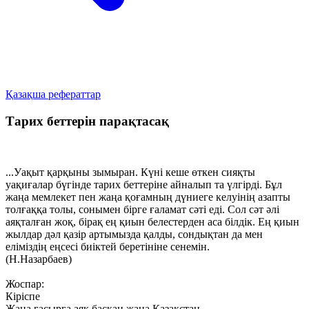
Қазақша рефераттар
Тарих беттерін парақтасақ
...Уақыт қарқыны зымыран. Күні кеше өткен сияқты
уақиғалар бүгінде тарих беттеріне айналып та үлгірді. Бұл
жаңа мемлекет пен жаңа қоғамның дүниеге келуінің азапты
толғаққа толы, сонымен бірге ғаламат сәті еді. Сол сәт әлі
аяқталған жоқ, бірақ ең қиын белестерден аса білдік. Ең қиын
жылдар дәл қазір артымызда қалды, сондықтан да мен
еліміздің еңсесі биіктей беретініне сенемін.
(Н.Назарбаев)
Жоспар:
Кіріспе
Жаңа ғасырға аяқ басқан жаңа Қазақстан.