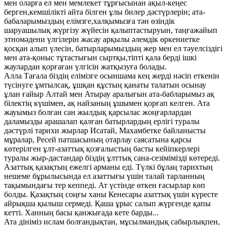
мен оларға ел мен мемлекет тұрғысынан ақыл-кеңес
берген,кемшілікті айта білген ұлы билер дәстүрлерін; ата-
бабаларымыздың елімзге,халқымызға тән өзіндік
шаруашылық жүргізу жүйесін қалыптастыруын, таңғажайып
этномәдени үлгілерін жасау арқылы әлемдік өркениетке
қосқан алып үлесін, батырларымыздың жер мен ел тәуелсіздігі
мен ата-қоныс тұтастығын сыртқы,тіпті қала берді ішкі
жаулардан қорғаған үлгісін жатқызуға болады.
Алла Тағала біздің елімізге осыншама кең жерді нәсіп еткенін
түсінуге ұмтылсақ, ұшқан құстың қанаты талатын осынау
ұлан ғайыр Алтай мен Атырау аралығын ата-бабларымыз ақ
білектің күшімен, ақ найзаның ұшымен қорғап келген. Ата
жауымыз болған сан жылдық қарсылас жоңғарлардан
даламызды арашалап қалған батырлардың ерлігі туралы
дәстүрлі тарихи жырлар Исатай, Махамбетке байланысты
мұралар, Ресей патшасының отарлау саясатына қарсы
көтерілген ұлт-азаттық қозғалыстың басты кейіпкерлері
туралы жыр-дастандар біздің ұлттық сана-сезімімізді көтереді.
Азаттық қазақтың ежелгі арманы еді. Түлкі бұлаң тарихтың
нешеме бұрылысында ел азаттығы үшін талай тарланның
тақымындағы тер кеппеді. Ат үстінде өткен ғасырлар көп
болды. Қазақтың соңғы ханы Кенесары азаттық үшін күресте
айрықша қылыш сермеді. Қаша ұрыс салып жүргенде қапы
кетті. Ханның басы қанжығада кете барды...
Ата дініміз ислам болғандықтан, мұсылмандық сабырлықпен,