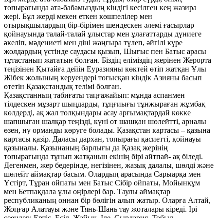
топырағында ата-бабамыздың кіндігі кесілген кең жазира
жері. Бұл жерді мекен еткен көшпелілер мен
отырықшылардың бір-бірімен шендескен әлемі ғасырлар
қойнауында талай-талай ұлыстар мен ұлағаттарды дүниеге
әкеліп, мәдениеті мен діні жаңғыра түлеп, әйгілі күре
жолдардың үстінде саудасы қызып, Шығыс пен Батыс арасы
тұтастанып жататын болған. Біздің еліміздің жерінен Жерорта
теңізінен Қытайға дейін Еуразияны көктей өтіп жатқан Ұлы
Жібек жолының керуендері тоғысқан кіндік Азияны басып
өтетін Қазақстандық телімі болған.
Қазақстанның табиғаты таңғажайып: мұнда аспанмен
тілдескен мұзарт шыңдарды, тұңғиығы тұнжыраған жұмбақ
көлдерді, ақ жал толқындары асау арғымақтардай көкке
шапшыған шалқар теңізді, күні от шашқан шөлейтті, арналы
өзен, ну орманды көруге болады. Қазақстан картасы – қазына
картасы қазір. Даласы дархан, топырағы қасиетті, қойнауы
қазыналы. Қазынаның барлығы да Қазақ жерінің
топырағында тұнып жатқанын екінің бірі айтпай- ақ біледі.
Дегенмен, жер бедерінде, негізінен, жазық далалы, шөлді және
шөлейт аймақтар басым. Олардың арасында Сарыарқа мен
Үстірт, Тұран ойпаты мен Батыс Сібір ойпаты, Мойынқұм
мен Бетпақдала ұлы өңірлері бар. Таулы аймақтар
республиканың оннан бір бөлігін алып жатыр. Оларға Алтай,
Жоңғар Алатауы және Тянь-Шань тау жоталары кіреді. Ірі
өзендер: Ертіс, Есіл, Жайық, Іле, Сырдария, Тобыл.