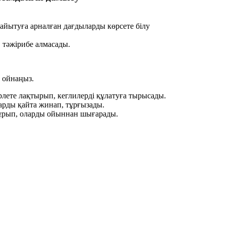
байытуға арналған дағдыларды көрсете білу
, тәжірибе алмасады.
а ойнаңыз.
рлете лақтырып, кеглилерді құлатуға тырысады.
арды қайта жинап, тұрғызады.
 ұрып, оларды ойыннан шығарады.