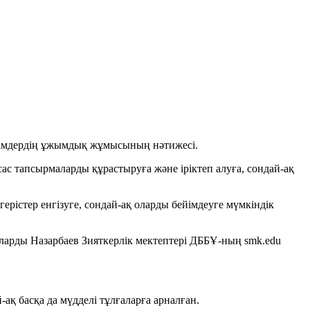
алімдердің ұжымдық жұмысының нәтижесі.
ас тапсырмаларды құрастыруға және іріктеп алуға, сондай-ақ
рістер енгізуге, сондай-ақ оларды бейімдеуге мүмкіндік
уларды Назарбаев Зияткерлік мектептері ДББҰ-ның
smk.edu
-ақ басқа да мүдделі тұлғаларға арналған.