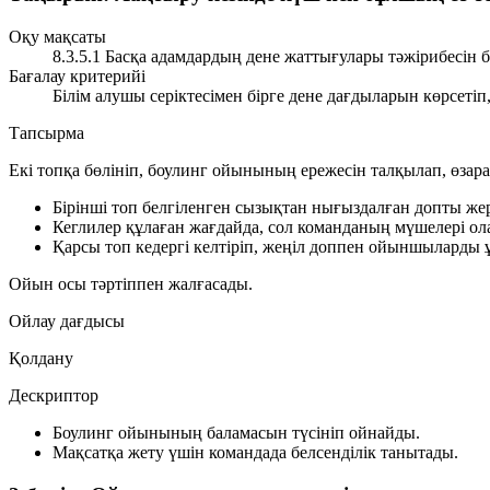
Оқу мақсаты
8.3.5.1 Басқа адамдардың дене жаттығулары тәжірибесін 
Бағалау критерийі
Білім алушы серіктесімен бірге дене дағдыларын көрсетіп
Тапсырма
Екі топқа бөлініп, боулинг ойынының ережесін талқылап, өзар
Бірінші топ белгіленген сызықтан нығыздалған допты же
Кеглилер құлаған жағдайда, сол команданың мүшелері ол
Қарсы топ кедергі келтіріп, жеңіл доппен ойыншыларды
Ойын осы тәртіппен жалғасады.
Ойлау дағдысы
Қолдану
Дескриптор
Боулинг ойынының баламасын түсініп ойнайды.
Мақсатқа жету үшін командада белсенділік танытады.