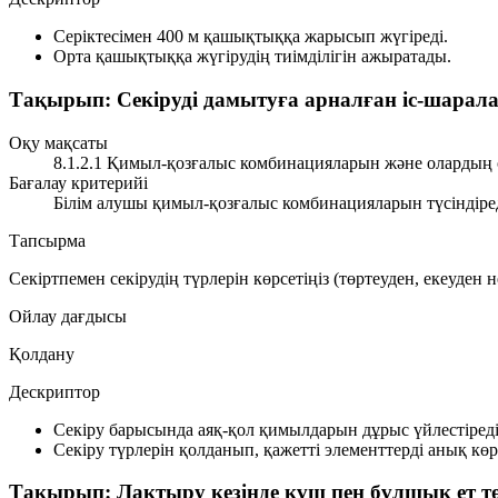
Серіктесімен 400 м қашықтыққа жарысып жүгіреді.
Орта қашықтыққа жүгірудің тиімділігін ажыратады.
Тақырып: Секіруді дамытуға арналған іс-шарал
Оқу мақсаты
8.1.2.1 Қимыл-қозғалыс комбинацияларын және олардың ор
Бағалау критерийі
Білім алушы қимыл-қозғалыс комбинацияларын түсіндіред
Тапсырма
Секіртпемен секірудің түрлерін көрсетіңіз (төртеуден, екеуден
Ойлау дағдысы
Қолдану
Дескриптор
Секіру барысында аяқ-қол қимылдарын дұрыс үйлестіреді
Секіру түрлерін қолданып, қажетті элементтерді анық көр
Тақырып: Лақтыру кезінде күш пен бұлшық ет тө