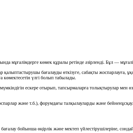
ында мұғалімдерге көмек құралы ретінде әзірленді. Бұл — мұғ
р қалыптастырушы бағалауды өткізуге, сабақты жоспарлауға, ұқс
а көмектесетін үлгі болып табылады.
мкіндігін ескере отырып, тапсырмаларға толықтырулар мен өзге
парлар және т.б.), форумдағы талқылауларды және бейненұсқа
 бағалау бойынша өңірлік және мектеп үйлестірушілеріне, сондай