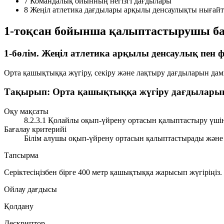
7
Командалық ойынның негізгі дағдылары
8
Жеңіл атлетика дағдылары арқылы денсаулықты нығай
1-тоқсан бойынша қалыптастырушы ба
1-бөлім. Жеңіл атлетика арқылы денсаулық пен 
Орта қашықтыққа жүгіру, секіру және лақтыру дағдыларын дам
Тақырып: Орта қашықтыққа жүгіру дағдылары
Оқу мақсаты
8.2.3.1 Қолайлы оқып-үйрену ортасын қалыптастыру үшін
Бағалау критерийі
Білім алушы оқып-үйрену ортасын қалыптастырады және
Тапсырма
Серіктесіңізбен бірге 400 метр қашықтыққа жарысып жүгіріңіз.
Ойлау дағдысы
Қолдану
Дескриптор