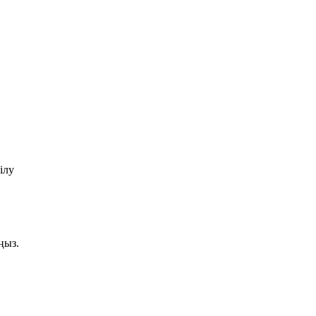
ілу
ңыз.