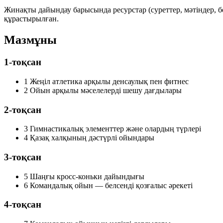
Жинақты дайындау барысында ресурстар (суреттер, мәтіндер, б
құрастырылған.
Мазмұны
1-тоқсан
1
Жеңіл атлетика арқылы денсаулық пен фитнес
2
Ойын арқылы мәселелерді шешу дағдылары
2-тоқсан
3
Гимнастикалық элементтер және олардың түрлері
4
Қазақ халқының дәстүрлі ойындары
3-тоқсан
5
Шаңғы кросс-коньки дайындығы
6
Командалық ойын — белсенді қозғалыс әрекеті
4-тоқсан