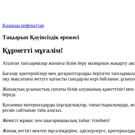
Қазақша рефераттар
Тақырып Қауіпсіздік ережесі
Құрметті мұғалім!
Аталған тапсырмалар жинағы білім беру мазмұнын жаңарту аяс
Бағалау критерийлері мен дескрипторлары берілген тапсырмала
оқу мақсатына жетуге қатысты сындарлы кері байланыс ұсынуғ
Жинақтың ұсыныстық сипаты білім алушының қажеттілігі мен мү
береді.
Қосымша материалдарды (нұсқаулықтар, таныстырылымдар, жос
ресми сайтынан таба аласыз.
Жемісті жұмыс пен шығармашылық табыс тілейміз!
Жинақ негізгі мектеп мұғалімдеріне, әдіскерлерге, критериалды