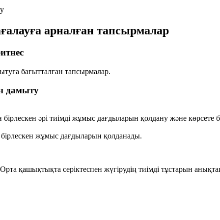
ту
ғалауға арналған тапсырмалар
фитнес
ытуға бағытталған тапсырмалар.
н дамыту
 бірлескен әрі тиімді жұмыс дағдыларын қолдану және көрсете б
 бірлескен жұмыс дағдыларын қолданады.
 Орта қашықтықта серіктеспен жүгірудің тиімді тұстарын анықта