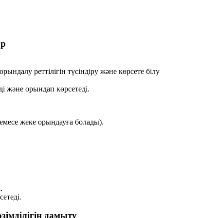
ар
ындалу реттілігін түсіндіру және көрсете білу
і және орындап көрсетеді.
 немесе жеке орындауға болады).
.
сетеді.
зімділігін дамыту