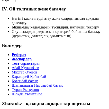
IV. Ой толғаныс және бағалау
Негізгі қасиеттерді атау және оларды мысал арқылы
дәлелдеу.
Ықшамдау қадамдарын түсіндіріп, нәтижені тексеру.
Оқушылардың жұмысын критерий бойынша бағалау
(дұрыстық, дәлелділік, ұқыптылық).
Бөлімдер
Реферат
Жоспарлар
Тест сұрақтары
Абай Құнанбаев
Мұхтар Әуезов
Қаракерей Қабанбай
Бөгенбай батыр
Шапырашты Наурызбай батыр
Тұрар Рысқұлов
Шоқан Уәлиханов
Zharar.kz - қазақша ақпараттар порталы