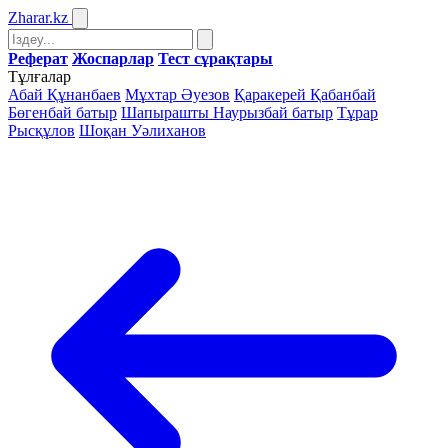
Zharar
.kz
Реферат
Жоспарлар
Тест сұрақтары
Тұлғалар
Абай Құнанбаев
Мұхтар Әуезов
Қаракерей Қабанбай
Бөгенбай батыр
Шапырашты Наурызбай батыр
Тұрар
Рысқұлов
Шоқан Уәлиханов