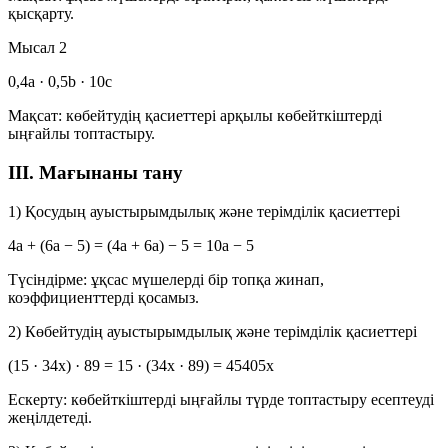
қысқарту.
Мысал 2
0,4a · 0,5b · 10c
Мақсат: көбейтудің қасиеттері арқылы көбейткіштерді
ыңғайлы топтастыру.
III. Мағынаны тану
1) Қосудың ауыстырымдылық және терімділік қасиеттері
4a + (6a − 5) = (4a + 6a) − 5 = 10a − 5
Түсіндірме: ұқсас мүшелерді бір топқа жинап,
коэффициенттерді қосамыз.
2) Көбейтудің ауыстырымдылық және терімділік қасиеттері
(15 · 34x) · 89 = 15 · (34x · 89) = 45405x
Ескерту: көбейткіштерді ыңғайлы түрде топтастыру есептеуді
жеңілдетеді.