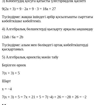
3) Көбейтудің қосуға қатысты үлестірімділік қасиеті
9(2a + 3) = 9 · 2a + 9 · 3 = 18a + 27
Түсіндірме: жақша ішіндегі әрбір қосылғышты сырттағы
көбейткішке көбейтеміз.
4) Алгебралық бөлшектерді қысқарту арқылы ықшамдау
12ab / 6a = 2b
Түсіндірме: алым мен бөлімдегі ортақ көбейткіштерді
қысқартамыз.
5) Алгебралық өрнектің мәнін табу
Берілген өрнек
7(x + 3) + 5
Шарт
x = −4
7(x + 3) + 5 = 7x + 21 + 5 = 7(−4) + 26 = −28 + 26 = −2