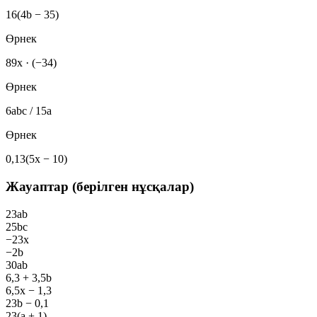
16(4b − 35)
Өрнек
89x · (−34)
Өрнек
6abc / 15a
Өрнек
0,13(5x − 10)
Жауаптар (берілген нұсқалар)
23ab
25bc
−23x
−2b
30ab
6,3 + 3,5b
6,5x − 1,3
23b − 0,1
23(a + 1)