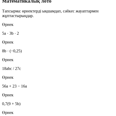
Математикалық лото
Тапсырма: өрнектерді ықшамдап, сәйкес жауаптармен
жұптастырыңдар.
Өрнек
5a · 3b · 2
Өрнек
8b · (−0,25)
Өрнек
18abc / 27c
Өрнек
56a + 23 − 16a
Өрнек
0,7(9 + 5b)
Өрнек