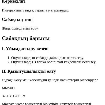
Көрнекілігі
Интерактивті тақта, таратпа материалдар.
Сабақтың типі
Жаңа білімді меңгерту.
Сабақтың барысы
I. Ұйымдастыру кезеңі
Оқушылардың сабаққа дайындығын тексеру.
Оқушыларды 3 топқа бөліп, топ кеңесшісін белгілеу.
II. Қызығушылықты ояту
Сұрақ: Қосу мен көбейтудің қандай қасиеттерін білесіңдер?
Мысал 1
37 + x + 47 − x
Мақсат: ұқсас мүшелерді біріктіріп, қажетсіз мүшелерді