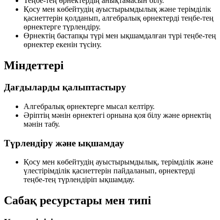
Теңбе-тең өрнектердің анықтамасын білу.
Қосу мен көбейтудің
ауыстырымдылық
және
терімділік
қасиеттерін қолданып, алгебралық өрнектерді теңбе-тең
өрнектерге түрлендіру.
Өрнектің бастапқы түрі мен ықшамдалған түрі теңбе-тең
өрнектер екенін түсіну.
Міндеттері
Дағдыларды қалыптастыру
Алгебралық өрнектерге мысал келтіру.
Әріптің мәнін өрнектегі орнына қоя білу және өрнектің
мәнін табу.
Түрлендіру және ықшамдау
Қосу мен көбейтудің
ауыстырымдылық
,
терімділік
және
үлестірімділік
қасиеттерін пайдаланып, өрнектерді
теңбе-тең түрлендіріп ықшамдау.
Сабақ ресурстары мен типі