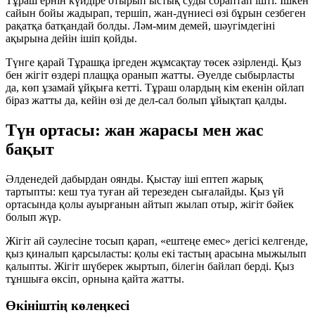
Тұраш ернін күйдіре отырып ыстық суды сораптап ішті. Ішкен
сайын бойы жадырап, тершіп, жан-дүниесі өзі бұрын сезбеген
рақатқа батқандай болды. Ләм-мим демей, шәугімдегіні
ақырына дейін ішіп қойды.
Түнге қарай Тұрашқа іргеден жұмсақтау төсек әзірленді. Қыз
бен жігіт өздері плащқа оранып жатты. Әуелде сыбырласты
да, көп ұзамай ұйқыға кетті. Тұраш олардың кім екенін ойлап
біраз жатты да, кейін өзі де дел-сал болып ұйықтап қалды.
Түн ортасы: жан жарасы мен жас
бақыт
Әлденедей дабырдан оянды. Қыстау іші ептеп жарық
тартыпты: кеш туа туған ай терезеден сығалайды. Қыз үй
ортасында қолы ауырғанын айтып жылап отыр, жігіт бәйек
болып жүр.
Жігіт ай сәулесіне тосып қарап, «ештеңе емес» дегісі келгенде,
қыз қиналып қарсыласты: қолы екі тастың арасына мыжылып
қалыпты. Жігіт шүберек жыртып, білегін байлап берді. Қыз
тұншыға өксіп, орнына қайта жатты.
Өкініштің көлеңкесі