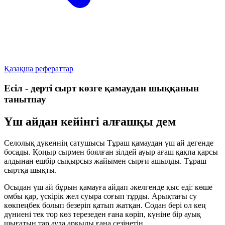
Қазақша рефераттар
Есіл - дерті сырт көзге қамаудан шыққанын
танытпау
Үш айдан кейінгі алғашқы дем
Селолық дүкеннің сатушысы Тұраш қамаудан үш ай дегенде
босады. Қоңыр сырмен боялған зілдей ауыр ағаш қақпа қарсы
алдынан ешбір сықырсыз жайымен сырғи ашылды. Тұраш
сыртқа шықты.
Осыдан үш ай бұрын қамауға айдап әкелгенде қыс еді: көше
омбы қар, үскірік жел суыра соғып тұрды. Арықтағы су
көкпеңбек болып безеріп қатып жатқан. Содан бері ол кең
дүниені тек тор көз терезеден ғана көріп, күніне бір ауық
шығатын тар аула арқылы ғана сезінетін.