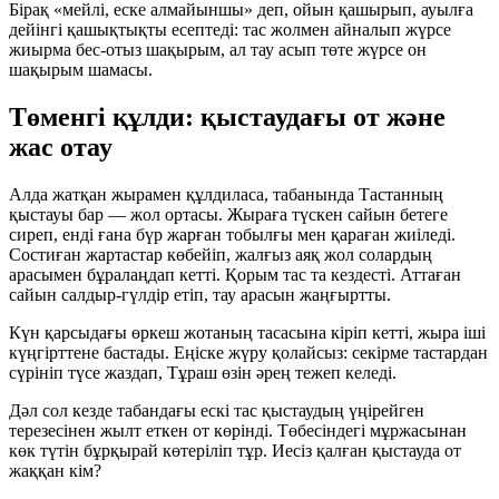
Бірақ «мейлі, еске алмайыншы» деп, ойын қашырып, ауылға
дейінгі қашықтықты есептеді: тас жолмен айналып жүрсе
жиырма бес-отыз шақырым, ал тау асып төте жүрсе он
шақырым шамасы.
Төменгі құлди: қыстаудағы от және
жас отау
Алда жатқан жырамен құлдиласа, табанында Тастанның
қыстауы бар — жол ортасы. Жыраға түскен сайын бетеге
сиреп, енді ғана бүр жарған тобылғы мен қараған жиіледі.
Состиған жартастар көбейіп, жалғыз аяқ жол солардың
арасымен бұралаңдап кетті. Қорым тас та кездесті. Аттаған
сайын салдыр-гүлдір етіп, тау арасын жаңғыртты.
Күн қарсыдағы өркеш жотаның тасасына кіріп кетті, жыра іші
күңгірттене бастады. Еңіске жүру қолайсыз: секірме тастардан
сүрініп түсе жаздап, Тұраш өзін әрең тежеп келеді.
Дәл сол кезде табандағы ескі тас қыстаудың үңірейген
терезесінен жылт еткен от көрінді. Төбесіндегі мұржасынан
көк түтін бұрқырай көтеріліп тұр. Иесіз қалған қыстауда от
жаққан кім?