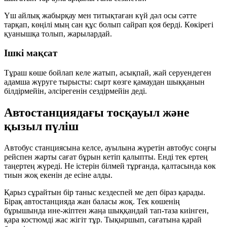
Үш айлық жабырқау мен титықтаған күй дәл осы сәтте
тарқап, көңілі мың сан құс болып сайрап қоя берді. Көкірегі
қуанышқа толып, жарылардай.
Ішкі мақсат
Тұраш көше бойлап келе жатып, асықпай, жай серуендеген
адамша жүруге тырысты: сырт көзге қамаудан шыққанын
білдірмейін, әлсірегенін сездірмейін деді.
Автостанциядағы тосқауыл және
қызыл пүліш
Автобус станциясына келсе, ауылына жүретін автобус соңғы
рейспен жарты сағат бұрын кетіп қалыпты. Енді тек ертең
таңертең жүреді. Не істерін білмей тұрғанда, қалтасында көк
тиын жоқ екенін де есіне алды.
Қарыз сұрайтын бір таныс кездеспей ме деп біраз қарады.
Бірақ автостанцияда жан баласы жоқ. Тек көшенің
бұрышында ине-жіптен жаңа шыққандай тап-таза киінген,
қара костюмді жас жігіт тұр. Тықыршып, сағатына қарай