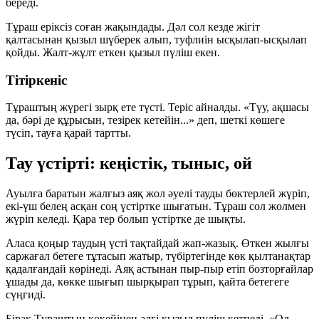
береді.
Тұраш еріксіз соған жақындады. Дәл сол кезде жігіт
қалтасынан қызыл шүберек алып, туфлиін ысқылап-ысқылап
қойды. Жалт-жұлт еткен қызыл пүліш екен.
Тітіркеніс
Тұраштың жүрегі зырқ ете түсті. Теріс айналды. «Түу, ақшасы
да, бәрі де құрысын, тезірек кетейін...» деп, шеткі көшеге
түсіп, тауға қарай тартты.
Тау үстірті: кеңістік, тыныс, ой
Ауылға баратын жалғыз аяқ жол әуелі тауды бөктерлей жүріп,
екі-үш белең асқан соң үстіртке шығатын. Тұраш сол жолмен
жүріп келеді. Қара тер болып үстіртке де шықты.
Аласа қоңыр таудың үсті тақтайдай жап-жазық. Өткен жылғы
саржағал бетеге тұтасып жатыр, түбіртегінде көк қылтанақтар
қадалғандай көрінеді. Аяқ астынан пыр-пыр етіп бозторғайлар
ұшады да, көкке шығып шырқырап тұрып, қайта бетегеге
сүңгиді.
Бірақ Тұраштың көкейінен әлгі қызыл пүліш кетпеді. «Ол