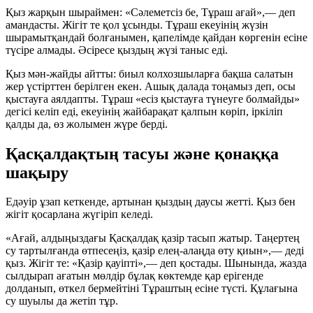
Қыз жарқын шыраймен: «Сәлеметсіз бе, Тұраш ағай»,— деп
амандасты. Жігіт те қол ұсынды. Тұраш екеуінің жүзін
шырамытқандай болғанымен, қапелімде қайдан көргенін есіне
түсіре алмады. Әсіресе қыздың жүзі таныс еді.
Қыз мән-жайды айтты: биыл колхозшыларға бақша салатын
жер үстірттен берілген екен. Ашық далада тоңамыз деп, осы
қыстауға аялдапты. Тұраш «есіз қыстауға түнеуге болмайды»
дегісі келіп еді, екеуінің жайбарақат қалпын көріп, іркіліп
қалды да, өз жолымен жүре берді.
Қасқалдақтың тасуы және қонаққа
шақыру
Едәуір ұзап кеткенде, артынан қыздың даусы жетті. Қыз бен
жігіт қосарлана жүгіріп келеді.
«Ағай, алдыңыздағы Қасқалдақ қазір тасып жатыр. Таңертең
су тартылғанда өтпесеңіз, қазір елең-алаңда өту қиын»,— деді
қыз. Жігіт те: «Қазір қауіпті»,— деп қостады. Шынында, жазда
сылдырап ағатын мөлдір бұлақ көктемде қар ерігенде
долданып, өткел бермейтіні Тұраштың есіне түсті. Құлағына
су шуылы да жетіп тұр.