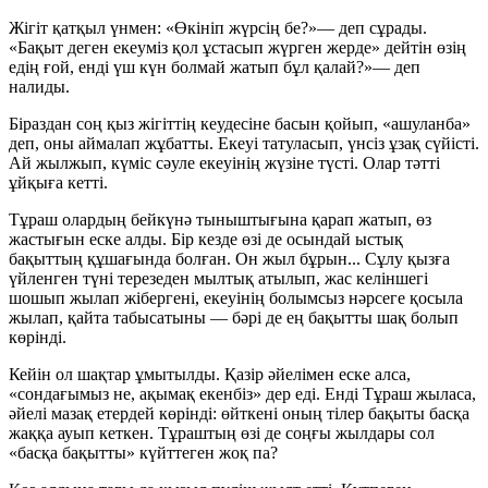
Жігіт қатқыл үнмен: «Өкініп жүрсің бе?»— деп сұрады.
«Бақыт деген екеуміз қол ұстасып жүрген жерде» дейтін өзің
едің ғой, енді үш күн болмай жатып бұл қалай?»— деп
налиды.
Біраздан соң қыз жігіттің кеудесіне басын қойып, «ашуланба»
деп, оны аймалап жұбатты. Екеуі татуласып, үнсіз ұзақ сүйісті.
Ай жылжып, күміс сәуле екеуінің жүзіне түсті. Олар тәтті
ұйқыға кетті.
Тұраш олардың бейкүнә тыныштығына қарап жатып, өз
жастығын еске алды. Бір кезде өзі де осындай ыстық
бақыттың құшағында болған. Он жыл бұрын... Сұлу қызға
үйленген түні терезеден мылтық атылып, жас келіншегі
шошып жылап жібергені, екеуінің болымсыз нәрсеге қосыла
жылап, қайта табысатыны — бәрі де ең бақытты шақ болып
көрінді.
Кейін ол шақтар ұмытылды. Қазір әйелімен еске алса,
«сондағымыз не, ақымақ екенбіз» дер еді. Енді Тұраш жыласа,
әйелі мазақ етердей көрінді: өйткені оның тілер бақыты басқа
жаққа ауып кеткен. Тұраштың өзі де соңғы жылдары сол
«басқа бақытты» күйттеген жоқ па?