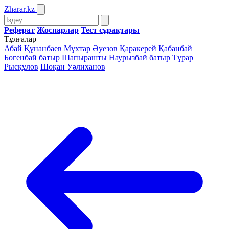
Zharar
.kz
Реферат
Жоспарлар
Тест сұрақтары
Тұлғалар
Абай Құнанбаев
Мұхтар Әуезов
Қаракерей Қабанбай
Бөгенбай батыр
Шапырашты Наурызбай батыр
Тұрар
Рысқұлов
Шоқан Уәлиханов