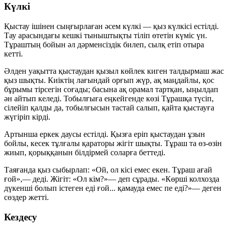
Күлкі
Қыстау ішінен сыңғырлаған әсем күлкі — қыз күлкісі естілді.
Тау арасындағы кешкі тыныштықты тіліп өтетін күміс үн.
Тұраштың бойын әл дәрменсіздік билеп, сылқ етіп отыра
кетті.
Әлден уақытта қыстаудан қызыл көйлек киген талдырмаш жас
қыз шықты. Киіктің лағындай орғып жүр, ақ маңдайлы, қос
бұрымы тірсегін соғады; басына ақ орамал тартқан, ыңылдап
ән айтып келеді. Тобылғыға еңкейгенде көзі Тұрашқа түсіп,
сілейіп қалды да, тобылғысын тастай салып, қайта қыстауға
жүгіріп кірді.
Артынша еркек даусы естілді. Қызға еріп қыстаудан ұзын
бойлы, кесек тұлғалы қараторы жігіт шықты. Тұраш та өз-өзін
жиып, қорыққанын білдірмей соларға беттеді.
Таяғанда қыз сыбырлап: «Ой, ол кісі емес екен. Тұраш ағай
ғой»,— деді. Жігіт: «Ол кім?»— деп сұрады. «Көрші колхозда
дүкенші болып істеген еді ғой... қамауда емес пе еді?»— деген
сөздер жетті.
Кездесу