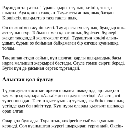
Рауандап таң атты. Тұраш ақырын тұрып, киініп, тысқа
шықты. Ауа қоңыр салқын. Тау-тасты аппақ шық басқан.
Кіршіксіз, шыңылтыр таза таңғы шық.
Ол өз жөнімен жүріп кетті. Тау арасы тұп-тұнық, буалдыр көк-
аяз тұнып тұр. Тобылғы мен қарағанның бүріскен бүрлері
жақұт таққандай жылт-жылт етеді. Тұраштың көңілі алып-
ұшып, бұрын өз бойынан байқамаған бір өзгеше қуанышқа
толды.
Таң аппақ атқан сайын, күн шалған қарлы шыңдардың басы
нұрға малынып жарқырай бастады. Сәуле төмен сырғи береді.
Бүгін күн де ұясынан сергек тұрғандай.
Алыстан қол бұлғау
Тұраш ауылға асатын өркеш шоқыға шыққанда, арт жақтан
тау жаңғырықтыра «А-а-а!» деген дауыс естілді. Алыста, өзі
түнеп шыққан Тастан қыстауының тұсындағы биік шоқының
үстінде қыз бен жігіт тұр. Күн нұры оларды қызғылт шапаққа
орап алған.
Олар қол бұлғады. Тұраштың көкірегіне сыймас қуаныш
кернеді. Сол қуаныштан жүрегі шырқырап тұрғандай. Өксіп-