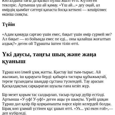
Көз алдына тағы да қызыл пүліш жылт етті. Күтпеген
тексеріс. Артынша үш ай қамау. «Үш ай...» деу оңай, ал
өмірдің қымбат сәттері қапаста босқа кеткені — кешірілмес
өкініш сияқты.
Түйін
«Адам қамауда сарғаю үшін емес, бақыт үшін өмір сүрмей ме?
Ал бақыт — өз бойыңда емес пе еді... оны қалайша жоғалтып
алдық?» деген ой Тұрашты іштен тіліп өтті.
Үкі даусы, таңғы шық және жаңа
қуаныш
Тұраш көз ілмей ұзақ жатты. Қыстау іші тым-тырыс. Ай
жылжып, іш қарауыта берді: қабырға тастары құбыжықтай,
терезе тұсындағы шыңдар сұстана түскендей. Тау арасын
Қасқалдақтың сарқыраған шуылы ғана кезіп жүр.
Бір мезет қорым тас салдырлап, тасыр-тұсыр дүбір естілді.
Артынша «У-уф! У-уф!» деген ащы үн шықты. Үрейі ұшқан
Тұраш дәл қазір бір қорқынышты нәрсе кіріп келердей болды.
Бірақ көп ұзамай үстінен құс ұшып өтті. «Ух... үкі екен ғой»,—
деп күбірледі.