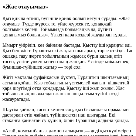
«Жас отауымыз»
Қыз қиыла өтініп, бүгінше қонақ болып кетуін сұрады: «Жас
отаумыз. Түзде жүрсек те, үйде жүрсек те, қонақжай
болғымыз келеді. Тойымызда болмасаңыз да, бүгінгі
қонағымыз болыңыз». Үлкен қара көздері жаудырап тұрды.
Ымырт үйіріліп, көз байлана бастады. Қыстау іші қараңғы еді.
Қыз бен жігіт Тұрашты екі жақтап шығарып, төрге өткізді. Тас
ошаққа таяу жерге тобылғының жұмсақ бүрін қалың етіп
төсеп, үстіне үлкен кенеп плащ жапқан. Үстінде киім-кешек,
буыншақ-түйіншек жатыр — төрі сол.
Жігіт мақталы фуфайкасын бүктеп, Тұраштың шынтағының
астына қойды. Қыз тобылғыны үстемелей жағып, кішкентай
қара шәугімді отқа қондырды. Қыстау іші жып-жылы. Жас
тобылғының шыжылдап жанған ашқылтым түтіні көзді
жасауратады.
Шәугім қайнап, тасып кеткен соң, қыз басындағы орамалын
дастарқан етіп жайып, түйіншектен нан шығарды. Екі
стаканға қайнаған су құйып, бірін Тұраштың алдына қойды.
«Ағай, қомсынбаңыз, дәмнен алыңыз»,— деді қыз күлімсіреп.