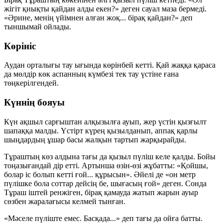
жігіт қиықты қайдан алды екен?» деген сауал маза бермеді.
«Әрине, менің үйімнен алған жоқ... бірақ қайдан?» деп
тыншымай ойлады.
Көрініс
Аудан орталығы тау ығында көрінбей кетті. Қай жаққа қараса
да мөлдір көк аспанның күмбезі тек тау үстіне ғана
төңкерілгендей.
Күннің бояуы
Күн ақшыл сарғыштан алқызылға ауып, жер үстін қызғылт
шапаққа малды. Үстірт күрең қызылданып, аппақ қарлы
шыңдардың ұшар басы жалқын тартып жарқырайды.
Тұраштың көз алдына тағы да қызыл пүліш келе қалды. Бойы
тоңазығандай дір етті. Артынша өзін-өзі жұбатты: «Қойшы,
болар іс болып кетті ғой... құрысын». Әйелі де «он метр
пүлішке бола соттар дейсің бе, шығасың ғой» деген. Сонда
Тұраш іштей ренжіген, бірақ қамауда жатып жарын ауыр
сөзбен жаралағысы келмей тынған.
«Мәселе пүліште емес. Басқада...» деп тағы да ойға батты.