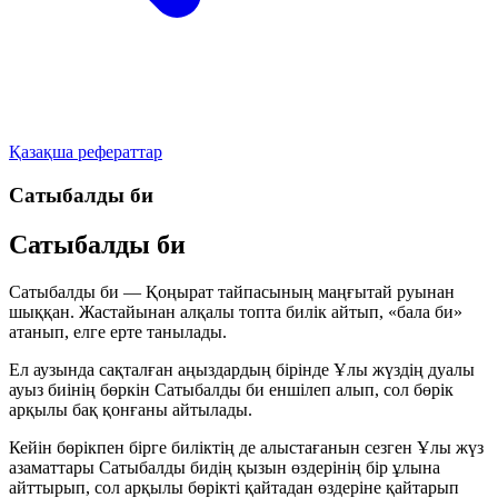
Қазақша рефераттар
Сатыбалды би
Сатыбалды би
Сатыбалды би — Қоңырат тайпасының маңғытай руынан
шыққан. Жастайынан алқалы топта билік айтып, «бала би»
атанып, елге ерте танылады.
Ел аузында сақталған аңыздардың бірінде Ұлы жүздің дуалы
ауыз биінің бөркін Сатыбалды би еншілеп алып, сол бөрік
арқылы бақ қонғаны айтылады.
Кейін бөрікпен бірге биліктің де алыстағанын сезген Ұлы жүз
азаматтары Сатыбалды бидің қызын өздерінің бір ұлына
айттырып, сол арқылы бөрікті қайтадан өздеріне қайтарып