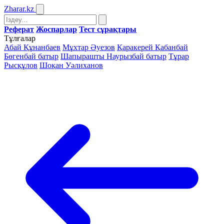
Zharar
.kz
Реферат
Жоспарлар
Тест сұрақтары
Тұлғалар
Абай Құнанбаев
Мұхтар Әуезов
Қаракерей Қабанбай
Бөгенбай батыр
Шапырашты Наурызбай батыр
Тұрар
Рысқұлов
Шоқан Уәлиханов