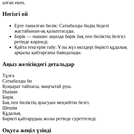
алған екен.
Негізгі ой
Ерте танылған билік:
Сатыбалды бидің беделі
жастайынан-ақ қалыптасады.
Бөрік — нышан:
аңызда бөрік бақ пен биліктің белгісі
ретінде көрінеді.
Қайта теңгерім табу:
Ұлы жүз өкілдері бөрікті құдалық
арқылы қайтарғаны баяндалады.
Аңыз желісіндегі детальдар
Тұлға
Сатыбалды би
Қоңырат тайпасы, маңғытай руы.
Нышан
Бөрік
Бақ пен биліктің ауысуын меңзейтін белгі.
Шешім
Құдалық
Бөрікті қайтарудың жолы ретінде суреттеледі.
Оқуға жеңіл үзінді