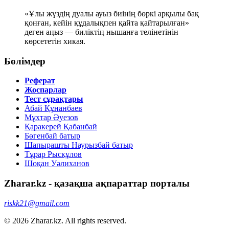
«Ұлы жүздің дуалы ауыз биінің бөркі арқылы бақ
қонған, кейін құдалықпен қайта қайтарылған»
деген аңыз — биліктің нышанға телінетінін
көрсететін хикая.
Бөлімдер
Реферат
Жоспарлар
Тест сұрақтары
Абай Құнанбаев
Мұхтар Әуезов
Қаракерей Қабанбай
Бөгенбай батыр
Шапырашты Наурызбай батыр
Тұрар Рысқұлов
Шоқан Уәлиханов
Zharar.kz - қазақша ақпараттар порталы
riskk21@gmail.com
© 2026 Zharar.kz. All rights reserved.