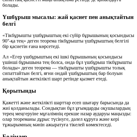
болады.
Үшбұрыш мысалы: жай қасиет пен анықтайтын
белгі
«Тікбұрышты үшбұрыштың екі сүйір бұрышының қосындысы
90°-қа тең» деген теорема тікбұрышты үшбұрыштың белгілі
бір қасиетін ғана көрсетеді.
Ал «Егер үшбұрыштың екі ішкі бұрышының қосындысы
үшінші бұрышына тең болса, онда бұл үшбұрыш тікбұрышты
болады» деген теорема — тікбұрышты үшбұрышты толық
сипаттайтын белгі, яғни ондай үшбұрыштың бар болуын
анықтайтын жеткілікті шарт ретінде қызмет етеді.
Қорытынды
Қажетті және жеткілікті шарттар есеп шығару барысында да
жиі қолданылады. Сондықтан бұл ұғымдарды оқушылардың
терең меңгеруіне мұғалімнің ерекше назар аударуы маңызды:
олар теореманы дұрыс түсінуге, дәлел құруға және кері
тұжырымның мәнін ажыратуға тікелей көмектеседі.
Бөлімдер