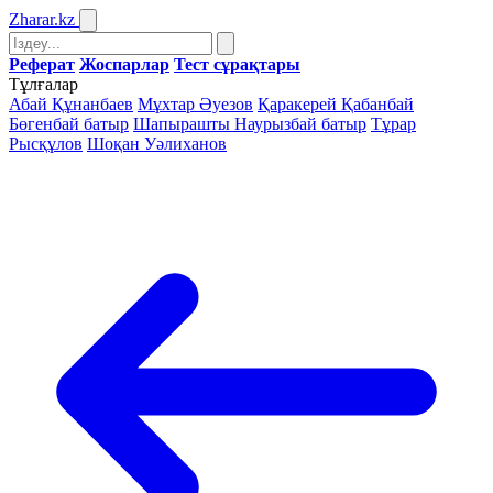
Zharar
.kz
Реферат
Жоспарлар
Тест сұрақтары
Тұлғалар
Абай Құнанбаев
Мұхтар Әуезов
Қаракерей Қабанбай
Бөгенбай батыр
Шапырашты Наурызбай батыр
Тұрар
Рысқұлов
Шоқан Уәлиханов