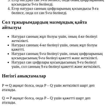
қосындысы 9-ға бөлінеді.
Егер натурал санның цифрларының қосындысы 9-ға
бөлінсе, онда ол сан 9-ға бөлінеді.
Сол тұжырымдардың мазмұндық қайта
айтылуы
Натурал санның жұп болуы үшін, оның
4-ке бөлінуі
жеткілікті
.
Натурал санның 4-ке бөлінуі үшін, оның
жұп болуы
қажетті
.
Натурал санның 9-ға бөлінуі үшін, оның цифрларының
қосындысының 9-ға бөлінуі
қажетті және жеткілікті
.
Натурал сан цифрлары қосындысының 9-ға бөлінуі
үшін, сол санның 9-ға бөлінуі
қажетті және жеткілікті
.
Негізгі анықтамалар
P ⇒ Q
ақиқат болса, онда
P
–
Q
үшін
жеткілікті шарт
деп
аталады.
Q ⇒ P
ақиқат болса, онда
P
–
Q
үшін
қажетті шарт
деп
аталады.