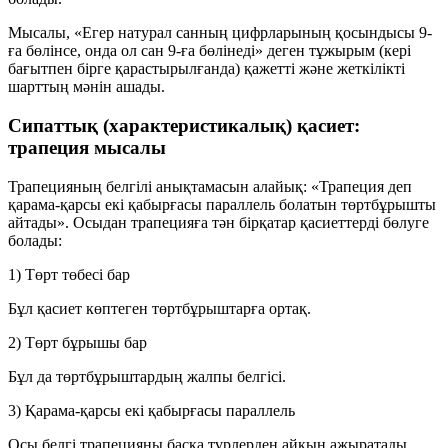
Мысалы, «Егер натурал санның цифрларының қосындысы 9-
ға бөлінсе, онда ол сан 9-ға бөлінеді» деген тұжырым (кері
бағытпен бірге қарастырылғанда) қажетті және жеткілікті
шарттың мәнін ашады.
Сипаттық (характеристикалық) қасиет:
трапеция мысалы
Трапецияның белгілі анықтамасын алайық:
«Трапеция деп
қарама-қарсы екі қабырғасы параллель болатын төртбұрышты
айтады»
. Осыдан трапецияға тән бірқатар қасиеттерді бөлуге
болады:
1) Төрт төбесі бар
Бұл қасиет көптеген төртбұрыштарға ортақ.
2) Төрт бұрышы бар
Бұл да төртбұрыштардың жалпы белгісі.
3) Қарама-қарсы екі қабырғасы параллель
Осы белгі трапецияны басқа түрлерден айқын ажыратады.