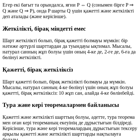
Егер екі бағыт та орындалса, яғни
P ⇔ Q
(сонымен бірге
P ⇒
Q
және
Q ⇒ P
), онда
P
шарты
Q
үшін
қажетті және жеткілікті
деп аталады (және керісінше).
Жеткілікті, бірақ міндетті емес
Шарт
жеткілікті
болып, бірақ
қажетті
болмауы мүмкін: бір
нәтиже әртүрлі шарттардан да туындауы ықтимал. Мысалы,
натурал санның жұп болуы үшін оның 4-ке де, 2-ге де, 6-ға да
бөлінуі жеткілікті.
Қажетті, бірақ жеткіліксіз
Шарт
қажетті
болып, бірақ
жеткілікті
болмауы да мүмкін.
Мысалы, натурал санның 4-ке бөлінуі үшін оның жұп болуы
қажетті, бірақ жеткіліксіз: 10 жұп сан, алайда 4-ке бөлінбейді.
Тура және кері теоремалармен байланысы
Қажетті және жеткілікті шарттың болуы, әдетте,
тура теорема
мен оған
кері теореманың
екеуінің де дұрыстығын білдіреді.
Керісінше, тура және кері теоремалардың дұрыстығын тексеру
арқылы қажетті және жеткілікті шарттарды нақтылауға
болады.