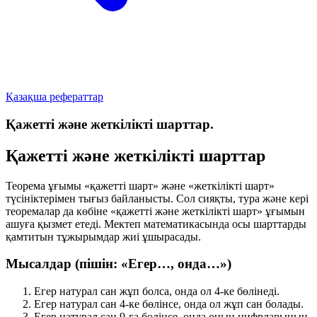
Қазақша рефераттар
Қажетті және жеткілікті шарттар.
Қажетті және жеткілікті шарттар
Теорема ұғымы
«қажетті шарт»
және
«жеткілікті шарт»
түсініктерімен тығыз байланысты. Сол сияқты,
тура
және
кері
теоремалар да көбіне
«қажетті және жеткілікті шарт»
ұғымын
ашуға қызмет етеді. Мектеп математикасында осы шарттарды
қамтитын тұжырымдар жиі ұшырасады.
Мысалдар (пішін: «Егер…, онда…»)
Егер натурал сан жұп болса, онда ол 4-ке бөлінеді.
Егер натурал сан 4-ке бөлінсе, онда ол жұп сан болады.
Егер натурал сан 9-ға бөлінсе, онда оның цифрларының