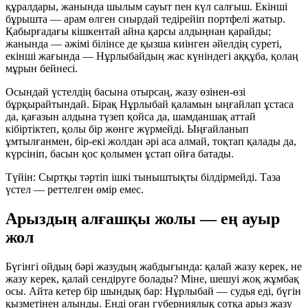
құралдары, жанында шылым сауыт пен күл салғыш. Екінші
бұрышта — арам өлген сиырдай тедірейіп портфелі жатыр.
Қабырғадағы кішкентай айна қарсы алдыңнан қарайды;
жанында — әжімі білінсе де қызша киінген әйелдің суреті,
екінші жағында — Нұрлыбайдың жас күніндегі аққұба, қолаң
мұрын бейнесі.
Осындай үстелдің басына отырсаң, жазу өзінен-өзі
бұрқырайтындай. Бірақ Нұрлыбай қаламын ыңғайлап ұстаса
да, қағазын алдына түзеп қойса да, шамданшақ аттай
кібіртіктеп, қолы бір жөнге жүрмейді. Ыңғайланып
ұмтылғанмен, бір-екі жолдан әрі аса алмай, тоқтап қалады да,
күрсініп, басын қос қолымен ұстап ойға батады.
Түйін:
Сыртқы тәртіп ішкі тыныштықты білдірмейді. Таза
үстел — реттелген өмір емес.
Арыздың алғашқы жолы — ең ауыр
жол
Бүгінгі ойдың бәрі жазудың жабдығында: қалай жазу керек, не
жазу керек, қалай сендіруге болады? Міне, шешуі жоқ жұмбақ
осы. Айта кетер бір шындық бар: Нұрлыбай — судья еді, бүгін
қызметінен алынды. Енді оған губерниялық сотқа арыз жазу