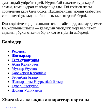
ауызындай үңірейгендей. Нұрлыбай пәкетке тура қарай
алмай, төмен қарап салбырап қалды. Екі көзінен жасы
сорғалаған қара бала болса, Нұрлыбайдың үрейін сезбестен
сол пәкетті умаждап, ойыншық қылып ұстай берді.
Бұл көріністе ең қорқыныштысы — айғай да, жылау да емес.
Ең қорқыныштысы — қағаздың үнсіздігі: мөрі бар пәкет
адамның бүкіл өткенін бір-ақ сәтте тірілтіп жібереді.
Бөлімдер
Реферат
Жоспарлар
Тест сұрақтары
Абай Құнанбаев
Мұхтар Әуезов
Қаракерей Қабанбай
Бөгенбай батыр
Шапырашты Наурызбай батыр
Тұрар Рысқұлов
Шоқан Уәлиханов
Zharar.kz - қазақша ақпараттар порталы