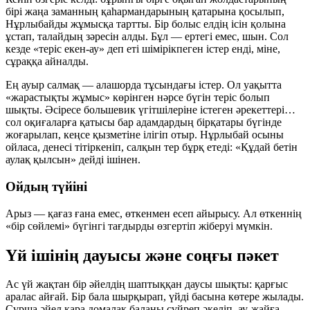
бірі жаңа заманның қаһармандарының қатарына қосылып,
Нұрлыбайды жұмысқа тартты. Бір болыс елдің ісін қолына
ұстап, талайдың зәресін алды. Бұл — ертегі емес, шын. Сол
кезде «теріс екен-ау» деп еті шімірікпеген істер енді, міне,
сұраққа айналды.
Ең ауыр салмақ — алашорда тұсындағы істер. Ол уақытта
«жарастықты жұмыс» көрінген нәрсе бүгін теріс болып
шықты. Әсіресе большевик үгітшілеріне істеген әрекеттері…
сол оқиғаларға қатысы бар адамдардың бірқатары бүгінде
жоғарылап, кеңсе қызметіне ілігіп отыр. Нұрлыбай осыны
ойласа, денесі тітіркеніп, салқын тер бұрқ етеді: «Құдай бетін
аулақ қылсын» дейді ішінен.
Ойдың түйіні
Арыз — қағаз ғана емес, өткенмен есеп айырысу. Ал өткеннің
«бір сөйлемі» бүгінгі тағдырды өзгертіп жіберуі мүмкін.
Үй ішінің дауысы және соңғы пәкет
Ас үй жақтан бір әйелдің шаптыққан даусы шықты: қарғыс
аралас айғай. Бір бала шырқырап, үйді басына көтере жылады.
Сұрша әйел қара домалақ баланы сүйреп әкеліп, ау-жайға