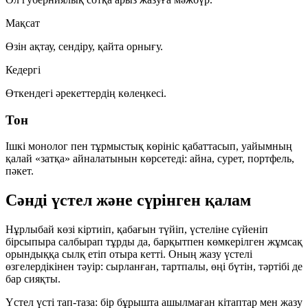
Мақсат
Өзін ақтау, сендіру, қайта орнығу.
Кедергі
Өткендегі әрекеттердің көлеңкесі.
Тон
Ішкі монолог пен тұрмыстық көрініс қабаттасып, уайымның
қалай «затқа» айналатынын көрсетеді: айна, сурет, портфель,
пәкет.
Сәнді үстел және сүрінген қалам
Нұрлыбай көзі кіртиіп, қабағын түйіп, үстеліне сүйеніп
бірсыпыра салбырап тұрды да, барқытпен көмкерілген жұмсақ
орындыққа сылқ етіп отыра кетті. Оның жазу үстелі
өзгелердікінен тәуір: сырланған, тартпалы, өңі бүтін, тәртібі де
бар сияқты.
Үстел үсті тап-таза: бір бұрышта ашылмаған кітаптар мен жазу