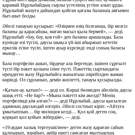
қарамай Нұрлыбайдың сырлы үстелінің үстіне алып ұрды.
Нұрлыбай жазуға дайындап қойған қағазы баланың аяғымен
быт-шыт болды.
Әйелі танауын қусырып: «Өзіңмен өзің болғанша, бір мезгіл
баланы да қарасайшы, маған масыл қыла бермей», — деді.
Нұрлыбай «бәу, бәу, қоя ғой» деп баланы арашалады. Бала
күнінде өзі түгілі, даусы шықса үй-іші абыржып кететін
еркелік есіне түсіп, іштен ауыр күрсінді: енді соның баласы
мынау…
Бала портфелін ашып, бірдеңе ала бергенде, ішінен сұрғылт
түсті бір пәкет қолына іліне түсті. Пәкеттің сыртындағы
иреңдеген жазу Нұрлыбайға жаналғыш әзірейілден жаман
көрінді. Ол сұрланып, демін жиілетті, танауы қусырылды.
«Қатын-ау, қатын!» — деді ол. Көрші бөлмеден әйелінің даусы
шаңқ етті: «Не бар?» «Мына пәкетті кім әкелді? Менің
портфелімді кім алған?» — деді Нұрлыбай, даусы қысылған
адамның даусындай өзгеріп. Әйелі состиып кіріп: «Айтуға
ұмытыппын… бір милиция келді… Қол қой деген соң,
қорқып қол қойып жібердім», — деді.
«19-аудан халық тергеушісінен» деген жазу қараған сайын
құлпырып, зорайып, әрбір ирегі самсаған мылтықтың