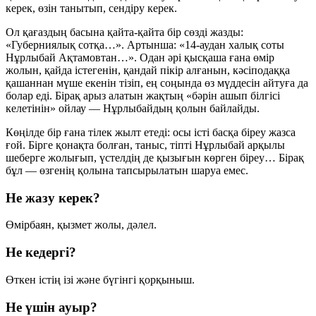
керек, өзін танытып, сендіру керек.
Ол қағаздың басына қайта-қайта бір сөзді жазды:
«Губерниялық сотқа…». Артынша: «14-аудан халық соты
Нұрлыбай Ақтамовтан…». Одан әрі қысқаша ғана өмір
жолын, қайда істегенін, қандай пікір алғанын, кәсіподаққа
қашаннан мүше екенін тізіп, ең соңында өз мүддесін айтуға да
болар еді. Бірақ арыз алатын жақтың «бәрін ашып білгісі
келетінін» ойлау — Нұрлыбайдың қолын байлайды.
Көңілде бір ғана тілек жылт етеді: осы істі басқа біреу жазса
ғой. Бірге қонақта болған, таныс, тіпті Нұрлыбай арқылы
шеберге жолығып, үстелдің де қызығын көрген біреу… Бірақ
бұл — өзгенің қолына тапсырылатын шаруа емес.
Не жазу керек?
Өмірбаян, қызмет жолы, дәлел.
Не кедергі?
Өткен істің ізі және бүгінгі қорқыныш.
Не үшін ауыр?