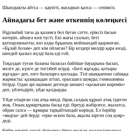
Шындықты айтса — қауіпті, жасырып қалса — сенімсіз.
Айнадағы бет және өткеннің көлеңкесі
Нұрлыбай тағы да қаламға бел буған сәтте, еріксіз басын
көтеріп, айнаға көзі түсті. Екі жағы суалып, беті
қатпарланыпты; көз алды бұқаның мойнындай қыржиған.
«Бұлай болам» деп кім ойлаған? Бір кездері мөлдір қара көзді,
шиедей қызыл жүзді бала еді ғой.
Тоқалдан туған баланы баласыз бәйбіше бауырына басып,
желге де, күнге де тигізбей өсірді. «Биті жұғады, қотыры
жұғады» деп, өзге балаларға қоспады. Тілі шыққаннан сабаққа
жармасты: қазақшадан аттап, орысшаға шомды; гимназияны
бітірді. Одан әрі оқимын дегенде шешесі «қызығын көремін»
деп, үйлендіріп, үйде қалдырды.
Үйде отырған соң атқа мінді, бірақ салдық құрып атақ іздеген
жоқ. Оның құмартқаны басқа еді: біреуді жәбірлесе, жылатса,
ойран салса — құмары тарқайтындай көрінді. Ел бәрібір
«мырза» дей берді: «ерке өскен бала, ақылы кірген соң қояр»
деді.
Кейін өзгеріс келді: бұрынғы бірге оқыған жолдастарының