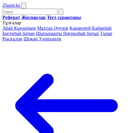
Zharar
.kz
Реферат
Жоспарлар
Тест сұрақтары
Тұлғалар
Абай Құнанбаев
Мұхтар Әуезов
Қаракерей Қабанбай
Бөгенбай батыр
Шапырашты Наурызбай батыр
Тұрар
Рысқұлов
Шоқан Уәлиханов