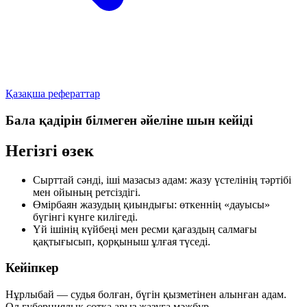
Қазақша рефераттар
Бала қадірін білмеген әйеліне шын кейіді
Негізгі өзек
Сырттай сәнді, іші мазасыз адам: жазу үстелінің тәртібі
мен ойының ретсіздігі.
Өмірбаян жазудың қиындығы: өткеннің «дауысы»
бүгінгі күнге килігеді.
Үй ішінің күйбеңі мен ресми қағаздың салмағы
қақтығысып, қорқыныш ұлғая түседі.
Кейіпкер
Нұрлыбай — судья болған, бүгін қызметінен алынған адам.
Ол губерниялық сотқа арыз жазуға мәжбүр.