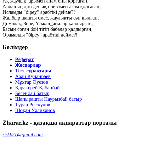
Ақ жаулық_арымен анам оны қорғаған,
Алланың діні деп ақ найзамен ағам қорғаған,
Исламды "біреу" арабтікі дейме?!
Жалбыр шашты емес, жаулықты сəн қылған,
Домалақ, Зере, Ұлжан_аналар қалдырған,
Басын соған бəй тігіп бабалар қалдырған,
Орамалды "біреу" арабтікі дейме?!
Бөлімдер
Реферат
Жоспарлар
Тест сұрақтары
Абай Құнанбаев
Мұхтар Әуезов
Қаракерей Қабанбай
Бөгенбай батыр
Шапырашты Наурызбай батыр
Тұрар Рысқұлов
Шоқан Уәлиханов
Zharar.kz - қазақша ақпараттар порталы
riskk21@gmail.com