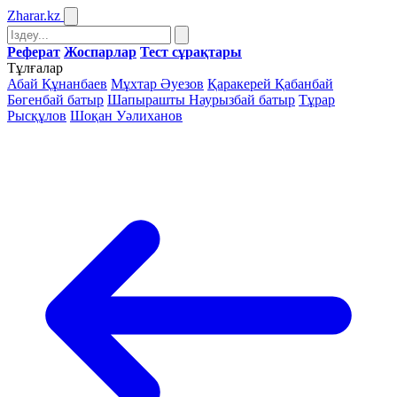
Zharar
.kz
Реферат
Жоспарлар
Тест сұрақтары
Тұлғалар
Абай Құнанбаев
Мұхтар Әуезов
Қаракерей Қабанбай
Бөгенбай батыр
Шапырашты Наурызбай батыр
Тұрар
Рысқұлов
Шоқан Уәлиханов