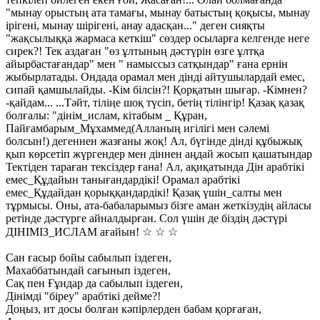
"мынау орыстың ата тамағы, мынау батыстың қоқысы, мынау
ірігені, мынау шірігені, анау адасқан..." деген сияқты
"жақсылыққа жармаса кеткіш" сөздер осыларға келгенде неге
сирек?! Тек аздаған "өз ұлтының дəстүрін өзге ұлтқа
айырбастағандар" мен " намыссыз сатқындар" ғана ернін
жыбырлатады. Ондада орамал мен дінді айтушылардай емес,
сипай қамшылайды. -Кім білсін?! Қорқатын шығар. -Кімнен?
-қайдам... ...Тәйт, тіліңе шоқ түсіп, бетің тілінгір! Қазақ қазақ
болғалы: "дінім_ислам, кітабым _ Құран,
Пайғамбарым_Мұхаммед(Алланың игілігі мен сəлемі
болсын!) дегеннен жазғаны жоқ! Ал, бүгінде дінді құбыжық
қып көрсетіп жүргендер мен діннен аңдай жосып қашатындар
Тектіден тараған тексіздер ғана! Ал, ақиқатында Дін арабтікі
емес_Құдайын танығандардікі! Орамал арабтікі
емес_Құдайдан қорыққандардікі! Қазақ үшін_салты мен
тұрмысы. Оны, ата-бабаларымыз бізге аман жеткізудің айласы
ретінде дəстүрге айналдырған. Сол үшін де біздің дəстүрі
ДІНІМІЗ_ИСЛАМ ағайын! ☆ ☆ ☆
Сан ғасыр бойы сабылып іздеген,
Махаббатындай сағынып іздеген,
Сақ пен Ғұндар да сабылып іздеген,
Дінімді "біреу" арабтікі дейме?!
Доңыз, ит досы болған кəпірлерден бабам қорғаған,