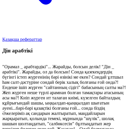
Қазақша рефераттар
Дін арабтікі
"Орамал _ арабтардікі"... Жарайды, болсын делік! "Дін _
арабтікі". Жарайды, ол да болсын! Сонда қазекеңдердің
бүгінгі істеп жүргенінің бəрі өзінікі ме екен? Сондай ұлтшыл
һам салт-дəстүріне сондай берік халық болғаны ғой онда?!
Ендеше ішіп жүрген "сайтанның сідігі" бабасының салты ма?!
Жеп жүрген неше түрлі арамнан болған тамақтары атасының
асы ма?! Киіп жүрген ит талаған киімі, күзелген байталдың
құйрығындай шашы, ыңқылдап-қыңқылдап шығатын
əуені...бəрі-бəрі қазақтікі болғаны ғой... сонда біздің
Əжелеріміз ақ сандарын жалтыратып, маңдайларын
жарқыратып, қолында темекі, мұрнында "шүлік", шолақ
шашын шолтаңдатып, "салбөксесін" бұлтыңдатып жер
тепкілеп билеген екен ғой, Жасаған!... Олай болмағанда