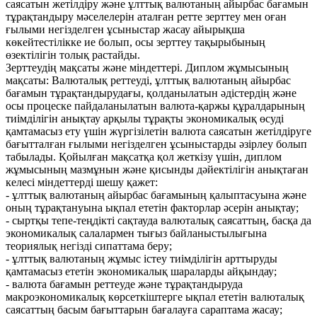
саясатын жетілдіру және ұлттық валютаның айырбас бағамын
тұрақтандыру мәселелерін аталған ретте зерттеу мен оған
ғылыми негізделген ұсыныстар жасау айырықша
көкейтестілікке ие болып, осы зерттеу тақырыбының
өзектілігін толық растайды.
Зерттеудің мақсаты және міндеттері. Диплом жұмысының
мақсаты: Валюталық реттеуді, ұлттық валютаның айырбас
бағамын тұрақтандырудағы, қолданылатын әдістердің және
осы процеске пайдаланылатын валюта-қаржы құралдарының
тиімділігін анықтау арқылы тұрақты экономикалық өсуді
қамтамасыз ету үшін жүргізілетін валюта саясатын жетілдіруге
бағытталған ғылыми негізделген ұсыныстарды әзірлеу болып
табылады. Қойылған мақсатқа қол жеткізу үшін, диплом
жұмысының мазмұнын және қисынды дәйектілігін анықтаған
келесі міндеттерді шешу қажет:
- ұлттық валютаның айырбас бағамының қалыптасуына және
оның тұрақтануына ықпал ететін факторлар әсерін анықтау;
- сыртқы тепе-теңдікті сақтауда валюталық саясаттың, басқа да
экономикалық салалармен тығыз байланыстылығына
теориялық негізді сипаттама беру;
- ұлттық валютаның жұмыс істеу тиімділігін арттыруды
қамтамасыз ететін экономикалық шараларды айқындау;
- валюта бағамын реттеуде және тұрақтандыруда
макроэкономикалық көрсеткіштерге ықпал ететін валюталық
саясаттың басым бағыттарын бағалауға сараптама жасау;