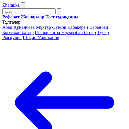
Zharar
.kz
Реферат
Жоспарлар
Тест сұрақтары
Тұлғалар
Абай Құнанбаев
Мұхтар Әуезов
Қаракерей Қабанбай
Бөгенбай батыр
Шапырашты Наурызбай батыр
Тұрар
Рысқұлов
Шоқан Уәлиханов