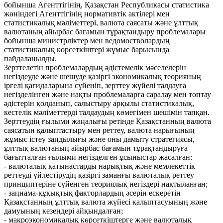
бойынша Агенттігінің, Қазақстан Республикасы статистика
жөніндегі Агенттігінің нормативтік актілері мен
статистикалық мәліметтері, валюта саясаты және ұлттық
валютаның айырбас бағамын тұрақтандыру проблемалары
бойынша министрліктер мен ведомостволардың
статистикалық көрсеткіштері жұмыс барысында
пайдаланылды.
Зерттелетін проблемалардың әдістемелік мәселелерін
негіздеуде және шешуде қазіргі экономикалық теорияның
іргелі қағидаларына сүйеніп, зерттеу жүйелі талдауға
негізделінген және нақты проблемаларға саралау мен топтау
әдістерін қолданып, салыстыру арқылы статистикалық,
кестелік мәліметтерді талдаудың көмегімен шешімін тапқан.
Зерттеудің ғылыми жаңалығы ретінде Қазақстанның валюта
саясатын қалыптастыру мен реттеу, валюта нарығының
жұмыс істеу заңдылығы және оны дамыту стратегиясы,
ұлттық валютаның айырбас бағамын тұрақтандыруға
бағытталған ғылыми негізделген ұсыныстар жасалған:
- валюталық қатынастарды нарықтық және мемлекеттік
реттеуді үйлестірудің қазіргі заманғы валюталық реттеу
принциптеріне сүйенген теориялық негіздері нақтыланған;
- заңнама-құқықтық факторлардың әсерін ескеретін
Қазақстанның ұлттық валюта жүйесі қалыптасуының және
дамуының кезеңдері айқындалған;
- макроэкономикалық көрсеткіштерге және валюталық