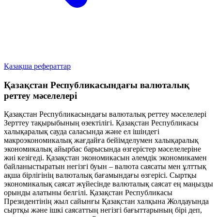
Қазақша рефераттар
Қазақстан Республикасындағы валюталық
реттеу мәселелері
Қазақстан Республикасындағы валюталық реттеу мәселелері
Зерттеу тақырыбының өзектілігі. Қазақстан Республикасы
халықаралық сауда саласында және ел ішіндегі
макроэкономикалық жағдайға бейімделумен халықаралық
экономикалық айырбас барысында өзгерістер мәселелеріне
жиі кезігеді. Қазақстан экономикасын әлемдік экономикамен
байланыстыратын негізгі буын – валюта саясаты мен ұлттық
ақша бірлігінің валюталық бағамындағы өзгерісі. Сыртқы
экономикалық саясат жүйесінде валюталық саясат ең маңызды
орынды алатыны белгілі. Қазақстан Республикасы
Президентінің жыл сайынғы Қазақстан халқына Жолдауында
сыртқы және ішкі саясаттың негізгі бағыттарының бірі деп,