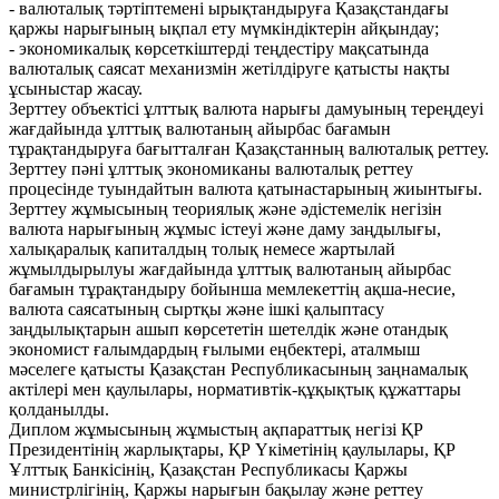
- валюталық тәртіптемені ырықтандыруға Қазақстандағы
қаржы нарығының ықпал ету мүмкіндіктерін айқындау;
- экономикалық көрсеткіштерді теңдестіру мақсатында
валюталық саясат механизмін жетілдіруге қатысты нақты
ұсыныстар жасау.
Зерттеу объектісі ұлттық валюта нарығы дамуының тереңдеуі
жағдайында ұлттық валютаның айырбас бағамын
тұрақтандыруға бағытталған Қазақстанның валюталық реттеу.
Зерттеу пәні ұлттық экономиканы валюталық реттеу
процесінде туындайтын валюта қатынастарының жиынтығы.
Зерттеу жұмысының теориялық және әдістемелік негізін
валюта нарығының жұмыс істеуі және даму заңдылығы,
халықаралық капиталдың толық немесе жартылай
жұмылдырылуы жағдайында ұлттық валютаның айырбас
бағамын тұрақтандыру бойынша мемлекеттің ақша-несие,
валюта саясатының сыртқы және ішкі қалыптасу
заңдылықтарын ашып көрсететін шетелдік және отандық
экономист ғалымдардың ғылыми еңбектері, аталмыш
мәселеге қатысты Қазақстан Республикасының заңнамалық
актілері мен қаулылары, нормативтік-құқықтық құжаттары
қолданылды.
Диплом жұмысының жұмыстың ақпараттық негізі ҚР
Президентінің жарлықтары, ҚР Үкіметінің қаулылары, ҚР
Ұлттық Банкісінің, Қазақстан Республикасы Қаржы
министрлігінің, Қаржы нарығын бақылау және реттеу