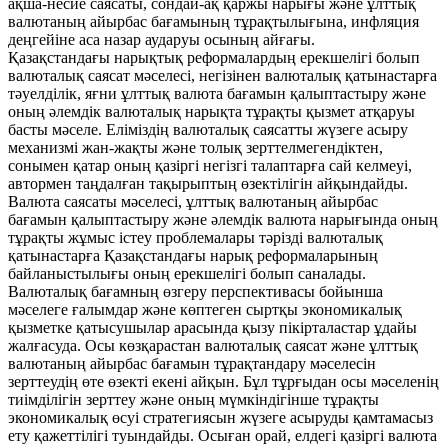
ақша-несие саясаты, сондай-ақ қаржы нарығы және ұлттық
валютаның айырбас бағамының тұрақтылығына, инфляция
деңгейіне аса назар аударуы осының айғағы.
Қазақстандағы нарықтық реформалардың ерекшелігі болып
валюталық саясат мәселесі, негізінен валюталық қатынастарға
тәуелділік, яғни ұлттық валюта бағамын қалыптастыру және
оның әлемдік валюталық нарықта тұрақты қызмет атқаруы
басты мәселе. Еліміздің валюталық саясатты жүзеге асыру
механизмі жан-жақты және толық зерттелмегендіктен,
сонымен қатар оның қазіргі негізгі талаптарға сай келмеуі,
автормен таңдалған тақырыптың өзектілігін айқындайды.
Валюта саясаты мәселесі, ұлттық валютаның айырбас
бағамын қалыптастыру және әлемдік валюта нарығында оның
тұрақты жұмыс істеу проблемалары тәрізді валюталық
қатынастарға Қазақстандағы нарық реформаларының
байланыстылығы оның ерекшелігі болып саналады.
Валюталық бағамның өзгеру перспективасы бойынша
мәселеге ғалымдар және көптеген сыртқы экономикалық
қызметке қатысушылар арасында қызу пікірталастар ұдайы
жалғасуда. Осы көзқарастан валюталық саясат және ұлттық
валютаның айырбас бағамын тұрақтандару мәселесін
зерттеудің өте өзекті екені айқын. Бұл тұрғыдан осы мәселенің
тиімділігін зерттеу және оның мүмкіндігінше тұрақты
экономикалық өсуі стратегиясын жүзеге асыруды қамтамасыз
ету қажеттілігі туындайды. Осыған орай, елдегі қазіргі валюта