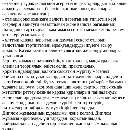
бағамның тұрақтылығына әсер ететін факторлардың ықпалын
анықтауға мүмкіндік беретін экономикалық шараларға
сараптама жасалынған;
- отандық экономикаға валюта нарығының тигізетін кері
әсерлерін азайтуға бағытталған және валюта бағамының
икемділігін арттыруды қамтамасыз ететін мемлекеттік реттеу
тетіктері ұсынылған;
- ұлттық қаржы нарығының дамуын ескере отырып
валюталық тәртіптемені ырықтандыруды жүзеге асыру
арқылы Қазақстанның валюта саясатын жетілдіру жолдары
ұсынылған.
Зерттеу жұмысы нәтижесінің практикалық маңыздылығы
алынған теориялық, әдістемелік, практикалық
қорытындылардың валюта саясатын жүргізу мәселесі
бойынша нақты ұсыныстардың нәтижелерін ақырына дейін
жеткізуден көрінеді. Бұл ұлттық валютаның айырбас бағамын
тұрақтандыруға, экономикада ішкі және сыртқы тепе-теңдік
жетістігін реттеу кезінде қаржы құралдарын пайдалануды
және одан әрі дамытуға, мемлекеттің валюта саясатын жүзеге
асыру жолдарын негіздеуде жүргізілген зерттеудің
нәтижелерін пайдалану мүмкіндігінен тұрады.
Диплом жұмысының құрылымы және көлемі. Диплом
жұмысы кіріспеден, үш тараудан, қорытындыдан,
пайдаланылған әдебиеттер тізімінен және қосымшалардан
тұрады.