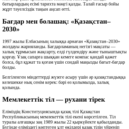
батырлардың есімі тарихта мәңгі қалды. Талай ғасыр бойы
жұрт тәуелсіздік таңын аңсап өтті.
Бағдар мен болашақ: «Қазақстан–
2030»
1997 жылы Елбасының халыққа арнаған
«Қазақстан–2030»
жолдауы жарияланды. Бағдарламаның негізгі мақсаты —
халық тұрмысын жақсарту, елді гүлдендіру және тыныштықты
қорғау. Ұзақ сапарға шыққан кемеге компас қандай қажет
болса, бұл құжат та қоғам үшін сондай маңызды бағыт-бағдар
болды.
Белгіленген міндеттерді жүзеге асыру үшін әр қазақстандыққа
келешекке нық сенім керек: бәрі өз қолымызда, халық
қолында.
Мемлекеттік тіл — рухани тірек
Еліміздің Конституциясында қазақ тілі Қазақстан
Республикасының мемлекеттік тілі екені көрсетілген. Тіл
туралы алғашқы заң 1989 жылы 22 қыркүйекте қабылданды.
Бүгінде еліміздегі көптеген ұлт өкілдері қазақ тілін үйреніп