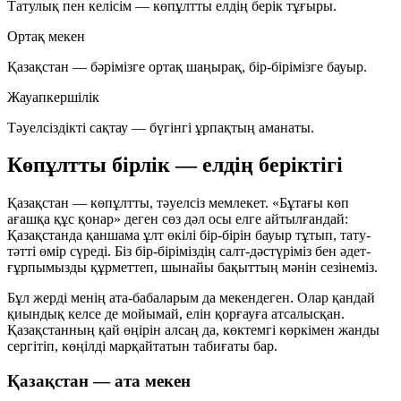
Татулық пен келісім — көпұлтты елдің берік тұғыры.
Ортақ мекен
Қазақстан — бәрімізге ортақ шаңырақ, бір-бірімізге бауыр.
Жауапкершілік
Тәуелсіздікті сақтау — бүгінгі ұрпақтың аманаты.
Көпұлтты бірлік — елдің беріктігі
Қазақстан — көпұлтты, тәуелсіз мемлекет. «Бұтағы көп
ағашқа құс қонар» деген сөз дәл осы елге айтылғандай:
Қазақстанда қаншама ұлт өкілі бір-бірін бауыр тұтып, тату-
тәтті өмір сүреді. Біз бір-біріміздің салт-дәстүріміз бен әдет-
ғұрпымызды құрметтеп, шынайы бақыттың мәнін сезінеміз.
Бұл жерді менің ата-бабаларым да мекендеген. Олар қандай
қиындық келсе де мойымай, елін қорғауға атсалысқан.
Қазақстанның қай өңірін алсаң да, көктемгі көркімен жанды
сергітіп, көңілді марқайтатын табиғаты бар.
Қазақстан — ата мекен