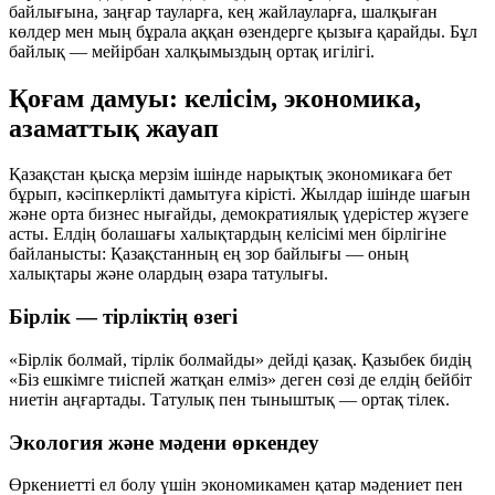
байлығына, заңғар тауларға, кең жайлауларға, шалқыған
көлдер мен мың бұрала аққан өзендерге қызыға қарайды. Бұл
байлық — мейірбан халқымыздың ортақ игілігі.
Қоғам дамуы: келісім, экономика,
азаматтық жауап
Қазақстан қысқа мерзім ішінде нарықтық экономикаға бет
бұрып, кәсіпкерлікті дамытуға кірісті. Жылдар ішінде шағын
және орта бизнес нығайды, демократиялық үдерістер жүзеге
асты. Елдің болашағы халықтардың келісімі мен бірлігіне
байланысты: Қазақстанның ең зор байлығы — оның
халықтары және олардың өзара татулығы.
Бірлік — тірліктің өзегі
«Бірлік болмай, тірлік болмайды» дейді қазақ. Қазыбек бидің
«Біз ешкімге тиіспей жатқан елміз» деген сөзі де елдің бейбіт
ниетін аңғартады. Татулық пен тыныштық — ортақ тілек.
Экология және мәдени өркендеу
Өркениетті ел болу үшін экономикамен қатар мәдениет пен