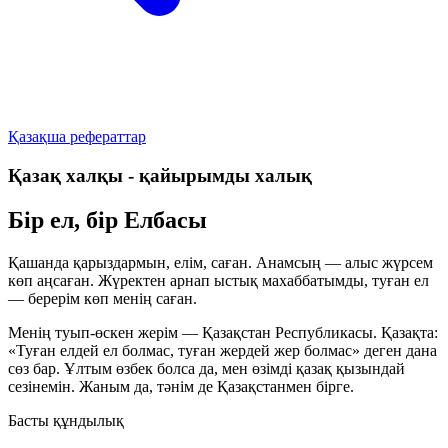
Қазақша рефераттар
Қазақ халқы - қайырымды халық
Бір ел, бір Елбасы
Қашанда қарыздармын, елім, саған. Анамсың — алыс жүрсем
көп аңсаған. Жүректен арнап ыстық махаббатымды, туған ел
— берерім көп менің саған.
Менің туып-өскен жерім — Қазақстан Республикасы. Қазақта:
«Туған елдей ел болмас, туған жердей жер болмас»
деген дана
сөз бар. Ұлтым өзбек болса да, мен өзімді қазақ қызындай
сезінемін. Жаным да, тәнім де Қазақстанмен бірге.
Басты құндылық