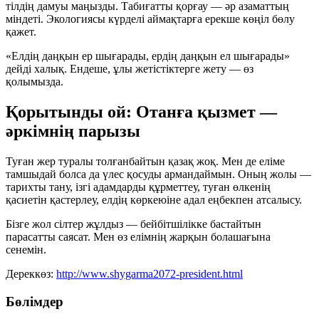
тілдің дамуы маңызды. Табиғатты қорғау — әр азаматтың
міндеті. Экологиясы күрделі аймақтарға ерекше көңіл бөлу
қажет.
«Елдің даңқын ер шығарады, ердің даңқын ел шығарады»
дейді халық. Ендеше, ұлы жетістіктерге жету — өз
қолымызда.
Қорытынды ой: Отанға қызмет —
әркімнің парызы
Туған жер туралы толғанбайтын қазақ жоқ. Мен де еліме
тамшыдай болса да үлес қосуды армандаймын. Оның жолы —
тарихты тану, ізгі адамдарды құрметтеу, туған өлкенің
қасиетін қастерлеу, елдің көркеюіне адал еңбекпен атсалысу.
Бізге жол сілтер жұлдыз — бейбітшілікке бастайтын
парасатты саясат. Мен өз елімнің жарқын болашағына
сенемін.
Дереккөз:
http://www.shygarma2072-president.html
Бөлімдер