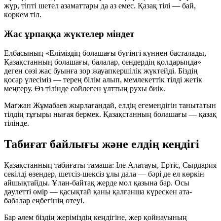
жүр, тіпті шетел азаматтары да аз емес. Қазақ тілі — бай,
көркем тіл.
Жас ұрпаққа жүктелер міндет
Елбасының «Еліміздің болашағы бүгінгі күннен басталады,
Қазақстанның болашағы, балалар, сендердің қолдарыңда»
деген сөзі жас буынға зор жауапкершілік жүктейді. Біздің
қосар үлесіміз — терең білім алып, мемлекеттік тілді жетік
меңгеру. Өз тілінде сөйлеген ұлттың рухы биік.
Мағжан Жұмабаев жырлағандай, елдің егемендігін танытатын
тілдің тұғыры нығая бермек. Қазақстанның болашағы — қазақ
тілінде.
Табиғат байлығы және елдің кеңдігі
Қазақстанның табиғаты тамаша: Іле Алатауы, Ертіс, Сырдария
секілді өзендер, шетсіз-шексіз ұлы дала — бәрі де ел көркін
айшықтайды. Ұлан-байтақ жерде мол қазына бар. Осы
дәулетті өмір — қасықтай қаны қалғанша күрескен ата-
бабалар еңбегінің өтеуі.
Бар әлем біздің жеріміздің кеңдігіне, жер қойнауының