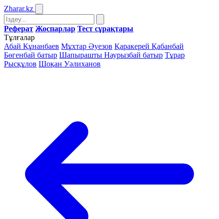
Zharar
.kz
Реферат
Жоспарлар
Тест сұрақтары
Тұлғалар
Абай Құнанбаев
Мұхтар Әуезов
Қаракерей Қабанбай
Бөгенбай батыр
Шапырашты Наурызбай батыр
Тұрар
Рысқұлов
Шоқан Уәлиханов