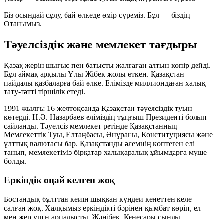
Біз осындай сұлу, бай өлкеде өмір сүреміз. Бұл — біздің
Отанымыз.
Тәуелсіздік және мемлекет тағдыры
Қазақ жерін шығыс пен батысты жалғаған алтын көпір дейді.
Бұл аймақ арқылы Ұлы Жібек жолы өткен. Қазақстан —
пайдалы қазбаларға бай өлке. Елімізде миллиондаған халық
тату-тәтті тіршілік етеді.
1991 жылғы 16 желтоқсанда
Қазақстан тәуелсіздік туын
көтерді. Н.Ә. Назарбаев еліміздің тұңғыш Президенті болып
сайланды. Тәуелсіз мемлекет ретінде Қазақстанның
Мемлекеттік Туы, Елтаңбасы, Әнұраны, Конституциясы және
ұлттық валютасы бар. Қазақстанды әлемнің көптеген елі
танып, мемлекетіміз бірқатар халықаралық ұйымдарға мүше
болды.
Еркіндік оңай келген жоқ
Бостандық бұлттан кейін шыққан күндей кенеттен келе
салған жоқ. Халқымыз еркіндікті бәрінен қымбат көріп, ел
мен жер үшін арпалысты. Жәнібек, Кенесары сынды