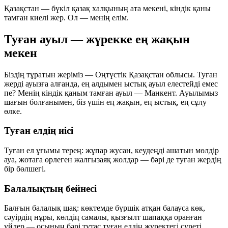
Қазақстан — бүкіл қазақ халқының ата мекені, кіндік қаны
тамған киелі жер. Ол — менің елім.
Туған ауыл — жүрекке ең жақын
мекен
Біздің тұратын жеріміз — Оңтүстік Қазақстан облысы. Туған
жерді ауызға алғанда, ең алдымен ыстық ауыл елестейді емес
пе? Менің кіндік қаным тамған ауыл — Манкент. Ауылымыз
шағын болғанымен, біз үшін ең жақын, ең ыстық, ең сұлу
өлке.
Туған елдің иісі
Туған ел ұғымы терең: жұпар жусан, кеудеңді ашатын мөлдір
ауа, жотаға өрлеген жалғызаяқ жолдар — бәрі де туған жердің
бір бөлшегі.
Балалықтың бейнесі
Балғын балалық шақ: көктемде бүршік атқан балауса көк,
сәуірдің нұры, көлдің самалы, қызғылт шапаққа оранған
үйлер — осының бәрі тұтас туған елдің жүректегі суреті.