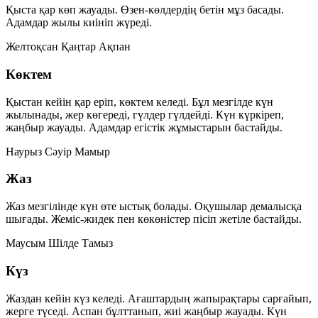
Қыста қар көп жауады. Өзен-көлдердің бетін мұз басады.
Адамдар жылы киініп жүреді.
Желтоқсан
Қаңтар
Ақпан
Көктем
Қыстан кейін қар еріп, көктем келеді. Бұл мезгілде күн
жылынады, жер көгереді, гүлдер гүлдейді. Күн күркіреп,
жаңбыр жауады. Адамдар егістік жұмыстарын бастайды.
Наурыз
Сәуір
Мамыр
Жаз
Жаз мезгілінде күн өте ыстық болады. Оқушылар демалысқа
шығады. Жеміс-жидек пен көкөністер пісіп жетіле бастайды.
Маусым
Шілде
Тамыз
Күз
Жаздан кейін күз келеді. Ағаштардың жапырақтары сарғайып,
жерге түседі. Аспан бұлттанып, жиі жаңбыр жауады. Күн