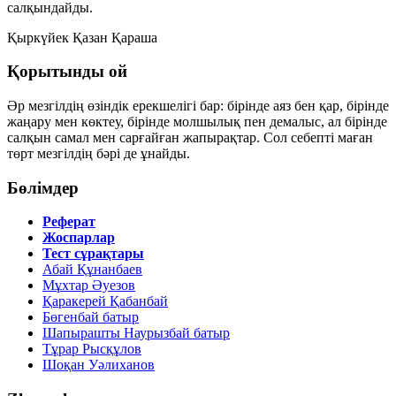
салқындайды.
Қыркүйек
Қазан
Қараша
Қорытынды ой
Әр мезгілдің өзіндік ерекшелігі бар: бірінде аяз бен қар, бірінде
жаңару мен көктеу, бірінде молшылық пен демалыс, ал бірінде
салқын самал мен сарғайған жапырақтар. Сол себепті маған
төрт мезгілдің бәрі де ұнайды.
Бөлімдер
Реферат
Жоспарлар
Тест сұрақтары
Абай Құнанбаев
Мұхтар Әуезов
Қаракерей Қабанбай
Бөгенбай батыр
Шапырашты Наурызбай батыр
Тұрар Рысқұлов
Шоқан Уәлиханов