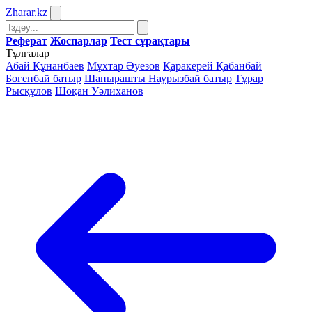
Zharar
.kz
Реферат
Жоспарлар
Тест сұрақтары
Тұлғалар
Абай Құнанбаев
Мұхтар Әуезов
Қаракерей Қабанбай
Бөгенбай батыр
Шапырашты Наурызбай батыр
Тұрар
Рысқұлов
Шоқан Уәлиханов