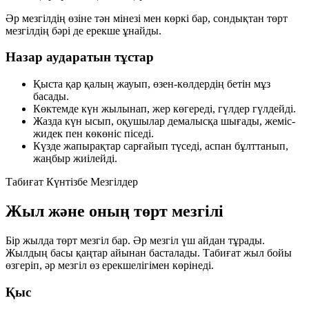
Әр мезгілдің өзіне тән мінезі мен көркі бар, сондықтан төрт
мезгілдің бәрі де ерекше ұнайды.
Назар аударатын тұстар
Қыста қар қалың жауып, өзен-көлдердің бетін мұз
басады.
Көктемде күн жылынап, жер көгереді, гүлдер гүлдейді.
Жазда күн ысып, оқушылар демалысқа шығады, жеміс-
жидек пен көкөніс піседі.
Күзде жапырақтар сарғайып түседі, аспан бұлттанып,
жаңбыр жиілейді.
Табиғат
Күнтізбе
Мезгілдер
Жыл және оның төрт мезгілі
Бір жылда төрт мезгіл бар. Әр мезгіл үш айдан тұрады.
Жылдың басы қаңтар айынан басталады. Табиғат жыл бойы
өзгеріп, әр мезгіл өз ерекшелігімен көрінеді.
Қыс