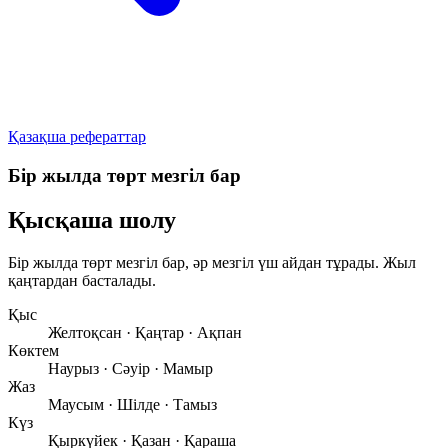
Қазақша рефераттар
Бір жылда төрт мезгіл бар
Қысқаша шолу
Бір жылда
төрт мезгіл
бар, әр мезгіл
үш айдан
тұрады. Жыл
қаңтардан
басталады.
Қыс
Желтоқсан · Қаңтар · Ақпан
Көктем
Наурыз · Сәуір · Мамыр
Жаз
Маусым · Шілде · Тамыз
Күз
Қыркүйек · Қазан · Қараша