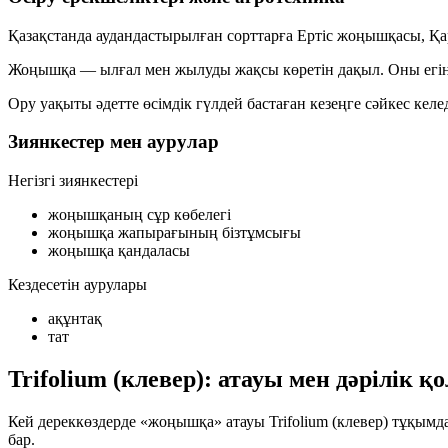
Қазақстанда аудандастырылған сорттарға
Ертіс жоңышқасы
,
Қа
Жоңышқа —
ылғал мен жылуды
жақсы көретін дақыл. Оны егін
Ору уақыты әдетте өсімдік
гүлдей бастаған кезеңге
сәйкес келед
Зиянкестер мен аурулар
Негізгі зиянкестері
жоңышқаның сұр көбелегі
жоңышқа жапырағының бізтұмсығы
жоңышқа қандаласы
Кездесетін аурулары
ақұнтақ
тат
Trifolium (клевер): атауы мен дәрілік 
Кей дереккөздерде «жоңышқа» атауы
Trifolium
(клевер) тұқымд
бар.