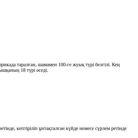
фрикада таралған, шамамен
100-ге жуық түрі
белгілі. Кең
оңышқаның
18 түрі
өседі.
етінде, кептіріліп ұнтақталған күйде немесе сүрлем ретінде