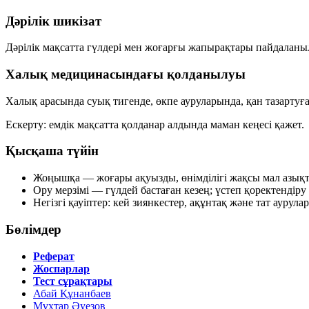
Дәрілік шикізат
Дәрілік мақсатта гүлдері мен жоғарғы жапырақтары пайдаланы
Халық медицинасындағы қолданылуы
Халық арасында суық тигенде, өкпе ауруларында, қан тазартуға
Ескерту: емдік мақсатта қолданар алдында маман кеңесі қажет.
Қысқаша түйін
Жоңышқа — жоғары ақуызды, өнімділігі жақсы мал азық
Ору мерзімі — гүлдей бастаған кезең; үстеп қоректендіру
Негізгі қауіптер: кей зиянкестер, ақұнтақ және тат аурула
Бөлімдер
Реферат
Жоспарлар
Тест сұрақтары
Абай Құнанбаев
Мұхтар Әуезов