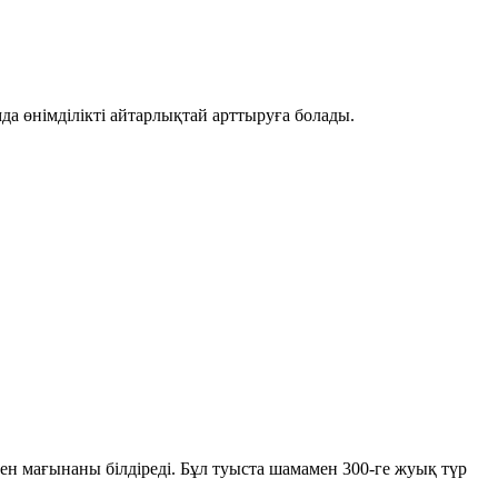
мда өнімділікті айтарлықтай арттыруға болады.
ген мағынаны білдіреді. Бұл туыста шамамен
300-ге жуық түр