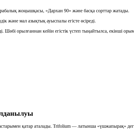
рабалық жоңышқасы
,
«Дархан 90»
және басқа сорттар жатады.
дік және мал азықтық ауыспалы егісте өсіреді.
і. Шөбі орылғаннан кейін егістік үстеп тыңайтылса, екінші оры
қолданылуы
астарымен қатар аталады.
Trifolium
— латынша «
үшжапырақ
» де