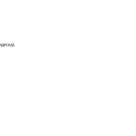
деседі.