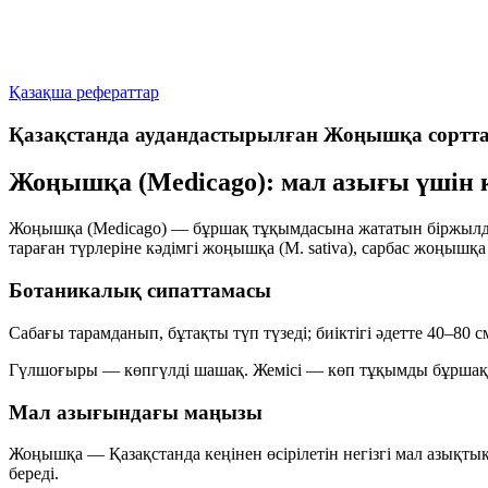
Қазақша рефераттар
Қазақстанда аудандастырылған Жоңышқа сортт
Жоңышқа (Medicago): мал азығы үшін
Жоңышқа (
Medicago
) — бұршақ тұқымдасына жататын біржылд
тараған түрлеріне кәдімгі жоңышқа (
M. sativa
), сарбас жоңышқа 
Ботаникалық сипаттамасы
Сабағы тарамданып, бұтақты түп түзеді; биіктігі әдетте
40–80 с
Гүлшоғыры — көпгүлді шашақ. Жемісі — көп тұқымды бұршақ
Мал азығындағы маңызы
Жоңышқа — Қазақстанда кеңінен өсірілетін негізгі
мал азықты
береді.