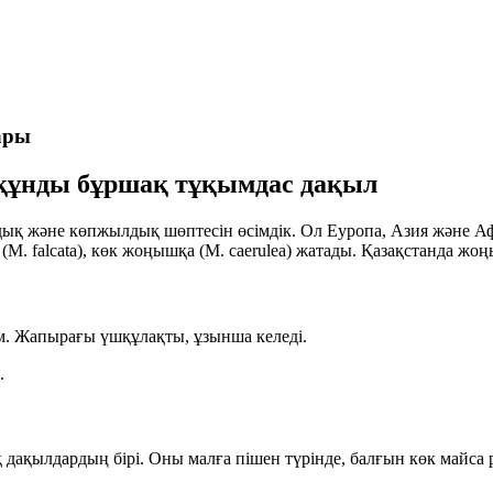
ары
 құнды бұршақ тұқымдас дақыл
ық және көпжылдық шөптесін өсімдік. Ол Еуропа, Азия және А
(
M. falcata
), көк жоңышқа (
M. caerulea
) жатады. Қазақстанда ж
м
. Жапырағы үшқұлақты, ұзынша келеді.
.
қ дақылдардың
бірі. Оны малға пішен түрінде, балғын көк майса р