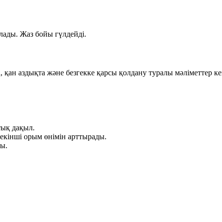
лады. Жаз бойы гүлдейді.
, қан аздықта және безгекке қарсы қолдану туралы мәліметтер кез
тық дақыл.
 екінші орым өнімін арттырады.
ры.