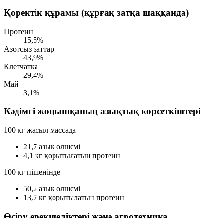
Қоректік құрамы (құрғақ затқа шаққанда)
Протеин
15,5%
Азотсыз заттар
43,9%
Клетчатка
29,4%
Май
3,1%
Кәдімгі жоңышқаның азықтық көрсеткіштері
100 кг жасыл массада
21,7
азық өлшемі
4,1 кг
қорытылатын протеин
100 кг пішенінде
50,2
азық өлшемі
13,7 кг
қорытылатын протеин
Өсіру ерекшеліктері және агротехника