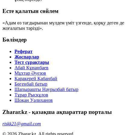
Есте қалатын сөйлем
«Адам өз тағдырынан мүлдем үміт үзгенде, қорқу деген де
жоғалатын тәрізді».
Бөлімдер
Реферат
Жоспарлар
Тест сұрақтары
Абай Құнанбаев
Мұхтар Әуезов
Қаракерей Қабанбай
Бөгенбай батыр
Шапырашты Наурызбай батыр
Тұрар Рысқұлов
Шоқан Уәлиханов
Zharar.kz - қазақша ақпараттар порталы
riskk21@gmail.com
© 2026 Zharar.kz. All rights reserved.