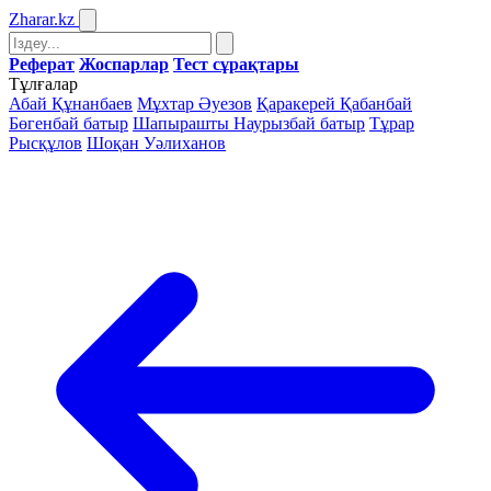
Zharar
.kz
Реферат
Жоспарлар
Тест сұрақтары
Тұлғалар
Абай Құнанбаев
Мұхтар Әуезов
Қаракерей Қабанбай
Бөгенбай батыр
Шапырашты Наурызбай батыр
Тұрар
Рысқұлов
Шоқан Уәлиханов