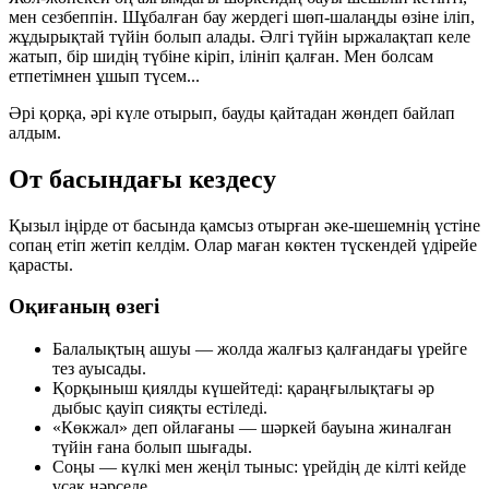
мен сезбеппін. Шұбалған бау жердегі шөп-шалаңды өзіне іліп,
жұдырықтай түйін болып алады. Әлгі түйін ыржалақтап келе
жатып, бір шидің түбіне кіріп, ілініп қалған. Мен болсам
етпетімнен ұшып түсем...
Әрі қорқа, әрі күле отырып, бауды қайтадан жөндеп байлап
алдым.
От басындағы кездесу
Қызыл іңірде от басында қамсыз отырған әке-шешемнің үстіне
сопаң етіп жетіп келдім. Олар маған көктен түскендей үдірейе
қарасты.
Оқиғаның өзегі
Балалықтың ашуы — жолда жалғыз қалғандағы үрейге
тез ауысады.
Қорқыныш қиялды күшейтеді: қараңғылықтағы әр
дыбыс қауіп сияқты естіледі.
«Көкжал» деп ойлағаны — шәркей бауына жиналған
түйін ғана болып шығады.
Соңы — күлкі мен жеңіл тыныс: үрейдің де кілті кейде
ұсақ нәрседе.