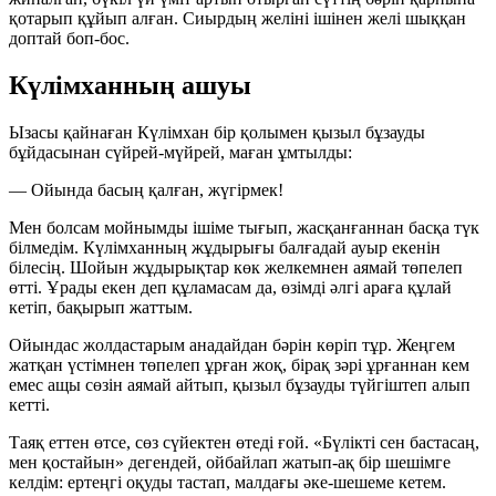
қотарып құйып алған. Сиырдың желіні ішінен желі шыққан
доптай боп-бос.
Күлімханның ашуы
Ызасы қайнаған Күлімхан бір қолымен қызыл бұзауды
бұйдасынан сүйрей-мүйрей, маған ұмтылды:
— Ойында басың қалған, жүгірмек!
Мен болсам мойнымды ішіме тығып, жасқанғаннан басқа түк
білмедім. Күлімханның жұдырығы балғадай ауыр екенін
білесің. Шойын жұдырықтар көк желкемнен аямай төпелеп
өтті. Ұрады екен деп құламасам да, өзімді әлгі араға құлай
кетіп, бақырып жаттым.
Ойындас жолдастарым анадайдан бәрін көріп тұр. Жеңгем
жатқан үстімнен төпелеп ұрған жоқ, бірақ зәрі ұрғаннан кем
емес ащы сөзін аямай айтып, қызыл бұзауды түйгіштеп алып
кетті.
Таяқ еттен өтсе, сөз сүйектен өтеді ғой. «Бүлікті сен бастасаң,
мен қостайын» дегендей, ойбайлап жатып-ақ бір шешімге
келдім: ертеңгі оқуды тастап, малдағы әке-шешеме кетем.