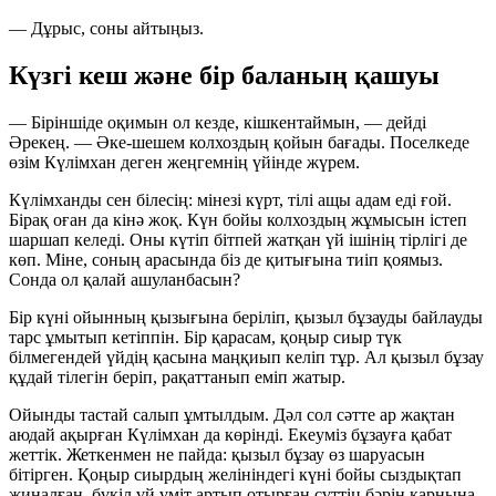
— Дұрыс, соны айтыңыз.
Күзгі кеш және бір баланың қашуы
— Біріншіде оқимын ол кезде, кішкентаймын, — дейді
Әрекең. — Әке-шешем колхоздың қойын бағады. Поселкеде
өзім Күлімхан деген жеңгемнің үйінде жүрем.
Күлімханды сен білесің: мінезі күрт, тілі ащы адам еді ғой.
Бірақ оған да кінә жоқ. Күн бойы колхоздың жұмысын істеп
шаршап келеді. Оны күтіп бітпей жатқан үй ішінің тірлігі де
көп. Міне, соның арасында біз де қитығына тиіп қоямыз.
Сонда ол қалай ашуланбасын?
Бір күні ойынның қызығына беріліп, қызыл бұзауды байлауды
тарс ұмытып кетіппін. Бір қарасам, қоңыр сиыр түк
білмегендей үйдің қасына маңқиып келіп тұр. Ал қызыл бұзау
құдай тілегін беріп, рақаттанып еміп жатыр.
Ойынды тастай салып ұмтылдым. Дәл сол сәтте ар жақтан
аюдай ақырған Күлімхан да көрінді. Екеуміз бұзауға қабат
жеттік. Жеткенмен не пайда: қызыл бұзау өз шаруасын
бітірген. Қоңыр сиырдың желініндегі күні бойы сыздықтап
жиналған, бүкіл үй үміт артып отырған сүттің бәрін қарнына