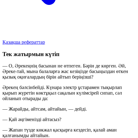
Қазақша рефераттар
Тек жатырмын күтіп
— О, Әрекеңнің басынан не өтпеген. Бәрін де көрген. Әй,
Әреке-тай, мына балаларға жас кезіңізде басыңыздан өткен
қызық оқиғалардың бірін айтып беріңізші?
Әрекең бәлсінбейді. Күнара электр ұстарамен тықырлап
қырып жүретін көктұқыл сақалын күлімсірей сипап, сәл
ойланып отырады да:
— Жарайды, айтсам, айтайын, — дейді.
— Қай әңгіменізді айтасыз?
— Жапан түзде көкжал қасқырға кездесіп, қалай аман
қалғанымды айтайын.