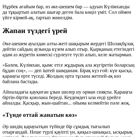
Нұрбек ағайым бар, өз әке-шешем бар — адуын Күлімханды
да тұқыртып алатын шығар деген бала көңіл үміт. Сол оймен
үйге кірмей-ақ, тартып жөнелдім.
Жапан түздегі үрей
Әке-шешем ауылдан алты-жеті шақырым жердегі Шолақбұлақ
дейтін сайдың аузында күзем алып отыр. Қырқаның етегіндегі
адам аз жүретін көмескі сүрлеуге түсіп алып, келе жатырмын.
«Бәлем, Күлімхан, қымс етсе жұдырық ала жүгіретін боларсың
бұдан соң», — деп іштей шамданам. Бірақ күз ғой: күн қысқа,
қараңғы ерте түседі. Жолдың орта тұсына жетпей-ақ көз
байлана бастады.
Айналадағы қауқиған ұзын шилер ну орман сияқты. Қараңғы
біртін-біртін қоюлана береді. Кеудемдегі ыза енді үрейге
айналды. Қасқыр, жын-шайтан... ойыма келмейтін пәле жоқ.
«Түнде оттай жанатын көз»
Әр шидің қарауытқан түбінде бір сұмдық тығылып
отырғандай. Неше түрлі қауіпті үн, қиқыл-шиықыл, ысқырық