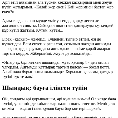
Арп етіп аяғымнан ала түскен көкжал қасқырдың мені жеуін
күтіп жатырмын. «Қалай жер екен? Қай жерімнен бастап жер
екен?»
Адам тағдырынан мүлде үміт үзгенде, қорқу деген де
жоғалатын сияқты. Сабақтан шығатын қоңырауды күткендей,
құр күтіп жаттым. Күтем, күтем...
Бірақ «қасқыр» жемейді. Әлденені тыпыр етпей, өзі де
күткендей. Есім ептеп кірген соң, созылып жатқан аяғымды
— «қасқырдың аузындағы аяғымды» — өзіме қарай ақырын
тартып көрдім. Жібермейді. Жеуге де асықпайды.
«Япыр-ау, бұл неткен шыдамды, жуас қасқыр?!» деп ойлап
үлгердім. Аяғымды қаттырақ тартып қалсам — босап кетті.
Ал айнала бұрынғыша жым-жырт. Бұрылып қарасам, қасқыр
түгілі түк те жоқ!
Шындық: бауға ілінген түйін
Ой, сондағы әрі қорыққаным, әрі қуанғаным-ай! Ол кезде бала
түгілі, үлкеннің де киімге жарымаған шағы емес пе. Менің аяқ
киімім — кәдімгі сала құлаш бауы бар көнтері шәркей.
Жол-жөнекей оң аяғымдағы шәркейдің бауы шешіліп кетіпті,