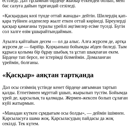
естіледі. Дәл тұсымнан бірдеңе жыбыр еткендей болып, мені
бас салуға дайын тұрғандай сезіледі.
«Қасқырдың көзі түнде оттай жанады» дейтін. Шилердің қап-
қара түбінен әлденелер жылт еткен оттай көрінеді. Біреулерді
қасқыр қамағаны туралы үрейлі әңгімелер есіме түседі. Бүгін
сол халге өзім ұшырайтындаймын.
Ауылға қайтайын десем — ол да алыс. Алға жүрсем де, артқа
жүрсем де — бәрібір. Қорқыныш бойымды әбден биледі. Тым
құрыса қолыма бір бұрау шыбық та ұстап шықпаған екем.
Бірдеңе тап берсе, не істерімді білмеймін. Домаланған
үреймін, болғаны.
«Қасқыр» аяқтан тартқанда
Дәл осы сезімнің үстінде кенет бірдеңе аяғымнан тартып
қалды. Етпетімнен мұрттай ұшып, жырылып түстім. Бойымда
үрей де, қарсылық та қалмады. Жермен-жексен болып сұлаған
күйі жатырмын.
«Манадан күткен сұмдығым осы болды», — деймін ішімнен.
Қарсыласуға шама жоқ. Қарсыласудың пайдасы да жоқ
секілді. Тек күтем.