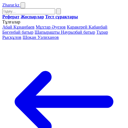
Zharar
.kz
Реферат
Жоспарлар
Тест сұрақтары
Тұлғалар
Абай Құнанбаев
Мұхтар Әуезов
Қаракерей Қабанбай
Бөгенбай батыр
Шапырашты Наурызбай батыр
Тұрар
Рысқұлов
Шоқан Уәлиханов