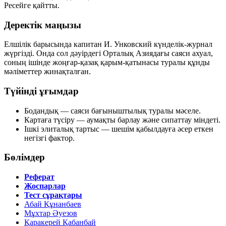
Ресейге қайтты.
Деректік маңызы
Елшілік барысында капитан И. Унковский күнделік-журнал
жүргізді. Онда сол дәуірдегі Орталық Азиядағы саяси ахуал,
соның ішінде жоңғар-қазақ қарым-қатынасы туралы құнды
мәліметтер жинақталған.
Түйінді ұғымдар
Бодандық
— саяси бағыныштылық туралы мәселе.
Картаға түсіру
— аумақты барлау және сипаттау міндеті.
Ішкі элиталық тартыс
— шешім қабылдауға әсер еткен
негізгі фактор.
Бөлімдер
Реферат
Жоспарлар
Тест сұрақтары
Абай Құнанбаев
Мұхтар Әуезов
Қаракерей Қабанбай