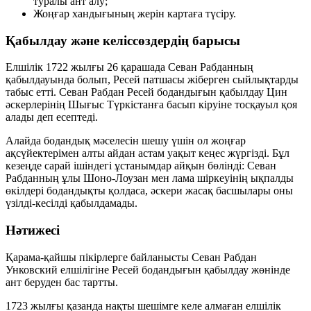
туралы
ант
алу;
Жоңғар хандығының жерін
картаға түсіру
.
Қабылдау және келіссөздердің барысы
Елшілік 1722 жылғы 26 қарашада Севан Рабданның
қабылдауында болып, Ресей патшасы жіберген сыйлықтарды
табыс етті. Севан Рабдан Ресей бодандығын қабылдау Цин
әскерлерінің Шығыс Түркістанға басып кіруіне тосқауыл қоя
алады деп есептеді.
Алайда бодандық мәселесін шешу үшін ол жоңғар
ақсүйектерімен
алты айдан астам
уақыт кеңес жүргізді. Бұл
кезеңде сарай ішіндегі ұстанымдар айқын бөлінді: Севан
Рабданның ұлы Шоно-Лоузан мен лама шіркеуінің ықпалды
өкілдері бодандықты қолдаса, әскери жасақ басшылары оны
үзілді-кесілді қабылдамады.
Нәтижесі
Қарама-қайшы пікірлерге байланысты Севан Рабдан
Унковский елшілігіне Ресей бодандығын қабылдау жөнінде
ант беруден бас тартты
.
1723 жылғы қазанда нақты шешімге келе алмаған елшілік