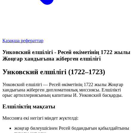
Қазақша рефераттар
Унковский елшілігі - Ресей өкіметінің 1722 жылы
Жоңғар хандығына жіберген елшілігі
Унковский елшілігі (1722–1723)
Унковский елшілігі — Ресей өкіметінің 1722 жылы Жоңғар
хандығына жіберген дипломатиялық миссиясы. Елшілікті
орыс артиллериясының капитаны И. Унковский басқарды.
Елшіліктің мақсаты
Миссияға екі негізгі міндет жүктелді:
жоңғар билеушісінен Ресей бодандығын қабылдайтыны