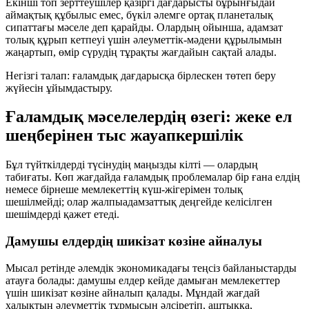
Екінші топ зерттеушілер қазіргі дағдарысты бұрынғыдай
аймақтық құбылыс емес,
бүкіл әлемге ортақ планеталық
сипаттағы
мәселе деп қарайды. Олардың ойынша, адамзат
толық құрып кетпеуі үшін әлеуметтік-мәдени құрылымын
жаңартып, өмір сүрудің тұрақты жағдайын сақтай алады.
Негізгі талап: ғаламдық дағдарысқа
бірлескен төтеп беру
жүйесін
ұйымдастыру.
Ғаламдық мәселелердің өзегі: жеке ел
шеңберінен тыс жауапкершілік
Бұл түйткілдерді түсінудің маңызды кілті — олардың
табиғаты. Көп жағдайда ғаламдық проблемалар бір ғана елдің
немесе бірнеше мемлекеттің күш-жігерімен толық
шешілмейді; олар
жалпыадамзаттық деңгейде
келісілген
шешімдерді қажет етеді.
Дамушы елдердің шикізат көзіне айналуы
Мысал ретінде әлемдік экономикадағы теңсіз байланыстарды
атауға болады: дамушы елдер кейде дамыған мемлекеттер
үшін шикізат көзіне айналып қалады. Мұндай жағдай
халықтың әлеуметтік тұрмысын әлсіретіп, аштыққа,