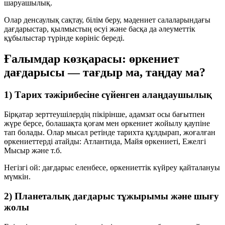
шаруашылық
.
Олар денсаулық сақтау, білім беру, мәдениет салаларындағы
дағдарыстар, қылмыстың өсуі және басқа да әлеуметтік
құбылыстар түрінде көрініс береді.
Ғалымдар көзқарасы: өркениет
дағдарысы — тағдыр ма, таңдау ма?
1) Тарих тәжірибесіне сүйенген алаңдаушылық
Бірқатар зерттеушілердің пікірінше, адамзат осы бағытпен
жүре берсе, болашақта қоғам мен өркениет жойылу қаупіне
тап болады. Олар мысал ретінде тарихта құлдырап, жоғалған
өркениеттерді атайды: Атлантида, Майя өркениеті, Ежелгі
Мысыр және т.б.
Негізгі ой:
дағдарыс еленбесе
, өркениеттік күйреу қайталануы
мүмкін.
2) Планеталық дағдарыс тұжырымы және шығу
жолы