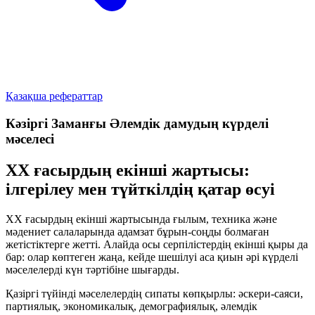
Қазақша рефераттар
Кәзіргі Заманғы Әлемдік дамудың күрделі
мәселесі
ХХ ғасырдың екінші жартысы:
ілгерілеу мен түйткілдің қатар өсуі
ХХ ғасырдың екінші жартысында ғылым, техника және
мәдениет салаларында адамзат бұрын-соңды болмаған
жетістіктерге жетті. Алайда осы серпілістердің екінші қыры да
бар: олар көптеген жаңа, кейде шешілуі аса қиын әрі күрделі
мәселелерді күн тәртібіне шығарды.
Қазіргі түйінді мәселелердің сипаты көпқырлы:
әскери-саяси
,
партиялық
,
экономикалық
,
демографиялық
,
әлемдік