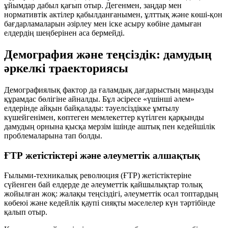
ұйымдар дабыл қағып отыр. Дегенмен, заңдар мен
нормативтік актілер қабылданғанымен, ұлттық және көші-қон
бағдарламаларын әзірлеу мен іске асыру көбіне дамыған
елдердің шеңберінен аса бермейді.
Демография және теңсіздік: дамудың
әркелкі траекториясы
Демографиялық фактор да ғаламдық дағдарыстың маңызды
құрамдас бөлігіне айналды. Бұл әсіресе «үшінші әлем»
елдерінде айқын байқалады: тәуелсіздікке ұмтылу
күшейгенімен, көптеген мемлекеттер күтілген қарқынды
дамудың орнына қысқа мерзім ішінде аштық пен кедейшілік
проблемаларына тап болды.
ҒТР жетістіктері және әлеуметтік алшақтық
Ғылыми-техникалық революция (ҒТР) жетістіктеріне
сүйенген бай елдерде де әлеуметтік қайшылықтар толық
жойылған жоқ: жалақы теңсіздігі, әлеуметтік осал топтардың
көбеюі және кедейлік қаупі сияқты мәселелер күн тәртібінде
қалып отыр.