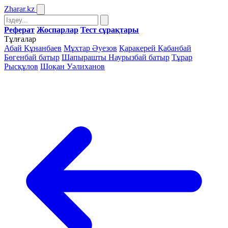
Zharar
.kz
Реферат
Жоспарлар
Тест сұрақтары
Тұлғалар
Абай Құнанбаев
Мұхтар Әуезов
Қаракерей Қабанбай
Бөгенбай батыр
Шапырашты Наурызбай батыр
Тұрар
Рысқұлов
Шоқан Уәлиханов