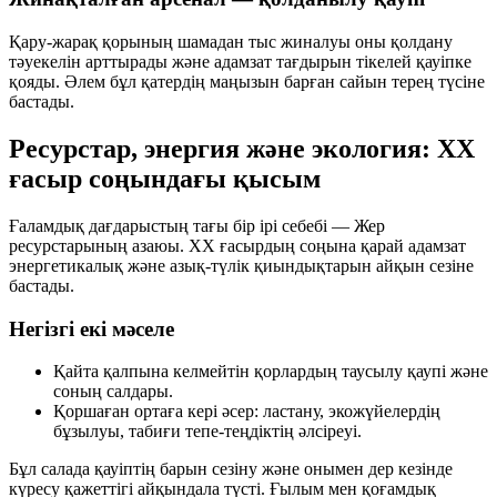
Қару-жарақ қорының шамадан тыс жиналуы оны қолдану
тәуекелін арттырады және адамзат тағдырын тікелей қауіпке
қояды. Әлем бұл қатердің маңызын барған сайын терең түсіне
бастады.
Ресурстар, энергия және экология: ХХ
ғасыр соңындағы қысым
Ғаламдық дағдарыстың тағы бір ірі себебі — Жер
ресурстарының азаюы. ХХ ғасырдың соңына қарай адамзат
энергетикалық
және
азық-түлік
қиындықтарын айқын сезіне
бастады.
Негізгі екі мәселе
Қайта қалпына келмейтін қорлардың таусылу қаупі
және
соның салдары.
Қоршаған ортаға кері әсер
: ластану, экожүйелердің
бұзылуы, табиғи тепе-теңдіктің әлсіреуі.
Бұл салада қауіптің барын сезіну және онымен дер кезінде
күресу қажеттігі айқындала түсті. Ғылым мен қоғамдық