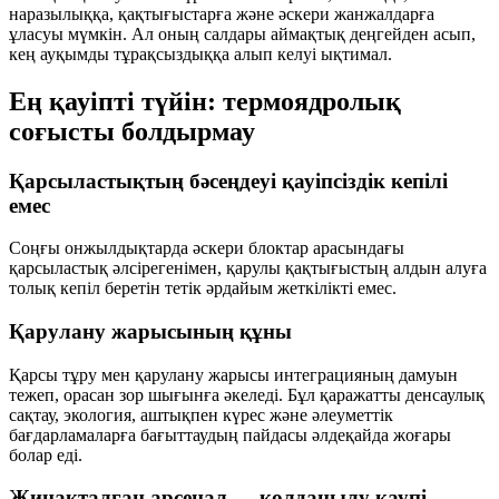
наразылыққа, қақтығыстарға және әскери жанжалдарға
ұласуы мүмкін. Ал оның салдары аймақтық деңгейден асып,
кең ауқымды тұрақсыздыққа алып келуі ықтимал.
Ең қауіпті түйін: термоядролық
соғысты болдырмау
Қарсыластықтың бәсеңдеуі қауіпсіздік кепілі
емес
Соңғы онжылдықтарда әскери блоктар арасындағы
қарсыластық әлсірегенімен, қарулы қақтығыстың алдын алуға
толық кепіл беретін тетік әрдайым жеткілікті емес.
Қарулану жарысының құны
Қарсы тұру мен қарулану жарысы интеграцияның дамуын
тежеп, орасан зор шығынға әкеледі. Бұл қаражатты денсаулық
сақтау, экология, аштықпен күрес және әлеуметтік
бағдарламаларға бағыттаудың пайдасы әлдеқайда жоғары
болар еді.
Жинақталған арсенал — қолданылу қаупі