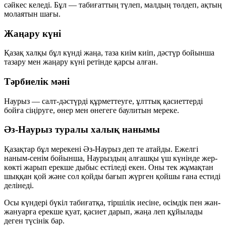
сәйкес келеді. Бұл — табиғаттың түлеп, малдың төлдеп, ақтың
молаятын шағы.
Жаңару күні
Қазақ халқы бұл күнді жаңа, таза киім киіп, дәстүр бойынша
тазару мен жаңару күні ретінде қарсы алған.
Тәрбиелік мәні
Наурыз — салт-дәстүрді құрметтеуге, ұлттық қасиеттерді
бойға сіңіруге, өнер мен өнегеге баулитын мереке.
Әз-Наурыз туралы халық нанымы
Қазақтар бұл мерекені
Әз-Наурыз
деп те атайды. Ежелгі
наным-сенім бойынша, Наурыздың алғашқы үш күнінде жер-
көкті жарып ерекше дыбыс естіледі екен. Оны тек жұмақтан
шыққан қой және сол қойды бағып жүрген қойшы ғана естиді
делінеді.
Осы күндері бүкіл табиғатқа, тіршілік иесіне, өсімдік пен жан-
жануарға ерекше қуат, қасиет дарып, жаңа леп құйылады
деген түсінік бар.