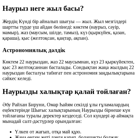
Наурыз неге жыл басы?
Жердің Күнді бір айналып шығуы — жыл. Жыл мезгілдері
шартты түрде үш айдан бөлінеді:
көктем
(наурыз, сәуір,
мамыр),
жаз
(маусым, шілде, тамыз),
күз
(қыркүйек, қазан,
қараша),
қыс
(желтоқсан, қаңтар, ақпан).
Астрономиялық дәлдік
Көктем
22 наурыздан
, жаз
22 маусымнан
, күз
23 қыркүйектен
,
қыс
23 желтоқсаннан
басталады. Сондықтан жаңа жылдың 22
наурыздан басталуы табиғат пен астрономия заңдылықтарына
сәйкес келеді.
Наурызды халықтар қалай тойлаған?
Әбу Райхан Бируни, Омар Һайям секілді ұлы ғұламалардың
еңбектерінде Шығыс халықтарының Наурызды бірнеше күн
тойлағаны туралы деректер кездеседі. Сол күндері әр аймақта
мынадай салт-дәстүрлер орындалған:
Үлкен от жағып, отқа май құю.
Жаңа өнген жеті дәнге қарап, болашақты болжау.