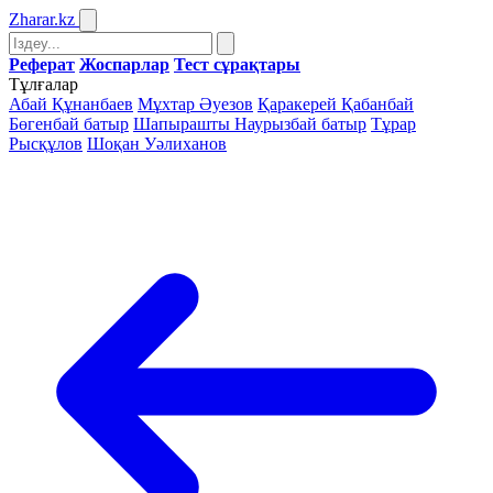
Zharar
.kz
Реферат
Жоспарлар
Тест сұрақтары
Тұлғалар
Абай Құнанбаев
Мұхтар Әуезов
Қаракерей Қабанбай
Бөгенбай батыр
Шапырашты Наурызбай батыр
Тұрар
Рысқұлов
Шоқан Уәлиханов