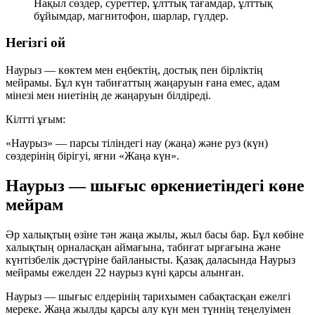
Нақыл сөздер, суреттер, ұлттық тағамдар, ұлттық
бұйымдар, магнитофон, шарлар, гүлдер.
Негізгі ой
Наурыз — көктем мен еңбектің, достық пен бірліктің
мейрамы. Бұл күн табиғаттың жаңаруын ғана емес, адам
мінезі мен ниетінің де жаңаруын білдіреді.
Кілтті ұғым:
«Наурыз» — парсы тіліндегі
нау
(жаңа) және
руз
(күн)
сөздерінің бірігуі, яғни «Жаңа күн».
Наурыз — шығыс өркениетіндегі көне
мейрам
Әр халықтың өзіне тән жаңа жылы, жыл басы бар. Бұл көбіне
халықтың орналасқан аймағына, табиғат ырғағына және
күнтізбелік дәстүріне байланысты. Қазақ даласында Наурыз
мейрамы ежелден
22 наурыз
күні қарсы алынған.
Наурыз — шығыс елдерінің тарихымен сабақтасқан ежелгі
мереке. Жаңа жылды қарсы алу
күн мен түннің теңелуімен