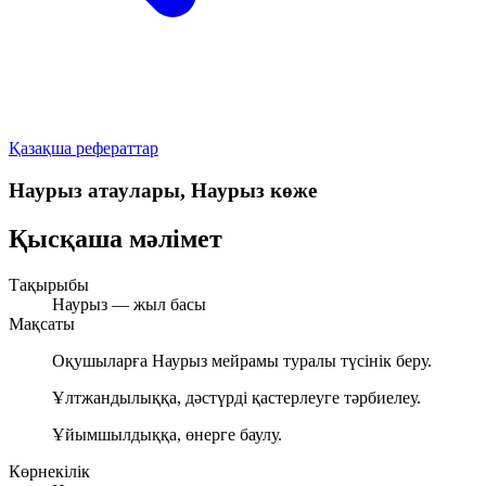
Қазақша рефераттар
Наурыз атаулары, Наурыз көже
Қысқаша мәлімет
Тақырыбы
Наурыз — жыл басы
Мақсаты
Оқушыларға Наурыз мейрамы туралы түсінік беру.
Ұлтжандылыққа, дәстүрді қастерлеуге тәрбиелеу.
Ұйымшылдыққа, өнерге баулу.
Көрнекілік