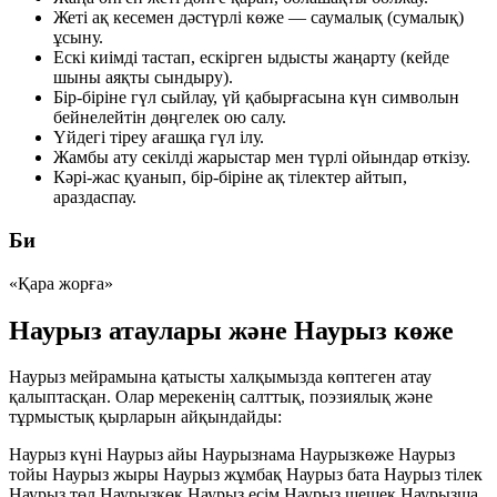
Жеті ақ кесемен дәстүрлі көже — саумалық (сумалық)
ұсыну.
Ескі киімді тастап, ескірген ыдысты жаңарту (кейде
шыны аяқты сындыру).
Бір-біріне гүл сыйлау, үй қабырғасына күн символын
бейнелейтін дөңгелек ою салу.
Үйдегі тіреу ағашқа гүл ілу.
Жамбы ату секілді жарыстар мен түрлі ойындар өткізу.
Кәрі-жас қуанып, бір-біріне ақ тілектер айтып,
араздаспау.
Би
«Қара жорға»
Наурыз атаулары және Наурыз көже
Наурыз мейрамына қатысты халқымызда көптеген атау
қалыптасқан. Олар мерекенің салттық, поэзиялық және
тұрмыстық қырларын айқындайды:
Наурыз күні
Наурыз айы
Наурызнама
Наурызкөже
Наурыз
тойы
Наурыз жыры
Наурыз жұмбақ
Наурыз бата
Наурыз тілек
Наурыз төл
Наурызкөк
Наурыз есім
Наурыз шешек
Наурызша