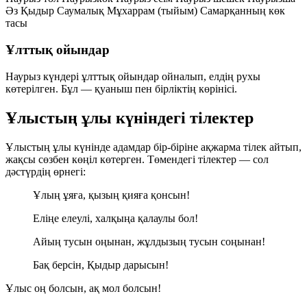
Әз
Қыдыр
Саумалық
Мұхаррам (тыйым)
Самарқанның көк
тасы
Ұлттық ойындар
Наурыз күндері ұлттық ойындар ойналып, елдің рухы
көтерілген. Бұл — қуаныш пен бірліктің көрінісі.
Ұлыстың ұлы күніндегі тілектер
Ұлыстың ұлы күнінде адамдар бір-біріне ақжарма тілек айтып,
жақсы сөзбен көңіл көтерген. Төмендегі тілектер — сол
дәстүрдің өрнегі:
Ұлың ұяға, қызың қияға қонсын!
Еліңе елеулі, халқыңа қалаулы бол!
Айың тусын оңынан, жұлдызың тусын соңынан!
Бақ берсін, Қыдыр дарысын!
Ұлыс оң болсын, ақ мол болсын!