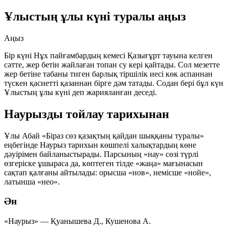
Ұлыстың ұлы күні туралы аңыз
Аңыз
Бір күні Нұх пайғамбардың кемесі Қазығұрт тауына келген
сәтте, жер бетін жайлаған топан су кері қайтады. Сол мезетте
жер бетіне табаны тиген барлық тіршілік иесі көк аспаннан
түскен қасиетті қазаннан бірге дәм татады. Содан бері бұл күн
Ұлыстың ұлы күні
деп жарияланған деседі.
Наурызды тойлау тарихынан
Ұлы Абай «Біраз сөз қазақтың қайдан шыққаны туралы»
еңбегінде Наурыз тарихын көшпелі халықтардың көне
дәуірімен байланыстырады. Парсының
«нау»
сөзі түрлі
өзгеріске ұшыраса да, көптеген тілде «жаңа» мағынасын
сақтап қалғаны айтылады: орысша
«нов»
, немісше
«нойе»
,
латынша
«нео»
.
Ән
«Наурыз» — Қуанышева Д., Кушенова А.