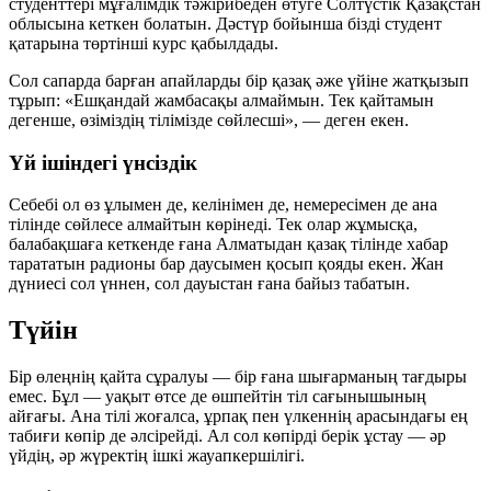
студенттері мұғалімдік тәжірибеден өтуге Солтүстік Қазақстан
облысына кеткен болатын. Дәстүр бойынша бізді студент
қатарына төртінші курс қабылдады.
Сол сапарда барған апайларды бір қазақ әже үйіне жатқызып
тұрып: «Ешқандай жамбасақы алмаймын. Тек қайтамын
дегенше, өзіміздің тілімізде сөйлесші», — деген екен.
Үй ішіндегі үнсіздік
Себебі ол өз ұлымен де, келінімен де, немересімен де ана
тілінде сөйлесе алмайтын көрінеді. Тек олар жұмысқа,
балабақшаға кеткенде ғана Алматыдан қазақ тілінде хабар
тарататын радионы бар даусымен қосып қояды екен. Жан
дүниесі сол үннен, сол дауыстан ғана байыз табатын.
Түйін
Бір өлеңнің қайта сұралуы — бір ғана шығарманың тағдыры
емес. Бұл — уақыт өтсе де өшпейтін тіл сағынышының
айғағы. Ана тілі жоғалса, ұрпақ пен үлкеннің арасындағы ең
табиғи көпір де әлсірейді. Ал сол көпірді берік ұстау — әр
үйдің, әр жүректің ішкі жауапкершілігі.