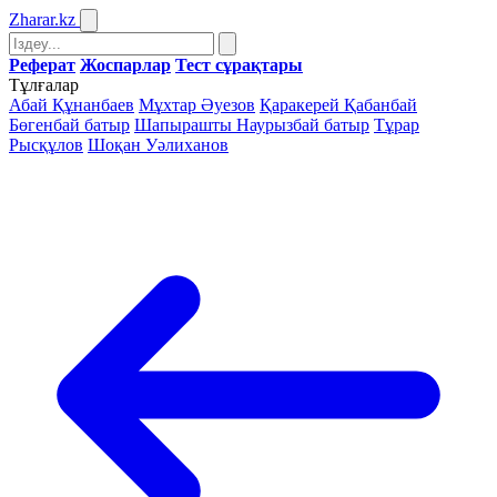
Zharar
.kz
Реферат
Жоспарлар
Тест сұрақтары
Тұлғалар
Абай Құнанбаев
Мұхтар Әуезов
Қаракерей Қабанбай
Бөгенбай батыр
Шапырашты Наурызбай батыр
Тұрар
Рысқұлов
Шоқан Уәлиханов