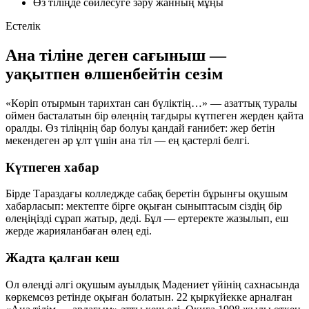
Өз тіліңде сөйлесуге зәру жанның мұңы
Естелік
Ана тіліне деген сағыныш —
уақытпен өлшенбейтін сезім
«Көріп отырмын тарихтан сан бүліктің…» — азаттық туралы
оймен басталатын бір өлеңнің тағдыры күтпеген жерден қайта
оралды. Өз тіліңнің бар болуы қандай ғанибет: жер бетін
мекендеген әр ұлт үшін ана тіл — ең қастерлі белгі.
Күтпеген хабар
Бірде Тараздағы колледжде сабақ беретін бұрынғы оқушым
хабарласып: мектепте бірге оқыған сыныптасым сіздің бір
өлеңіңізді сұрап жатыр, деді. Бұл — ертеректе жазылып, еш
жерде жарияланбаған өлең еді.
Жадта қалған кеш
Ол өлеңді әлгі оқушым ауылдық Мәдениет үйінің сахнасында
көркемсөз ретінде оқыған болатын. 22 қыркүйекке арналған