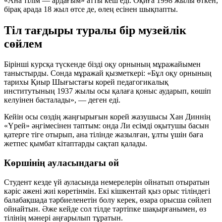
«Ана тілім — ардағым» атты кеш еді. Оқиға 1998 жылы өткен,
бірақ арада 18 жыл өтсе де, өлең есінен шықпапты.
Тіл тағдыры туралы бір музейлік
сөйлем
Бірінші курсқа түскенде бізді оқу орнының мұражайымен
таныстырды. Сонда мұражай қызметкері: «Бұл оқу орнының
тарихы Қиыр Шығыстағы корей педагогикалық
институтының 1937 жылы осы қалаға қоныс аударып, көшіп
келуінен басталады», — деген еді.
Кейін осы сөздің жаңғырығын корей жазушысы Хан Диннің
«Үрей» әңгімесінен таптым: онда Ли есімді оқытушы басын
қатерге тіге отырып, ана тілінде жазылған, ұлты үшін баға
жетпес қымбат кітаптарды сақтап қалады.
Көршінің ауласындағы ой
Студент кезде үй ауласында немерелерін ойнатып отыратын
кәріс әжені жиі көретінмін. Екі кішкентай қыз орыс тіліндегі
балабақшада тәрбиеленетін болу керек, өзара орысша сөйлеп
ойнайтын. Әже кейде сол тілде тәртіпке шақырғанымен, өз
тілінің мәнері аңғарылып тұратын.