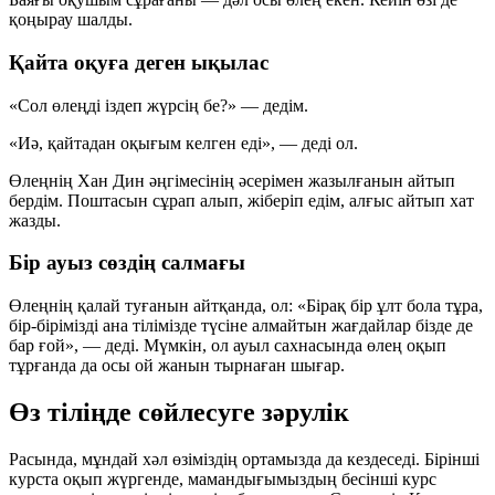
қоңырау шалды.
Қайта оқуға деген ықылас
«Сол өлеңді іздеп жүрсің бе?» — дедім.
«Иә, қайтадан оқығым келген еді», — деді ол.
Өлеңнің Хан Дин әңгімесінің әсерімен жазылғанын айтып
бердім. Поштасын сұрап алып, жіберіп едім, алғыс айтып хат
жазды.
Бір ауыз сөздің салмағы
Өлеңнің қалай туғанын айтқанда, ол: «Бірақ бір ұлт бола тұра,
бір-бірімізді ана тілімізде түсіне алмайтын жағдайлар бізде де
бар ғой», — деді. Мүмкін, ол ауыл сахнасында өлең оқып
тұрғанда да осы ой жанын тырнаған шығар.
Өз тіліңде сөйлесуге зәрулік
Расында, мұндай хәл өзіміздің ортамызда да кездеседі. Бірінші
курста оқып жүргенде, мамандығымыздың бесінші курс