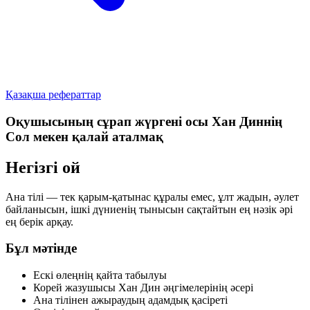
Қазақша рефераттар
Оқушысының сұрап жүргені осы Хан Диннің
Сол мекен қалай аталмақ
Негізгі ой
Ана тілі — тек қарым-қатынас құралы емес, ұлт жадын, әулет
байланысын, ішкі дүниенің тынысын сақтайтын ең нәзік әрі
ең берік арқау.
Бұл мәтінде
Ескі өлеңнің қайта табылуы
Корей жазушысы Хан Дин әңгімелерінің әсері
Ана тілінен ажыраудың адамдық қасіреті