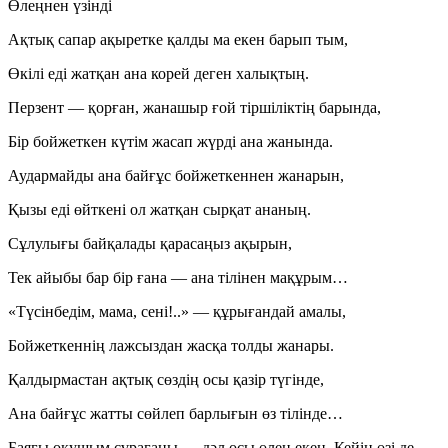
Өлеңнен үзінді
Ақтық сапар ақыретке қалды ма екен барып тым,
Өкілі еді жатқан ана корей деген халықтың.
Перзент — қорған, жанашыр ғой тіршіліктің барында,
Бір бойжеткен күтім жасап жүрді ана жанында.
Аудармайды ана байғұс бойжеткеннен жанарын,
Қызы еді өйткені ол жатқан сырқат ананың.
Сұлулығы байқалады қарасаңыз ақырын,
Тек айыбы бар бір ғана — ана тілінен мақұрым…
«Түсінбедім, мама, сені!..» — құрығандай амалы,
Бойжеткеннің лажсыздан жасқа толды жанары.
Қалдырмастан ақтық сөздің осы қазір түгінде,
Ана байғұс жатты сөйлеп барлығын өз тілінде…
Баяғы оқушым сұрағаны — дәл осы өлең екен. Кейін өзі де