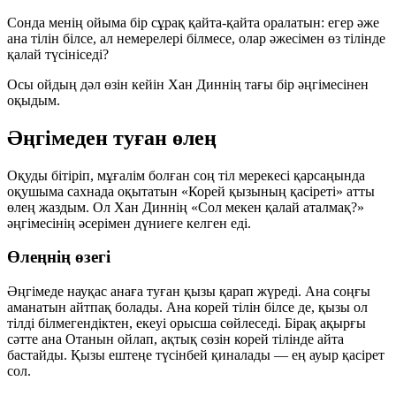
Сонда менің ойыма бір сұрақ қайта-қайта оралатын: егер әже
ана тілін білсе, ал немерелері білмесе, олар әжесімен өз тілінде
қалай түсініседі?
Осы ойдың дәл өзін кейін Хан Диннің тағы бір әңгімесінен
оқыдым.
Әңгімеден туған өлең
Оқуды бітіріп, мұғалім болған соң тіл мерекесі қарсаңында
оқушыма сахнада оқытатын «Корей қызының қасіреті» атты
өлең жаздым. Ол Хан Диннің «Сол мекен қалай аталмақ?»
әңгімесінің әсерімен дүниеге келген еді.
Өлеңнің өзегі
Әңгімеде науқас анаға туған қызы қарап жүреді. Ана соңғы
аманатын айтпақ болады. Ана корей тілін білсе де, қызы ол
тілді білмегендіктен, екеуі орысша сөйлеседі. Бірақ ақырғы
сәтте ана Отанын ойлап, ақтық сөзін корей тілінде айта
бастайды. Қызы ештеңе түсінбей қиналады — ең ауыр қасірет
сол.