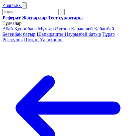
Zharar
.kz
Реферат
Жоспарлар
Тест сұрақтары
Тұлғалар
Абай Құнанбаев
Мұхтар Әуезов
Қаракерей Қабанбай
Бөгенбай батыр
Шапырашты Наурызбай батыр
Тұрар
Рысқұлов
Шоқан Уәлиханов