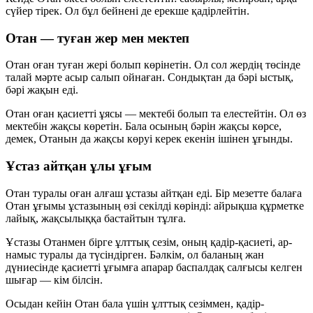
сүйер тірек. Ол бұл бейнені де ерекше қадірлейтін.
Отан — туған жер мен мектеп
Отан оған туған жері болып көрінетін. Ол сол жердің төсінде
талай мәрте асыр салып ойнаған. Сондықтан да бәрі ыстық,
бәрі жақын еді.
Отан оған қасиетті ұясы — мектебі болып та елестейтін. Ол өз
мектебін жақсы көретін. Бала осының бәрін жақсы көрсе,
демек, Отанын да жақсы көруі керек екенін ішінен ұғынды.
Ұстаз айтқан ұлы ұғым
Отан туралы оған алғаш ұстазы айтқан еді. Бір мезетте балаға
Отан ұғымы ұстазының өзі секілді көрінді: айрықша құрметке
лайық, жақсылыққа бастайтын тұлға.
Ұстазы Отанмен бірге ұлттық сезім, оның қадір-қасиеті, ар-
намыс туралы да түсіндірген. Бәлкім, ол баланың жан
дүниесінде қасиетті ұғымға апарар баспалдақ салғысы келген
шығар — кім білсін.
Осыдан кейін Отан бала үшін ұлттық сезіммен, қадір-