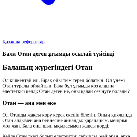
Қазақша рефераттар
Бала Отан деген ұғымды осылай түйсінді
Баланың жүрегіндегі Отан
Ол кішкентай еді. Бірақ ойы тым терең болатын. Ол үнемі
Отан туралы ойлайтын. Бала бұл ұғымды көз алдына
елестеткісі келді: Отан деген не, оны қалай сезінуге болады?
Отан — ана мен әке
Ол Отанды жақсы көру керек екенін білетін. Оның қиялында
Отан алдымен ана бейнесіне айналды: қарапайым, мейірімі
мол жан. Бала оны шын ықыласымен жақсы көрді.
Кейде Отан әкесі болып елестейтін: сабырлы, мейірбан, арқа