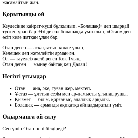
жасамайтын жан.
Қорытынды ой
Кеудесінде қайрат-күші бұлқынып, «Болашақ!» деп шырқай
түскен ұран бар. Өзі де сол болашаққа ұмтылып, «Отан» деп
өсіп келе жатқан ұлан бар.
Отан деген — асқақтатып көкке ұлын,
Келешек деп жетелейтін арман-ән.
Ол — тәуелсіз желбіреген Көк Туың,
Отан деген — мынау байтақ кең Далаң!
Негізгі ұғымдар
Отан
— ана, әке, туған жер, мектеп.
Ұстаз
— ұлттық сезім мен ар-намысты ұғындырушы.
Қызмет
— білім, қорғаныс, адалдық арқылы.
Болашақ
— арманды ақиқатқа айналдыратын үміт.
Оқырманға ой салу
Сен үшін Отан нені білдіреді?