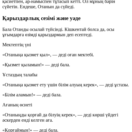
қасиетпен, ар-намыспен тұтасып кетті. Ол мұның бәрін
сүйетін. Ендеше, Отанын да сүйеді.
Қарыздарлық сезімі және уәде
Бала Отанды осылай түйсінді. Кішкентай болса да, осы
ұғымдарға өзімді қарыздармын деп есептеді.
Мектептің үні
«Отаныңа қызмет қыл», — деді оған мектебі.
«Қызмет қыламын!» — деді бала.
Ұстаздың талабы
«Отаныңа қызмет ету үшін білім алуың керек», — деді ұстазы.
«Білім аламын!» — деді бала.
Ағаның өсиеті
«Отаныңды қорғай да білуің керек», — деді көрші үйдегі
әскерден енді келген аға.
«Қорғаймын!» — деді бала.