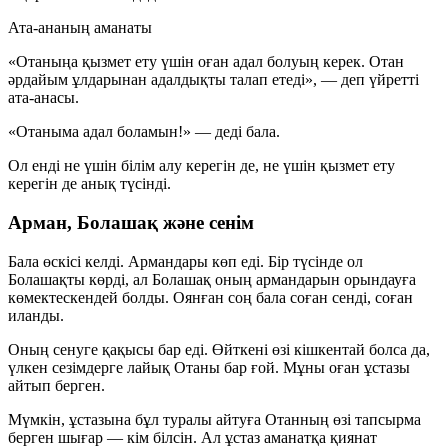
Ата-ананың аманаты
«Отаныңа қызмет ету үшін оған адал болуың керек. Отан
әрдайым ұлдарынан адалдықты талап етеді», — деп үйретті
ата-анасы.
«Отаныма адал боламын!» — деді бала.
Ол енді не үшін білім алу керегін де, не үшін қызмет ету
керегін де анық түсінді.
Арман, Болашақ және сенім
Бала өскісі келді. Армандары көп еді. Бір түсінде ол
Болашақты көрді, ал Болашақ оның армандарын орындауға
көмектескендей болды. Оянған соң бала соған сенді, соған
иланды.
Оның сенуге қақысы бар еді. Өйткені өзі кішкентай болса да,
үлкен сезімдерге лайық Отаны бар ғой. Мұны оған ұстазы
айтып берген.
Мүмкін, ұстазына бұл туралы айтуға Отанның өзі тапсырма
берген шығар — кім білсін. Ал ұстаз аманатқа қиянат