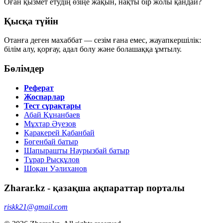
Оған қызмет етудің өзіңе жақын, нақты бір жолы қандай?
Қысқа түйін
Отанға деген махаббат — сезім ғана емес, жауапкершілік:
білім алу, қорғау, адал болу және болашаққа ұмтылу.
Бөлімдер
Реферат
Жоспарлар
Тест сұрақтары
Абай Құнанбаев
Мұхтар Әуезов
Қаракерей Қабанбай
Бөгенбай батыр
Шапырашты Наурызбай батыр
Тұрар Рысқұлов
Шоқан Уәлиханов
Zharar.kz - қазақша ақпараттар порталы
riskk21@gmail.com