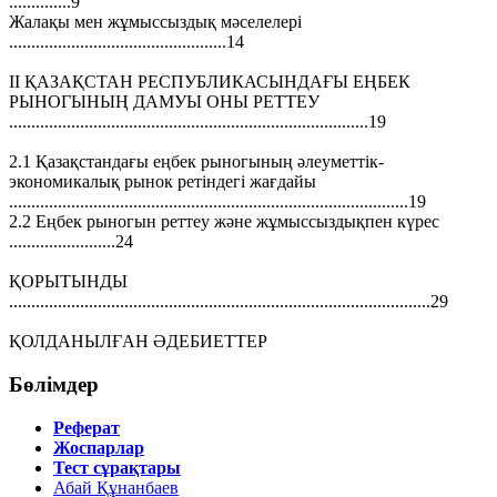
..............9
Жалақы мен жұмыссыздық мәселелері
.................................................14
II ҚАЗАҚСТАН РЕСПУБЛИКАСЫНДАҒЫ ЕҢБЕК
РЫНОГЫНЫҢ ДАМУЫ ОНЫ РЕТТЕУ
.................................................................................19
2.1 Қазақстандағы еңбек рыногының әлеуметтік-
экономикалық рынок ретіндегі жағдайы
..........................................................................................19
2.2 Еңбек рыногын реттеу және жұмыссыздықпен күрес
........................24
ҚОРЫТЫНДЫ
...............................................................................................29
ҚОЛДАНЫЛҒАН ӘДЕБИЕТТЕР
Бөлімдер
Реферат
Жоспарлар
Тест сұрақтары
Абай Құнанбаев