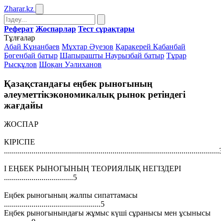
Zharar
.kz
Реферат
Жоспарлар
Тест сұрақтары
Тұлғалар
Абай Құнанбаев
Мұхтар Әуезов
Қаракерей Қабанбай
Бөгенбай батыр
Шапырашты Наурызбай батыр
Тұрар
Рысқұлов
Шоқан Уәлиханов
Қазақстандағы еңбек рыногының
әлеуметтікэкономикалық рынок ретіндегі
жағдайы
ЖОСПАР
КIРIСПЕ
.............................................................................................................
I ЕҢБЕК РЫНОГЫНЫҢ ТЕОРИЯЛЫҚ НЕГІЗДЕРІ
...................................5
Еңбек рыногының жалпы сипаттамасы
.................................................5
Еңбек рыногынындағы жұмыс күші сұранысы мен ұсынысы