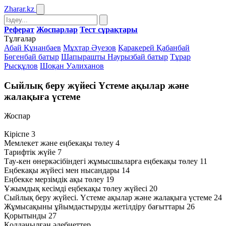
Zharar
.kz
Реферат
Жоспарлар
Тест сұрақтары
Тұлғалар
Абай Құнанбаев
Мұхтар Әуезов
Қаракерей Қабанбай
Бөгенбай батыр
Шапырашты Наурызбай батыр
Тұрар
Рысқұлов
Шоқан Уәлиханов
Сыйлық беру жүйесі Үстеме ақылар және
жалақыға үстеме
Жоспар
Кіріспе 3
Мемлекет және еңбекақы төлеу 4
Тарифтік жүйе 7
Тау-кен өнеркәсібіндегі жұмысшыларға еңбекақы төлеу 11
Еңбекақы жүйесі мен нысандары 14
Еңбекке мерзімдік ақы төлеу 19
Ұжымдық кесімді еңбекақы төлеу жүйесі 20
Сыйлық беру жүйесі. Үстеме ақылар және жалақыға үстеме 24
Жұмысақыны ұйымдастыруды жетілдіру бағыттары 26
Қорытынды 27
Қолданылған әдебиеттер