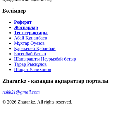
Бөлімдер
Реферат
Жоспарлар
Тест сұрақтары
Абай Құнанбаев
Мұхтар Әуезов
Қаракерей Қабанбай
Бөгенбай батыр
Шапырашты Наурызбай батыр
Тұрар Рысқұлов
Шоқан Уәлиханов
Zharar.kz - қазақша ақпараттар порталы
riskk21@gmail.com
© 2026 Zharar.kz. All rights reserved.