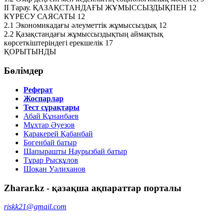
II Тарау. ҚАЗАҚСТАНДАҒЫ ЖҰМЫССЫЗДЫҚПЕН 12
КҮРЕСУ САЯСАТЫ 12
2.1 Экономикадағы әлеуметтік жұмыссыздық 12
2.2 Қазақстандағы жұмыссыздықтың аймақтық
көрсеткіштеріндегі ерекшелік 17
ҚОРЫТЫНДЫ
Бөлімдер
Реферат
Жоспарлар
Тест сұрақтары
Абай Құнанбаев
Мұхтар Әуезов
Қаракерей Қабанбай
Бөгенбай батыр
Шапырашты Наурызбай батыр
Тұрар Рысқұлов
Шоқан Уәлиханов
Zharar.kz - қазақша ақпараттар порталы
riskk21@gmail.com