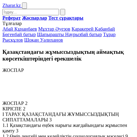
Zharar
.kz
Реферат
Жоспарлар
Тест сұрақтары
Тұлғалар
Абай Құнанбаев
Мұхтар Әуезов
Қаракерей Қабанбай
Бөгенбай батыр
Шапырашты Наурызбай батыр
Тұрар
Рысқұлов
Шоқан Уәлиханов
Қазақстандағы жұмыссыздықтың аймақтық
көрсеткіштеріндегі ерекшелік
ЖОСПАР
ЖОСПАР 2
КІРІСПЕ 2
І ТАРАУ. ҚАЗАҚСТАНДАҒЫ ЖҰМЫССЫЗДЫҚТЫҢ
СИПАТТАМАЛАРЫ 3
1.1 Қазақстандағы еңбек нарығы жағдайындағы жұмыспен
қамту 3
1.2 Өмір деңгейі мен кедейліктiң социологиялық мәселесі 9