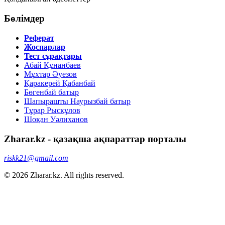
Бөлімдер
Реферат
Жоспарлар
Тест сұрақтары
Абай Құнанбаев
Мұхтар Әуезов
Қаракерей Қабанбай
Бөгенбай батыр
Шапырашты Наурызбай батыр
Тұрар Рысқұлов
Шоқан Уәлиханов
Zharar.kz - қазақша ақпараттар порталы
riskk21@gmail.com
© 2026 Zharar.kz. All rights reserved.