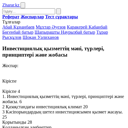
Zharar
.kz
Реферат
Жоспарлар
Тест сұрақтары
Тұлғалар
Абай Құнанбаев
Мұхтар Әуезов
Қаракерей Қабанбай
Бөгенбай батыр
Шапырашты Наурызбай батыр
Тұрар
Рысқұлов
Шоқан Уәлиханов
Инвестициялық қызметтің мәні, түрлері,
принциптері және жобасы
Жоспар:
Кіріспе
Кіріспе 4
1. Инвестициялық қызметтің мәні, түрлері, принциптері және
жобасы. 6
2 Қазақстандағы инвестициялық климат 20
3 Кәсіпорындардың шетел инвестициясымен қызмет жасауы.
25
Қорытынды 28
Қолданылған әдебиеттер