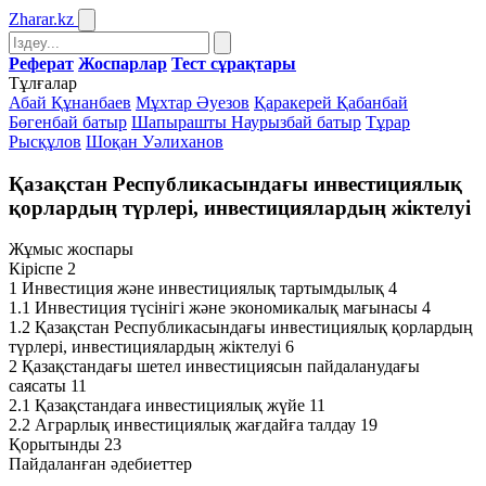
Zharar
.kz
Реферат
Жоспарлар
Тест сұрақтары
Тұлғалар
Абай Құнанбаев
Мұхтар Әуезов
Қаракерей Қабанбай
Бөгенбай батыр
Шапырашты Наурызбай батыр
Тұрар
Рысқұлов
Шоқан Уәлиханов
Қазақстан Республикасындағы инвестициялық
қорлардың түрлері, инвестициялардың жіктелуі
Жұмыс жоспары
Кіріспе 2
1 Инвестиция және инвестициялық тартымдылық 4
1.1 Инвестиция түсінігі және экономикалық мағынасы 4
1.2 Қазақстан Республикасындағы инвестициялық қорлардың
түрлері, инвестициялардың жіктелуі 6
2 Қазақстандағы шетел инвестициясын пайдаланудағы
саясаты 11
2.1 Қазақстандаға инвестициялық жүйе 11
2.2 Аграрлық инвестициялық жағдайға талдау 19
Қорытынды 23
Пайдаланған әдебиеттер