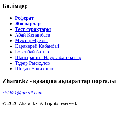
Бөлімдер
Реферат
Жоспарлар
Тест сұрақтары
Абай Құнанбаев
Мұхтар Әуезов
Қаракерей Қабанбай
Бөгенбай батыр
Шапырашты Наурызбай батыр
Тұрар Рысқұлов
Шоқан Уәлиханов
Zharar.kz - қазақша ақпараттар порталы
riskk21@gmail.com
© 2026 Zharar.kz. All rights reserved.