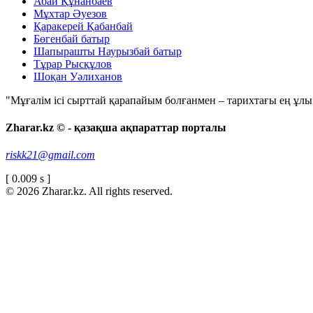
Абай Құнанбаев
Мұхтар Әуезов
Қаракерей Қабанбай
Бөгенбай батыр
Шапырашты Наурызбай батыр
Тұрар Рысқұлов
Шоқан Уәлиханов
"Мұғалім ісі сырттай қарапайым болғанмен – тарихтағы ең ұлы і
Zharar.kz © - қазақша ақпараттар порталы
riskk21@gmail.com
[ 0.009 s ]
© 2026 Zharar.kz. All rights reserved.