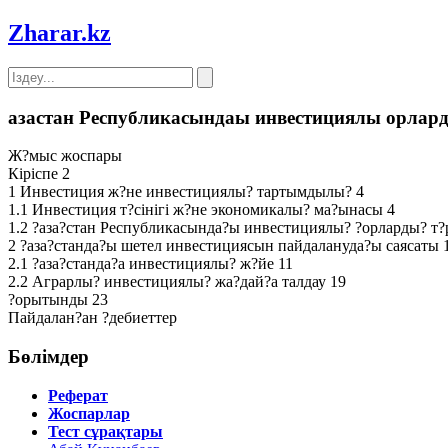
Zharar
.kz
азастан Республикасындаы инвестициялы орларды
Ж?мыс жоспары
Кіріспе 2
1 Инвестиция ж?не инвестициялы? тартымдылы? 4
1.1 Инвестиция т?сінігі ж?не экономикалы? ма?ынасы 4
1.2 ?аза?стан Республикасында?ы инвестициялы? ?орларды? т?р
2 ?аза?станда?ы шетел инвестициясын пайдалануда?ы саясаты 
2.1 ?аза?станда?а инвестициялы? ж?йе 11
2.2 Аграрлы? инвестициялы? жа?дай?а талдау 19
?орытынды 23
Пайдалан?ан ?дебиеттер
Бөлімдер
Реферат
Жоспарлар
Тест сұрақтары