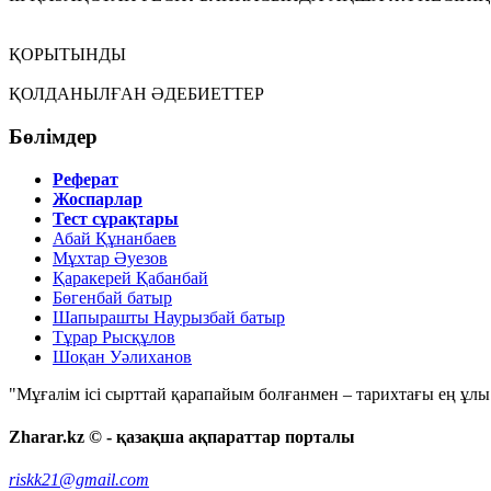
ҚОРЫТЫНДЫ
ҚОЛДАНЫЛҒАН ӘДЕБИЕТТЕР
Бөлімдер
Реферат
Жоспарлар
Тест сұрақтары
Абай Құнанбаев
Мұхтар Әуезов
Қаракерей Қабанбай
Бөгенбай батыр
Шапырашты Наурызбай батыр
Тұрар Рысқұлов
Шоқан Уәлиханов
"Мұғалім ісі сырттай қарапайым болғанмен – тарихтағы ең ұлы і
Zharar.kz © - қазақша ақпараттар порталы
riskk21@gmail.com