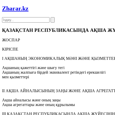
Zharar
.kz
ҚАЗАҚСТАН РЕСПУБЛИКАСЫНДА АҚША Ж
ЖОСПАР
КIРIСПЕ
I АҚШАНЫҢ ЭКОНОМИКАЛЫҚ МӘНI ЖӘНЕ ҚЫЗМЕТТЕР
Ақшаның қажеттiгi және шығу тегi
Ақшаның жалпыға бiрдей эквивалент ретiндегi ерекшелiгi
мен қызметтерi
II АҚША АЙНАЛЫСЫНЫҢ ЗАҢЫ ЖӘНЕ АҚША АГРЕГАТ
Ақша айналысы және оның заңы
Ақша агрегаттары және оның құрылымы
III ҚАЗАҚСТАН РЕСПУБЛИКАСЫНДА АҚША ЖҮЙЕСIН