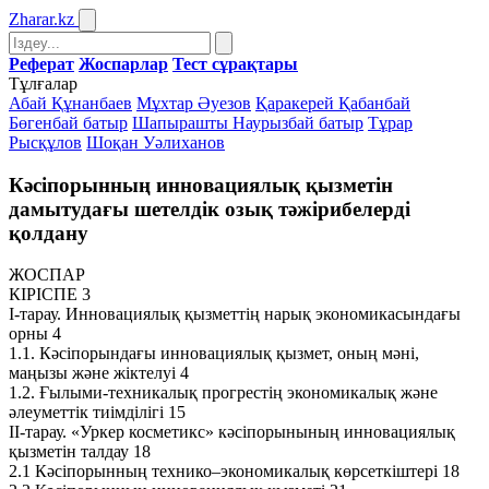
Zharar
.kz
Реферат
Жоспарлар
Тест сұрақтары
Тұлғалар
Абай Құнанбаев
Мұхтар Әуезов
Қаракерей Қабанбай
Бөгенбай батыр
Шапырашты Наурызбай батыр
Тұрар
Рысқұлов
Шоқан Уәлиханов
Кәсіпорынның инновациялық қызметін
дамытудағы шетелдік озық тәжірибелерді
қолдану
ЖОСПАР
КІРІСПЕ 3
І-тарау. Инновациялық қызметтің нарық экономикасындағы
орны 4
1.1. Кәсіпорындағы инновациялық қызмет, оның мәні,
маңызы және жіктелуі 4
1.2. Ғылыми-техникалық прогрестің экономикалық және
әлеуметтік тиімділігі 15
IІ-тарау. «Уркер косметикс» кәсіпорынының инновациялық
қызметін талдау 18
2.1 Кәсіпорынның технико–экономикалық көрсеткіштері 18