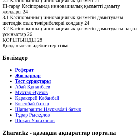
2.2 Кәсіпорынның инновациялық қызметі 21
ІІІ-тарау. Кәсіпорында инновациялық қызметті дамыту
жолдары 24
3.1 Кәсіпорынның инновациялық қызметін дамытудағы
шетелдік озық тәжірибелерді қолдану 24
3.2 Кәсіпорынның инновациялық қызметін дамытудағы нақты
ұсыныстар 26
ҚОРЫТЫНДЫ 28
Қолданылған әдебиеттер тізімі
Бөлімдер
Реферат
Жоспарлар
Тест сұрақтары
Абай Құнанбаев
Мұхтар Әуезов
Қаракерей Қабанбай
Бөгенбай батыр
Шапырашты Наурызбай батыр
Тұрар Рысқұлов
Шоқан Уәлиханов
Zharar.kz - қазақша ақпараттар порталы