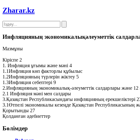
Zharar
.kz
Инфляцияның экономикалықәлеуметтік салдарл
Мазмұны
Кіріспе 2
1. Инфляция ұғымы және мәні 4
1.1Инфляция көп факторлы құбылыс
1.2Инфляцияның түрлерін жіктеу 5
1.3Инфляция себептері 9
2.Инфляцияның экономикалық-әлеуметтік салдарлары және 12
2.1 Инфляция мәні мен салдары
3.Қазақстан Республикасындағы инфляцияның ерекшеліктері 2
3.1Өтпелі экономикалы кезеңде Қазақстан Республикасының ж
Қорытынды 27
Қолданған әдебиеттер
Бөлімдер