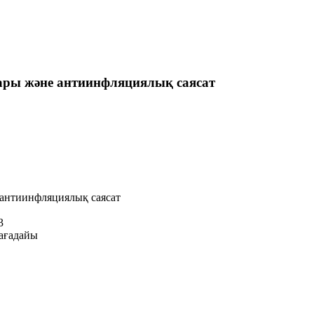
ары және антиинфляциялық саясат
 антиинфляциялық саясат
3
ағадайы