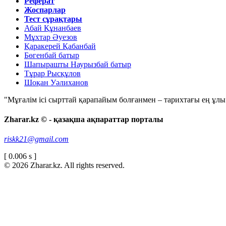
Реферат
Жоспарлар
Тест сұрақтары
Абай Құнанбаев
Мұхтар Әуезов
Қаракерей Қабанбай
Бөгенбай батыр
Шапырашты Наурызбай батыр
Тұрар Рысқұлов
Шоқан Уәлиханов
"Мұғалім ісі сырттай қарапайым болғанмен – тарихтағы ең ұлы і
Zharar.kz © - қазақша ақпараттар порталы
riskk21@gmail.com
[ 0.006 s ]
© 2026 Zharar.kz. All rights reserved.