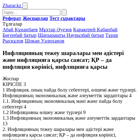
Zharar
.kz
Реферат
Жоспарлар
Тест сұрақтары
Тұлғалар
Абай Құнанбаев
Мұхтар Әуезов
Қаракерей Қабанбай
Бөгенбай батыр
Шапырашты Наурызбай батыр
Тұрар
Рысқұлов
Шоқан Уәлиханов
Инфляцияның тежеу шаралары мен әдістері
және инфляцияға қарсы саясат; ҚР – да
инфляция көрінісі, инфляцияға қарсы
Жоспар
КІРІСПЕ 3
1 Инфляция, оның пайда болу себептері, өлшемі және түрлері.
Инфляцияның экономикалық және әлеуметтік зардаптары 4
1.1. Инфляцияның экономикалық мәні және пайда болу
себептері 4
1.2 Инфляцияны өлшеу және түрлері 9
1.3 Инфляцияның экономикалық және әлеуметтік зардаптары
13
2. Инфляцияның тежеу шаралары мен әдістері және
инфляцияға қарсы саясат; ҚР – да инфляция көрінісі,