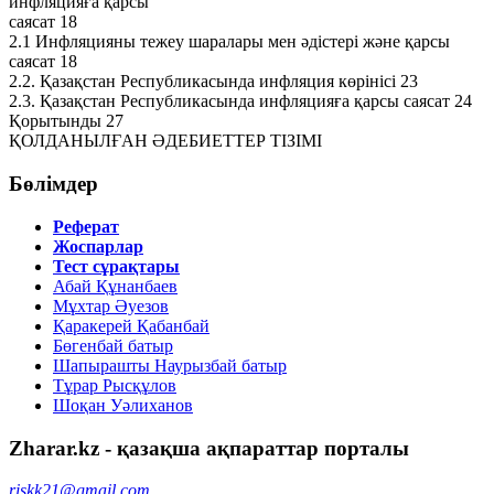
инфляцияға қарсы
саясат 18
2.1 Инфляцияны тежеу шаралары мен әдістері және қарсы
саясат 18
2.2. Қазақстан Республикасында инфляция көрінісі 23
2.3. Қазақстан Республикасында инфляцияға қарсы саясат 24
Қорытынды 27
ҚОЛДАНЫЛҒАН ӘДЕБИЕТТЕР ТІЗІМІ
Бөлімдер
Реферат
Жоспарлар
Тест сұрақтары
Абай Құнанбаев
Мұхтар Әуезов
Қаракерей Қабанбай
Бөгенбай батыр
Шапырашты Наурызбай батыр
Тұрар Рысқұлов
Шоқан Уәлиханов
Zharar.kz - қазақша ақпараттар порталы
riskk21@gmail.com