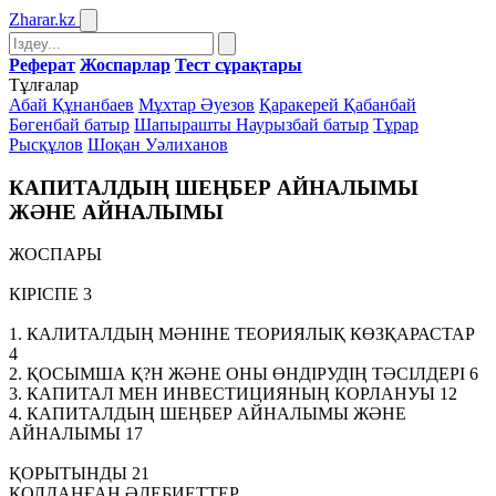
Zharar
.kz
Реферат
Жоспарлар
Тест сұрақтары
Тұлғалар
Абай Құнанбаев
Мұхтар Әуезов
Қаракерей Қабанбай
Бөгенбай батыр
Шапырашты Наурызбай батыр
Тұрар
Рысқұлов
Шоқан Уәлиханов
КАПИТАЛДЫҢ ШЕҢБЕР АЙНАЛЫМЫ
ЖӘНЕ АЙНАЛЫМЫ
ЖОСПАРЫ
КІРІСПЕ 3
1. КАЛИТАЛДЫҢ МӘНІНЕ ТЕОРИЯЛЫҚ КӨЗҚАРАСТАР
4
2. ҚОСЫМША Қ?Н ЖӘНЕ ОНЫ ӨНДІРУДІҢ ТӘСІЛДЕРІ 6
3. КАПИТАЛ МЕН ИНВЕСТИЦИЯНЫҢ КОРЛАНУЫ 12
4. КАПИТАЛДЫҢ ШЕҢБЕР АЙНАЛЫМЫ ЖӘНЕ
АЙНАЛЫМЫ 17
ҚОРЫТЫНДЫ 21
ҚОЛДАНҒАН ӘДЕБИЕТТЕР