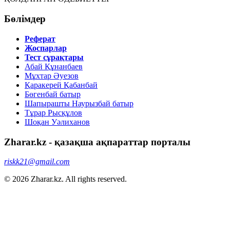
Бөлімдер
Реферат
Жоспарлар
Тест сұрақтары
Абай Құнанбаев
Мұхтар Әуезов
Қаракерей Қабанбай
Бөгенбай батыр
Шапырашты Наурызбай батыр
Тұрар Рысқұлов
Шоқан Уәлиханов
Zharar.kz - қазақша ақпараттар порталы
riskk21@gmail.com
© 2026 Zharar.kz. All rights reserved.