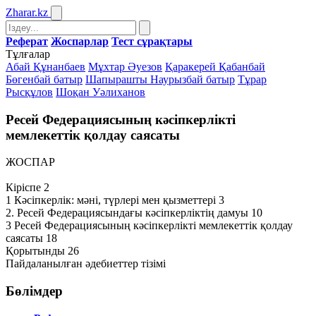
Zharar
.kz
Реферат
Жоспарлар
Тест сұрақтары
Тұлғалар
Абай Құнанбаев
Мұхтар Әуезов
Қаракерей Қабанбай
Бөгенбай батыр
Шапырашты Наурызбай батыр
Тұрар
Рысқұлов
Шоқан Уәлиханов
Ресей Федерациясының кәсіпкерлікті
мемлекеттік қолдау саясаты
ЖОСПАР
Кіріспе 2
1 Кәсіпкерлік: мәні, түрлері мен қызметтері 3
2. Ресей Федерациясындағы кәсіпкерліктің дамуы 10
3 Ресей Федерациясының кәсіпкерлікті мемлекеттік қолдау
саясаты 18
Қорытынды 26
Пайдаланылған әдебиеттер тізімі
Бөлімдер