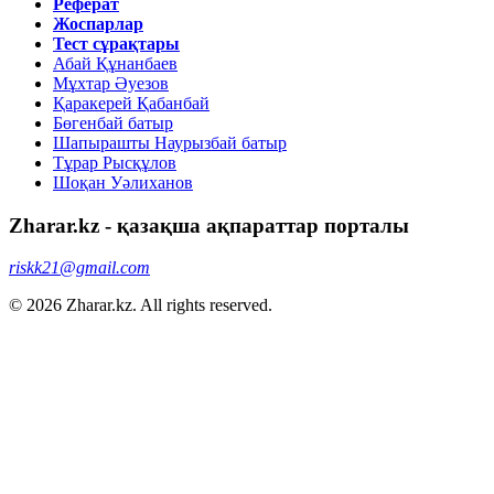
Реферат
Жоспарлар
Тест сұрақтары
Абай Құнанбаев
Мұхтар Әуезов
Қаракерей Қабанбай
Бөгенбай батыр
Шапырашты Наурызбай батыр
Тұрар Рысқұлов
Шоқан Уәлиханов
Zharar.kz - қазақша ақпараттар порталы
riskk21@gmail.com
© 2026 Zharar.kz. All rights reserved.