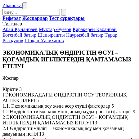
Zharar
.kz
Реферат
Жоспарлар
Тест сұрақтары
Тұлғалар
Абай Құнанбаев
Мұхтар Әуезов
Қаракерей Қабанбай
Бөгенбай батыр
Шапырашты Наурызбай батыр
Тұрар
Рысқұлов
Шоқан Уәлиханов
ЭКОНОМИКАЛЫҚ ӨНДIРIСТIҢ ӨСУІ –
ҚОҒАМДЫҚ ИГIЛIКТЕРДIҢ ҚАМТАМАСЫЗ
ЕТIЛУI
Жоспар
Кіріспе 3
І ЭКОНОМИКАДАҒЫ ӨНДIРIСТIҢ ӨСУ ТЕОРИЯЛЫҚ
АСПЕКТІЛЕРІ 5
1.1. Экономикалық өсу және әсер етуші факторлар 5
1.2 Өндiрiстiң тиiмдi көлемiнiң анықтыудың негiзгi факторы 9
2 ЭКОНОМИКАЛЫҚ ӨНДIРIСТIҢ ӨСУІ – ҚОҒАМДЫҚ
ИГIЛIКТЕРДIҢ ҚАМТАМАСЫЗ ЕТIЛУI 13
2.1 Өндіріс тиімділігі – экономикалық өсу мен қоғамның
дамуының негізі 13