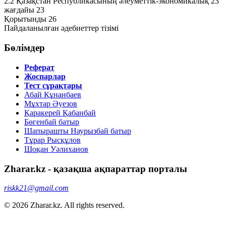
2.2 Қазақстан Республикасының әлеуметтік-экономикалық 23
жағдайы 23
Қорытынды 26
Пайдаланылған әдебиеттер тізімі
Бөлімдер
Реферат
Жоспарлар
Тест сұрақтары
Абай Құнанбаев
Мұхтар Әуезов
Қаракерей Қабанбай
Бөгенбай батыр
Шапырашты Наурызбай батыр
Тұрар Рысқұлов
Шоқан Уәлиханов
Zharar.kz - қазақша ақпараттар порталы
riskk21@gmail.com
© 2026 Zharar.kz. All rights reserved.