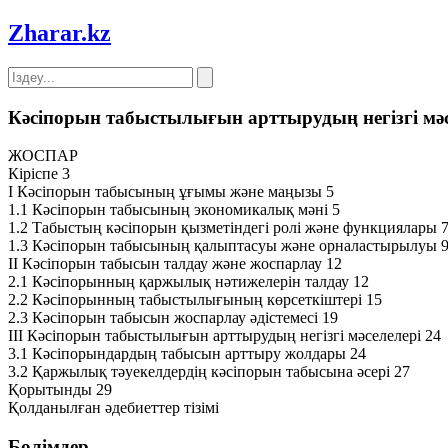
Zharar
.kz
Кәсіпорын табыстылығын арттырудың негізгі мәс
ЖОСПАР
Кіріспе 3
І Кәсіпорын табысының ұғымы және маңызы 5
1.1 Кәсіпорын табысының экономикалық мәні 5
1.2 Табыстың кәсіпорын қызметіндегі ролі және функциялары 
1.3 Кәсіпорын табысының қалыптасуы және орналастырылуы 
ІІ Кәсіпорын табысын талдау және жоспарлау 12
2.1 Кәсіпорынның қаржылық нәтижелерін талдау 12
2.2 Кәсіпорынның табыстылығының көрсеткіштері 15
2.3 Кәсіпорын табысын жоспарлау әдістемесі 19
ІІІ Кәсіпорын табыстылығын арттырудың негізгі мәселелері 24
3.1 Кәсіпорындардың табысын арттыру жолдары 24
3.2 Қаржылық тәуекелдердің кәсіпорын табысына әсері 27
Қорытынды 29
Қолданылған әдебиеттер тізімі
Бөлімдер