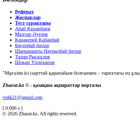
Реферат
Жоспарлар
Тест сұрақтары
Абай Құнанбаев
Мұхтар Әуезов
Қаракерей Қабанбай
Бөгенбай батыр
Шапырашты Наурызбай батыр
Тұрар Рысқұлов
Шоқан Уәлиханов
"Мұғалім ісі сырттай қарапайым болғанмен – тарихтағы ең ұлы і
Zharar.kz © - қазақша ақпараттар порталы
riskk21@gmail.com
[ 0.006 s ]
© 2026 Zharar.kz. All rights reserved.