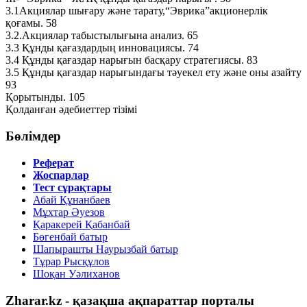
3.1Акциялар шығару және тарату,“Эврика”акционерлiк
қоғамы. 58
3.2.Акциялар табыстылығына анализ. 65
3.3 Құнды қағаздардың инновациясы. 74
3.4 Құнды қағаздар нарығын басқару стратегиясы. 83
3.5 Құнды қағаздар нарығындағы тәуекел ету және оны азайту
93
Қорытынды. 105
Қолданған әдебиеттер тiзiмi
Бөлімдер
Реферат
Жоспарлар
Тест сұрақтары
Абай Құнанбаев
Мұхтар Әуезов
Қаракерей Қабанбай
Бөгенбай батыр
Шапырашты Наурызбай батыр
Тұрар Рысқұлов
Шоқан Уәлиханов
Zharar.kz - қазақша ақпараттар порталы