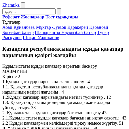
Zharar
.kz
Реферат
Жоспарлар
Тест сұрақтары
Тұлғалар
Абай Құнанбаев
Мұхтар Әуезов
Қаракерей Қабанбай
Бөгенбай батыр
Шапырашты Наурызбай батыр
Тұрар
Рысқұлов
Шоқан Уәлиханов
Қазақстан республикасындағы құнды қағаздар
нарығының қазiргi жағдайы
Құрылыстағы құнды қағаздар нарығын басқару
МАЗМҰНЫ
Кiрiспе 2
1.Құнды қағаздар нарығына жалпы шолу . 4
1.1. Қазақстан республикасындағы құнды қағаздар
нарығының қазiргi жағдайы . 4
1.2Құнды қағаздар нарығындағы негiзгi түсiнiктер . 12
1.3. Қазақстандағы акционерлiк қоғамдар және оларда
ұйымдастыру. 33
2. Құрылыстағы құнды қағаздар бағасын анықтау 43
2.1.Құрылыстағы құнды қағаздар бағасын анықтау саясаты. 43
2.2 Құнды қағаздармен келiсiмдердi тiркеу немесе жүргiзу. 51
III-“ Эврика ” ЖАҚ құнды қағаздар нарығы . 58