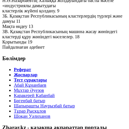
Н.Ә.Назарбаевтің Халыққа жолдауындағы басты мәселе
«индустриялы дамытудағы
кластерлік жүйені қолдану. 9
3Б. Қазақстан Республикасының кластерлердің түрлері және
дамуы 11
Мақта өңдеу 13
3В. Қазақстан Республикасының машина жасау жөніндегі
кластерді құру жөніндегі мәселелер. 18
Қорытынды 19
Пайдалнаған әдебиет
Бөлімдер
Реферат
Жоспарлар
Тест сұрақтары
Абай Құнанбаев
Мұхтар Әуезов
Қаракерей Қабанбай
Бөгенбай батыр
Шапырашты Наурызбай батыр
Тұрар Рысқұлов
Шоқан Уәлиханов
Zharar.kz - қазақша ақпараттар порталы