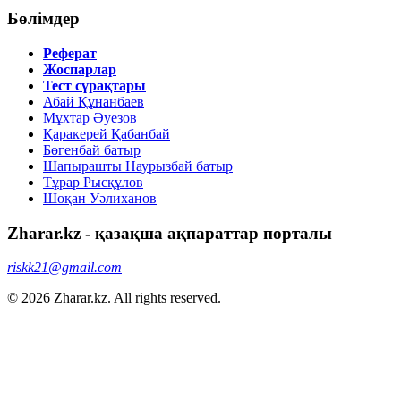
Бөлімдер
Реферат
Жоспарлар
Тест сұрақтары
Абай Құнанбаев
Мұхтар Әуезов
Қаракерей Қабанбай
Бөгенбай батыр
Шапырашты Наурызбай батыр
Тұрар Рысқұлов
Шоқан Уәлиханов
Zharar.kz - қазақша ақпараттар порталы
riskk21@gmail.com
© 2026 Zharar.kz. All rights reserved.