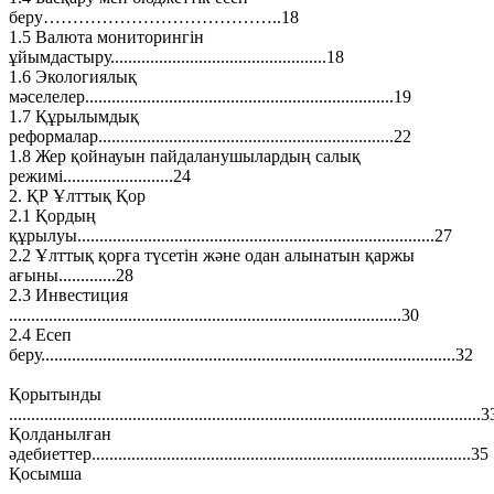
беру…………………………………..18
1.5 Валюта мониторингін
ұйымдастыру.................................................18
1.6 Экологиялық
мәселелер......................................................................19
1.7 Құрылымдық
реформалар...................................................................22
1.8 Жер қойнауын пайдаланушылардың салық
режимі.........................24
2. ҚР Ұлттық Қор
2.1 Қордың
құрылуы.................................................................................27
2.2 Ұлттық қорға түсетін және одан алынатын қаржы
ағыны.............28
2.3 Инвестиция
.........................................................................................30
2.4 Есеп
беру..............................................................................................32
Қорытынды
...........................................................................................................3
Қолданылған
әдебиеттер......................................................................................35
Қосымша