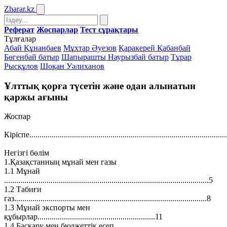
Zharar
.kz
Реферат
Жоспарлар
Тест сұрақтары
Тұлғалар
Абай Құнанбаев
Мұхтар Әуезов
Қаракерей Қабанбай
Бөгенбай батыр
Шапырашты Наурызбай батыр
Тұрар
Рысқұлов
Шоқан Уәлиханов
Ұлттық қорға түсетін және одан алынатын
қаржы ағыны
Жоспар
Кіріспе.................................................................................................
Негізгі бөлім
1.Қазақстанның мұнай мен газы
1.1 Мұнай
.....................................................................................................5
1.2 Табиғи
газ...............................................................................................8
1.3 Мұнай экспорты мен
құбырлар..........................................................11
1.4 Басқару мен бюджеттiк есеп