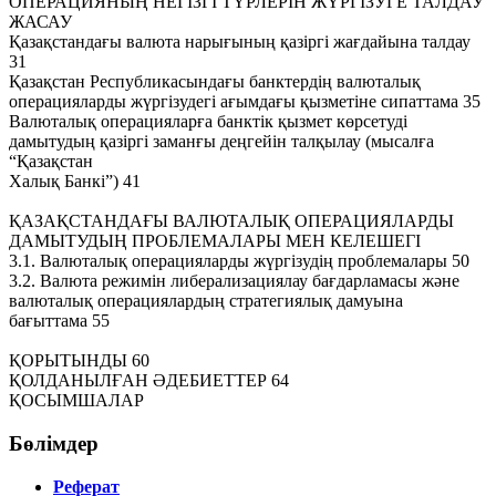
ОПЕРАЦИЯНЫҢ НЕГІЗГІ ТҮРЛЕРІН ЖҮРГІЗУГЕ ТАЛДАУ
ЖАСАУ
Қазақстандағы валюта нарығының қазіргі жағдайына талдау
31
Қазақстан Республикасындағы банктердің валюталық
операцияларды жүргізудегі ағымдағы қызметіне сипаттама 35
Валюталық операцияларға банктік қызмет көрсетуді
дамытудың қазіргі заманғы деңгейін талқылау (мысалға
“Қазақстан
Халық Банкі”) 41
ҚАЗАҚСТАНДАҒЫ ВАЛЮТАЛЫҚ ОПЕРАЦИЯЛАРДЫ
ДАМЫТУДЫҢ ПРОБЛЕМАЛАРЫ МЕН КЕЛЕШЕГІ
3.1. Валюталық операцияларды жүргізудің проблемалары 50
3.2. Валюта режимін либерализациялау бағдарламасы және
валюталық операциялардың стратегиялық дамуына
бағыттама 55
ҚОРЫТЫНДЫ 60
ҚОЛДАНЫЛҒАН ӘДЕБИЕТТЕР 64
ҚОСЫМШАЛАР
Бөлімдер
Реферат