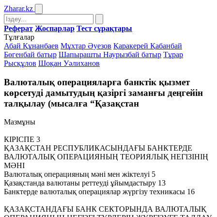
Zharar
.kz
Реферат
Жоспарлар
Тест сұрақтары
Тұлғалар
Абай Құнанбаев
Мұхтар Әуезов
Қаракерей Қабанбай
Бөгенбай батыр
Шапырашты Наурызбай батыр
Тұрар
Рысқұлов
Шоқан Уәлиханов
Валюталық операцияларға банктік қызмет
көрсетуді дамытудың қазіргі заманғы деңгейін
талқылау (мысалға “Қазақстан
Мазмұны
КІРІСПЕ 3
ҚАЗАҚСТАН РЕСПУБЛИКАСЫНДАҒЫ БАНКТЕРДЕ
ВАЛЮТАЛЫҚ ОПЕРАЦИЯНЫҢ ТЕОРИЯЛЫҚ НЕГІЗІНІҢ
МӘНІ
Валюталық операцияның мәні мен жіктелуі 5
Қазақстанда валютаны реттеуді ұйымдастыру 13
Банктерде валюталық операциялар жүргізу техникасы 16
ҚАЗАҚСТАНДАҒЫ БАНК СЕКТОРЫНДА ВАЛЮТАЛЫҚ