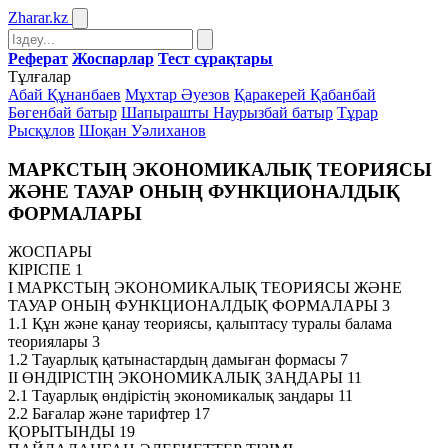
Zharar
.kz
Реферат
Жоспарлар
Тест сұрақтары
Тұлғалар
Абай Құнанбаев
Мұхтар Әуезов
Қаракерей Қабанбай
Бөгенбай батыр
Шапырашты Наурызбай батыр
Тұрар
Рысқұлов
Шоқан Уәлиханов
МАРКСТЫҢ ЭКОНОМИКАЛЫҚ ТЕОРИЯСЫ
ЖӘНЕ ТАУАР ОНЫҢ ФУНКЦИОНАЛДЫҚ
ФОРМАЛАРЫ
ЖОСПАРЫ
КІРІСПЕ 1
І МАРКСТЫҢ ЭКОНОМИКАЛЫҚ ТЕОРИЯСЫ ЖӘНЕ
ТАУАР ОНЫҢ ФУНКЦИОНАЛДЫҚ ФОРМАЛАРЫ 3
1.1 Құн және қанау теориясы, қалыптасу туралы балама
теориялары 3
1.2 Тауарлық қатынастардың дамыған формасы 7
ІІ ӨНДІРІСТІҢ ЭКОНОМИКАЛЫҚ ЗАҢДАРЫ 11
2.1 Тауарлық өндірістің экономикалық заңдары 11
2.2 Бағалар және тарифтер 17
ҚОРЫТЫНДЫ 19