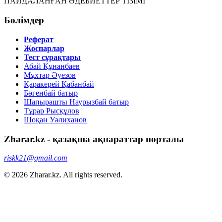
ПАЙДАЛАНҒАН ӘДЕБИЕТТЕР ТІЗІМІ
Бөлімдер
Реферат
Жоспарлар
Тест сұрақтары
Абай Құнанбаев
Мұхтар Әуезов
Қаракерей Қабанбай
Бөгенбай батыр
Шапырашты Наурызбай батыр
Тұрар Рысқұлов
Шоқан Уәлиханов
Zharar.kz - қазақша ақпараттар порталы
riskk21@gmail.com
© 2026 Zharar.kz. All rights reserved.