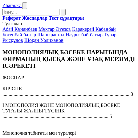
Zharar
.kz
Реферат
Жоспарлар
Тест сұрақтары
Тұлғалар
Абай Құнанбаев
Мұхтар Әуезов
Қаракерей Қабанбай
Бөгенбай батыр
Шапырашты Наурызбай батыр
Тұрар
Рысқұлов
Шоқан Уәлиханов
МОНОПОЛИЯЛЫҚ БӘСЕКЕ НАРЫҒЫНДА
ФИРМАНЫҢ ҚЫСҚА ЖӘНЕ ҰЗАҚ МЕРЗIМДI
IСӘРЕКЕТI
ЖОСПАР
КIРIСПЕ
........................................................................................................3
I МОНОПОЛИЯ ЖӘНЕ МОНОПОЛИЯЛЫҚ БӘСЕКЕ
ТУРАЛЫ ЖАЛПЫ ТҮСIНIК
.......................................................................................5
Монополия табиғаты мен түралерi