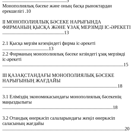
......................................................5
Монополиялық бәсеке және оның басқа рыноктардан
ерекшелiгi .10
II МОНОПОЛИЯЛЫҚ БӘСЕКЕ НАРЫҒЫНДА
ФИРМАНЫҢ ҚЫСҚА ЖӘНЕ ҰЗАҚ МЕРЗIМДI IС-ӘРЕКЕТI
....................................................13
2.1 Қысқа мерзiм кезеңiндегi фирма iс-әрекетi
.......................................13
2.2 Фирманың монополиялық бәсеке кезiндегi ұзақ мерзiмдi
iс-әрекетi
......................................................................................................15
III ҚАЗАҚСТАНДАҒЫ МОНОПОЛИЯЛЫҚ БӘСЕКЕ
НАРЫҒЫНЫҢ ЖАҒДАЙЫ
.................................................................................................18
3.1 Елiмiздiң экономикасындағы монополиялық бәсекенiң
маңыздылығы
.............................................................................................18
3.2 Отандық өнеркәсiп салаларындағы жеңiл өнеркәсiп
саласының жағдайы
.......................................................................................................20