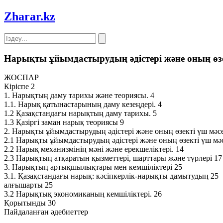
Zharar
.kz
Нарықты ұйымдастырудың әдістері және оның өзе
ЖОСПАР
Кіріспе 2
1. Нарықтың даму тарихы және теориясы. 4
1.1. Нарық қатынастарының даму кезеңдері. 4
1.2 Қазақстандағы нарықтың даму тарихы. 5
1.3 Қазіргі заман нарық теориясы 9
2. Нарықты ұйымдастырудың әдістері және оның өзекті үш мәсе
2.1 Нарықты ұйымдастырудың әдістері және оның өзекті үш мәс
2.2 Нарық механизмінің мәні және ерекшеліктері. 14
2.3 Нарықтың атқаратын қызметтері, шарттары және түрлері 17
3. Нарықтың артықшылықтары мен кемшіліктері 25
3.1. Қазақстандағы нарық: кәсіпкерлік-нарықты дамытудың 25
алғышарты 25
3.2 Нарықтық экономиканың кемшіліктері. 26
Қорытынды 30
Пайдаланған әдебиеттер