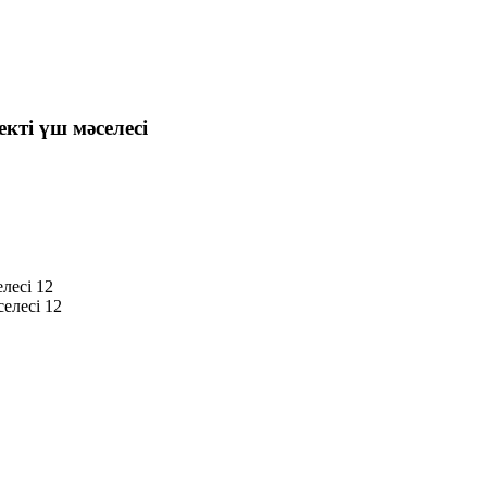
кті үш мәселесі
лесі 12
елесі 12