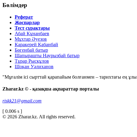
Бөлімдер
Реферат
Жоспарлар
Тест сұрақтары
Абай Құнанбаев
Мұхтар Әуезов
Қаракерей Қабанбай
Бөгенбай батыр
Шапырашты Наурызбай батыр
Тұрар Рысқұлов
Шоқан Уәлиханов
"Мұғалім ісі сырттай қарапайым болғанмен – тарихтағы ең ұлы і
Zharar.kz © - қазақша ақпараттар порталы
riskk21@gmail.com
[ 0.006 s ]
© 2026 Zharar.kz. All rights reserved.