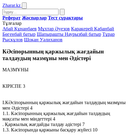
Zharar
.kz
Реферат
Жоспарлар
Тест сұрақтары
Тұлғалар
Абай Құнанбаев
Мұхтар Әуезов
Қаракерей Қабанбай
Бөгенбай батыр
Шапырашты Наурызбай батыр
Тұрар
Рысқұлов
Шоқан Уәлиханов
КӘсіпорынның қаржылық жағдайын
талдаудың мазмұны мен Әдістері
МАЗМҰНЫ
КІРІСПЕ 3
І.КӘсіпорынның қаржылық жағдайын талдаудың мазмұны
мен Әдістері 4
1.1. Кәсіпорынның қаржылық жағдайын талдаудың
мақсаты мен міндеттері 4
. Қаржылық жағдайды талдау әдістері 7
1.3. Кәсіпорында қаржыны басқару жүйесі 10