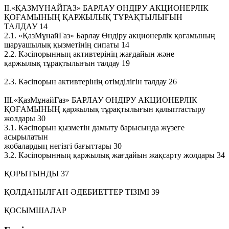
ІІ.«ҚАЗМҰНАЙГАЗ» БАРЛАУ ӨНДІРУ АКЦИОНЕРЛІК
ҚОҒАМЫНЫҢ ҚАРЖЫЛЫҚ ТҰРАҚТЫЛЫҒЫН
ТАЛДАУ 14
2.1. «ҚазМұнайГаз» Барлау Өндіру акционерлік қоғамының
шаруашылық қызметінің сипаты 14
2.2. Кәсіпорынның активтерінің жағдайын және
қаржылық тұрақтылығын талдау 19
2.3. Кәсіпорын активтерінің өтімділігін талдау 26
ІІІ.«ҚазМұнайГаз» БАРЛАУ ӨНДІРУ АКЦИОНЕРЛІК
ҚОҒАМЫНЫҢ қаржылық тұрақтылығын қалыптастыру
жолдары 30
3.1. Кәсіпорын қызметін дамыту барысында жүзеге
асырылатын
жобалардың негізгі бағыттары 30
3.2. Кәсіпорынның қаржылық жағдайын жақсарту жолдары 34
ҚОРЫТЫНДЫ 37
ҚОЛДАНЫЛҒАН ӘДЕБИЕТТЕР ТІЗІМІ 39
ҚОСЫМШАЛАР