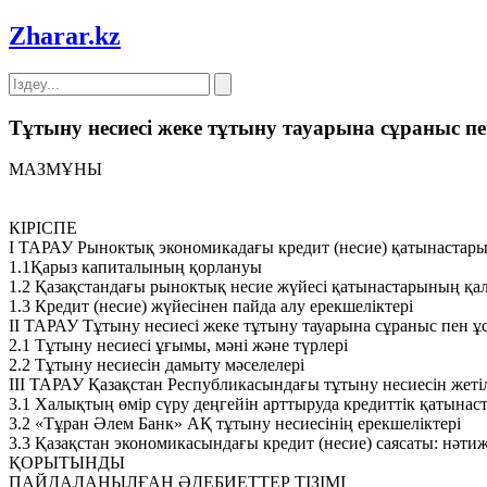
Zharar
.kz
Тұтыну несиесі жеке тұтыну тауарына сұраныс п
МАЗМҰНЫ
КІРІСПЕ
І ТАРАУ Рыноктық экономикадағы кредит (несие) қатынастары
1.1Қарыз капиталының қорлануы
1.2 Қазақстандағы рыноктық несие жүйесі қатынастарының қ
1.3 Кредит (несие) жүйесінен пайда алу ерекшеліктері
ІІ ТАРАУ Тұтыну несиесі жеке тұтыну тауарына сұраныс пен 
2.1 Тұтыну несиесі ұғымы, мәні және түрлері
2.2 Тұтыну несиесін дамыту мәселелері
ІІІ ТАРАУ Қазақстан Республикасындағы тұтыну несиесін жеті
3.1 Халықтың өмір сүру деңгейін арттыруда кредиттік қатынас
3.2 «Тұран Әлем Банк» АҚ тұтыну несиесінің ерекшеліктері
3.3 Қазақстан экономикасындағы кредит (несие) саясаты: нәти
ҚОРЫТЫНДЫ
ПАЙДАЛАНЫЛҒАН ӘДЕБИЕТТЕР ТІЗІМІ