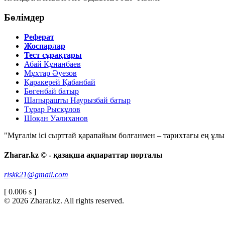
Бөлімдер
Реферат
Жоспарлар
Тест сұрақтары
Абай Құнанбаев
Мұхтар Әуезов
Қаракерей Қабанбай
Бөгенбай батыр
Шапырашты Наурызбай батыр
Тұрар Рысқұлов
Шоқан Уәлиханов
"Мұғалім ісі сырттай қарапайым болғанмен – тарихтағы ең ұлы і
Zharar.kz © - қазақша ақпараттар порталы
riskk21@gmail.com
[ 0.006 s ]
© 2026 Zharar.kz. All rights reserved.