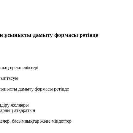
ен ұсынысты дамыту формасы ретінде
ның ерекшеліктері
алыптасуы
ұсынысты дамыту формасы ретінде
лдіру жолдары
тардың атқаратын
желер, басымдықтар және міндеттер