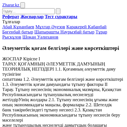
Zharar
.kz
Реферат
Жоспарлар
Тест сұрақтары
Тұлғалар
Абай Құнанбаев
Мұхтар Әуезов
Қаракерей Қабанбай
Бөгенбай батыр
Шапырашты Наурызбай батыр
Тұрар
Рысқұлов
Шоқан Уәлиханов
Әлеуметтік қоғам белгілері және көрсеткіштері
ЖОСПАР Кіріспе І
ТАРАУ. ҚОҒАМНЫҢ ӘЛЕУМЕТТІК ДАМУЫНЫҢ
ТЕОРИЯЛЫҚ НЕГІЗДЕРІ 1.1. Қоғамның әлеуметтік даму
түсінігіне
сипаттама 1.2. Әлеуметтік қоғам белгілері және көрсеткіштері
1.3. Әлеуметтік қоғам дамуындағы тұтыну факторы ІІ
Тарау. Тұтыну несиесінің экономикалық мазмұны, Қазақстан
Республикасындағы тұтынушылық несиелеуді
жетілдірУінің жолдары 2.1. Тұтыну несиесінің ұғымы және
оның экономикадағы маңызы, формалары 2.2. Шетелдік
банк тәжірибесіндегі тұтыну несиесі 2.3. Қазақстан
Республикасының экономикасындағы тұтыну несиесін беру
мәселелері
және тұтынушылық несиелеуді дамытудың болашағы