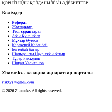
ҚОРЫТЫНДЫ ҚОЛДАНЫЛҒАН ӘДЕБИЕТТЕР
Бөлімдер
Реферат
Жоспарлар
Тест сұрақтары
Абай Құнанбаев
Мұхтар Әуезов
Қаракерей Қабанбай
Бөгенбай батыр
Шапырашты Наурызбай батыр
Тұрар Рысқұлов
Шоқан Уәлиханов
Zharar.kz - қазақша ақпараттар порталы
riskk21@gmail.com
© 2026 Zharar.kz. All rights reserved.