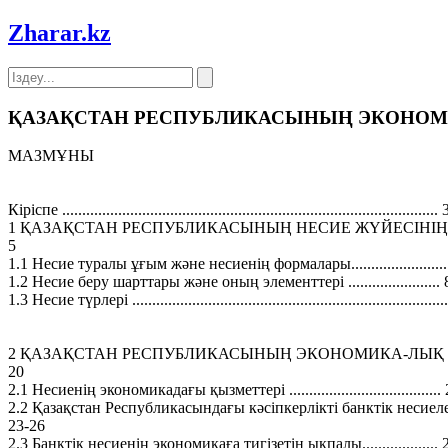
Zharar
.kz
ҚАЗАҚСТАН РЕСПУБЛИКАСЫНЫҢ ЭКОНОМ
МАЗМҰНЫ
Кіріспе ..............................................................................................
1 ҚАЗАҚСТАН РЕСПУБЛИКАСЫНЫҢ НЕСИЕ ЖҮЙЕСІНІҢ ҚАЛЫПТАСУЫ......
5
1.1 Несие туралы ұғым және несиенің формалары........................
1.2 Несие беру шарттары және оның элементтері ....................... 
1.3 Несие түрлері ............................................................................
2 ҚАЗАҚСТАН РЕСПУБЛИКАСЫНЫҢ ЭКОНОМИКА-ЛЫҚ Ж
20
2.1 Несиенің экономикадағы қызметтері ......................................
2.2 Қазақстан Республикасындағы кәсіпкерлікті банктік несиелендіру..............
23-26
2.3 Банктік несиенің экономикаға тигізетін ықпалы................... 