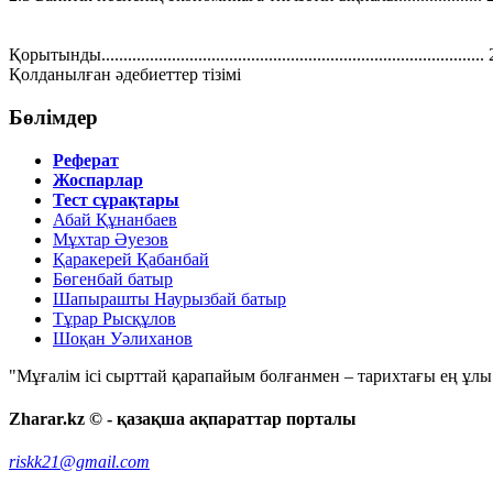
Қорытынды.......................................................................................
Қолданылған әдебиеттер тізімі
Бөлімдер
Реферат
Жоспарлар
Тест сұрақтары
Абай Құнанбаев
Мұхтар Әуезов
Қаракерей Қабанбай
Бөгенбай батыр
Шапырашты Наурызбай батыр
Тұрар Рысқұлов
Шоқан Уәлиханов
"Мұғалім ісі сырттай қарапайым болғанмен – тарихтағы ең ұлы і
Zharar.kz © - қазақша ақпараттар порталы
riskk21@gmail.com