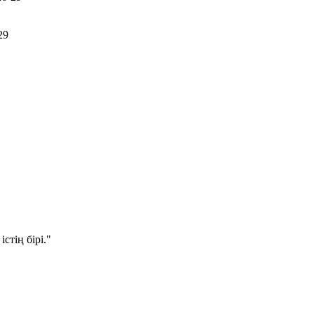
 29
стің бірі."