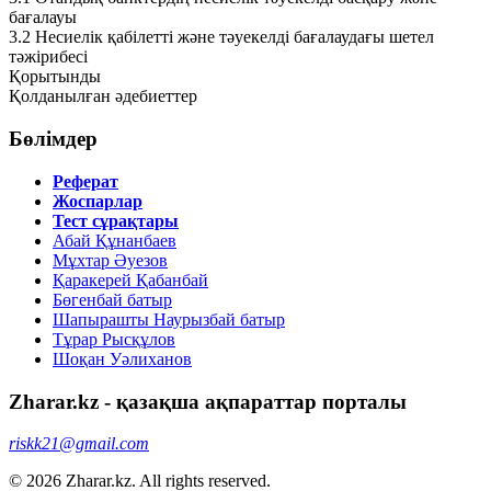
бағалауы
3.2 Несиелік қабілетті және тәуекелді бағалаудағы шетел
тәжірибесі
Қорытынды
Қолданылған әдебиеттер
Бөлімдер
Реферат
Жоспарлар
Тест сұрақтары
Абай Құнанбаев
Мұхтар Әуезов
Қаракерей Қабанбай
Бөгенбай батыр
Шапырашты Наурызбай батыр
Тұрар Рысқұлов
Шоқан Уәлиханов
Zharar.kz - қазақша ақпараттар порталы
riskk21@gmail.com
© 2026 Zharar.kz. All rights reserved.