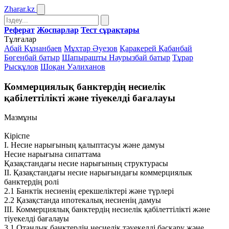
Zharar
.kz
Реферат
Жоспарлар
Тест сұрақтары
Тұлғалар
Абай Құнанбаев
Мұхтар Әуезов
Қаракерей Қабанбай
Бөгенбай батыр
Шапырашты Наурызбай батыр
Тұрар
Рысқұлов
Шоқан Уәлиханов
Коммерциялық банктердің несиелік
қабілеттілікті және тіуекелді бағалауы
Мазмұны
Кіріспе
І. Несие нарығының қалыптасуы және дамуы
Несие нарығына сипаттама
Қазақстандағы несие нарығының структурасы
ІІ. Қазақстандағы несие нарығындағы коммерциялык
банктердің ролі
2.1 Банктік несиенің ерекшеліктері және түрлері
2.2 Қазақстанда ипотекалық несиенің дамуы
ІІІ. Коммерциялық банктердің несиелік қабілеттілікті және
тіуекелді бағалауы
3.1 Отандық банктердің несиелік тәуекелді басқару және