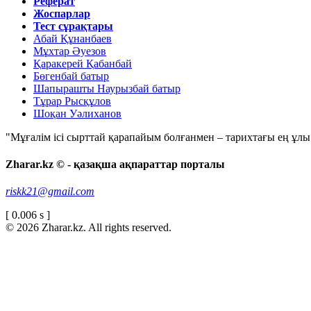
Реферат
Жоспарлар
Тест сұрақтары
Абай Құнанбаев
Мұхтар Әуезов
Қаракерей Қабанбай
Бөгенбай батыр
Шапырашты Наурызбай батыр
Тұрар Рысқұлов
Шоқан Уәлиханов
"Мұғалім ісі сырттай қарапайым болғанмен – тарихтағы ең ұлы і
Zharar.kz © - қазақша ақпараттар порталы
riskk21@gmail.com
[ 0.006 s ]
© 2026 Zharar.kz. All rights reserved.