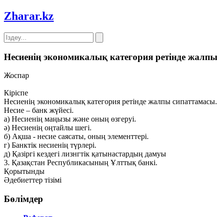
Zharar
.kz
Несиенің экономикалық категория ретінде жалп
Жоспар
Кіріспе
Несиенің экономикалық категория ретінде жалпы сипаттамасы.
Несие – банк жүйесі.
а) Несиенің маңызы және оның өзгеруі.
ә) Несиенің оңтайлы шегі.
б) Ақша - несие саясаты, оның элементтері.
г) Банктік несиенің түрлері.
д) Қазіргі кездегі лизнгтік қатынастардың дамуы
3. Қазақстан Республикасының Ұлттық банкі.
Қорытынды
Әдебиеттер тізімі
Бөлімдер