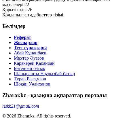
мәселелерi 22
Қорытынды 26
Қолданылған әдебиеттер тізімі
Бөлімдер
Реферат
Жоспарлар
Тест сұрақтары
Абай Құнанбаев
Мұхтар Әуезов
Қаракерей Қабанбай
Бөгенбай батыр
Шапырашты Наурызбай батыр
Тұрар Рысқұлов
Шоқан Уәлиханов
Zharar.kz - қазақша ақпараттар порталы
riskk21@gmail.com
© 2026 Zharar.kz. All rights reserved.