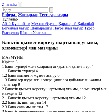
Zharar
.kz
Реферат
Жоспарлар
Тест сұрақтары
Тұлғалар
Абай Құнанбаев
Мұхтар Әуезов
Қаракерей Қабанбай
Бөгенбай батыр
Шапырашты Наурызбай батыр
Тұрар
Рысқұлов
Шоқан Уәлиханов
Банктік қызмет көрсету шартының ұғымы,
элементтері мен мазмұны
МАЗМҰНЫ
Кіріспе 3
1 Банк түрлерi және олардың атқаратын қызметтері 4
1.1 Банктің түрлері 4
1.2 Банк қызметін жүзеге асыру 6
1.3 Банкілер жүргізетін операцияларға қойылатын жалпы
талаптар 9
2 Банктік қызмет көрсету шартының ұғымы, элементтері мен
мазмұны 12
2.1 Банктік қызмет көрсету шартының ұғымы 12
2.2 Банктік шот шарты 14
2.3 Банк салымы шарты 17
3 Банктiк операциялардың даму перспективалары мен