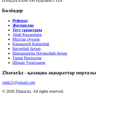
ПАЙДАЛАНҒАН ӘДЕБИЕТТЕР
Бөлімдер
Реферат
Жоспарлар
Тест сұрақтары
Абай Құнанбаев
Мұхтар Әуезов
Қаракерей Қабанбай
Бөгенбай батыр
Шапырашты Наурызбай батыр
Тұрар Рысқұлов
Шоқан Уәлиханов
Zharar.kz - қазақша ақпараттар порталы
riskk21@gmail.com
© 2026 Zharar.kz. All rights reserved.