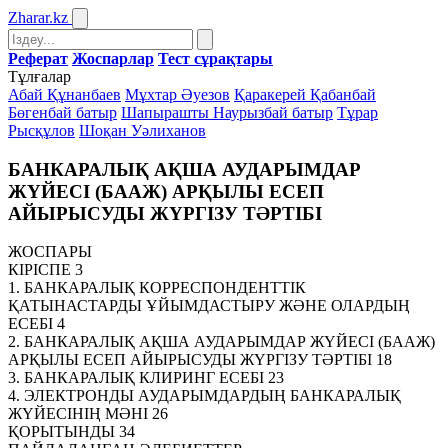
Zharar
.kz
Реферат
Жоспарлар
Тест сұрақтары
Тұлғалар
Абай Құнанбаев
Мұхтар Әуезов
Қаракерей Қабанбай
Бөгенбай батыр
Шапырашты Наурызбай батыр
Тұрар
Рысқұлов
Шоқан Уәлиханов
БАНКАРАЛЫҚ АҚША АУДАРЫМДАР
ЖҮЙЕСІ (БААЖ) АРҚЫЛЫ ЕСЕП
АЙЫРЫСУДЫ ЖҮРГІЗУ ТӘРТІБІ
ЖОСПАРЫ
КІРІСПЕ 3
1. БАНКАРАЛЫҚ КОРРЕСПОНДЕНТТІК
ҚАТЫНАСТАРДЫ ҰЙЫМДАСТЫРУ ЖӘНЕ ОЛАРДЫҢ
ЕСЕБІ 4
2. БАНКАРАЛЫҚ АҚША АУДАРЫМДАР ЖҮЙЕСІ (БААЖ)
АРҚЫЛЫ ЕСЕП АЙЫРЫСУДЫ ЖҮРГІЗУ ТӘРТІБІ 18
3. БАНКАРАЛЫҚ КЛИРИНГ ЕСЕБІ 23
4. ЭЛЕКТРОНДЫ АУДАРЫМДАРДЫҢ БАНКАРАЛЫҚ
ЖҮЙЕСІНІҢ МӘНІ 26
ҚОРЫТЫНДЫ 34