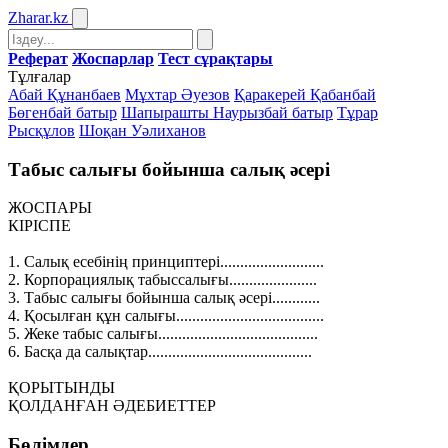
Zharar
.kz
Реферат
Жоспарлар
Тест сұрақтары
Тұлғалар
Абай Құнанбаев
Мұхтар Әуезов
Қаракерей Қабанбай
Бөгенбай батыр
Шапырашты Наурызбай батыр
Тұрар
Рысқұлов
Шоқан Уәлиханов
Табыс салығы бойынша салық әсері
ЖОСПАРЫ
КІРІСПЕ
1. Салық есебінің принциптері..........................
2. Корпорациялық табыссалығы......................
3. Табыс салығы бойынша салық әсері............
4. Қосылған құн салығы.....................................
5. Жеке табыс салығы........................................
6. Басқа да салықтар.........................................
ҚОРЫТЫНДЫ
ҚОЛДАНҒАН ӘДЕБИЕТТЕР
Бөлімдер