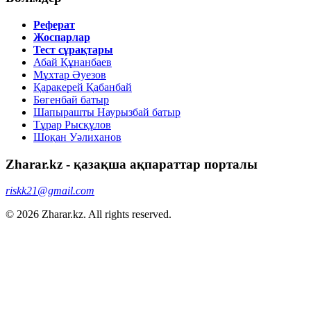
Реферат
Жоспарлар
Тест сұрақтары
Абай Құнанбаев
Мұхтар Әуезов
Қаракерей Қабанбай
Бөгенбай батыр
Шапырашты Наурызбай батыр
Тұрар Рысқұлов
Шоқан Уәлиханов
Zharar.kz - қазақша ақпараттар порталы
riskk21@gmail.com
© 2026 Zharar.kz. All rights reserved.