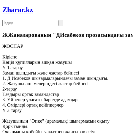
Zharar
.kz
ЖЖаназарованың "ДИсабеков прозасындағы зам
ЖОСПАР
Кіріспе
Көңіл құпияларын ашқан жазушы
Ұ 1- тарау
Заман шындығы және жастар бейнесі
1. Д.Исабеков шығармаларындағы заман шындығы.
2. Жазушы әңгімелеріндегі жастар бейнесі.
2-тарау
Тағдыры ортақ замандастар
3. Үйренер ұлағаты бар егде адамдар
4. Өмірлері ортақ кейіпкерлер
Ұ 3-тарау
Жазушының "Әпке" (драмалық) шығармасын оқыту
Қорытынды.
Оқырманы көбейіп, уақытпен жаңғырар есім