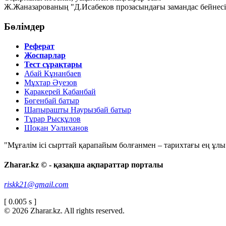
Ж.Жаназарованың "Д.Исабеков прозасындағы замандас бейнес
Бөлімдер
Реферат
Жоспарлар
Тест сұрақтары
Абай Құнанбаев
Мұхтар Әуезов
Қаракерей Қабанбай
Бөгенбай батыр
Шапырашты Наурызбай батыр
Тұрар Рысқұлов
Шоқан Уәлиханов
"Мұғалім ісі сырттай қарапайым болғанмен – тарихтағы ең ұлы і
Zharar.kz © - қазақша ақпараттар порталы
riskk21@gmail.com
[ 0.005 s ]
© 2026 Zharar.kz. All rights reserved.