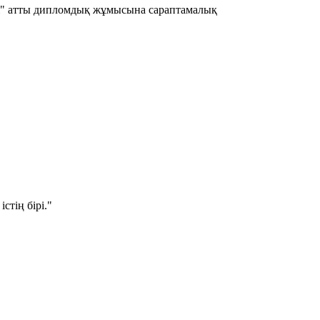
і" атты дипломдық жұмысына сараптамалық
стің бірі."